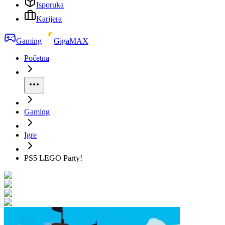
Isporuka
Karijera
Gaming
GigaMAX
Početna
Gaming
Igre
PS5 LEGO Party!