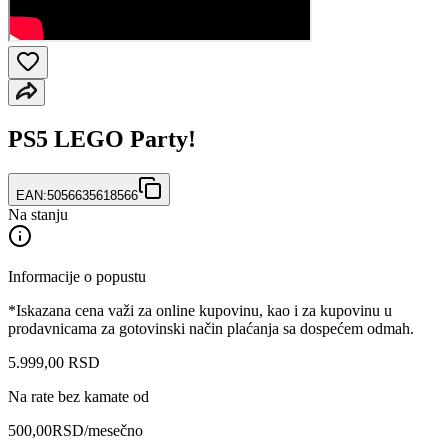
PS5 LEGO Party!
EAN:
5056635618566
Na stanju
Informacije o popustu
*Iskazana cena važi za online kupovinu, kao i za kupovinu u
prodavnicama za gotovinski način plaćanja sa dospećem odmah.
5.999
,
00
RSD
Na rate bez kamate od
500,00
RSD
/mesečno