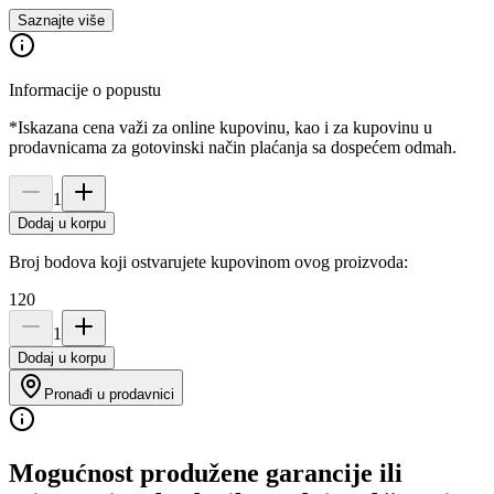
Saznajte više
Informacije o popustu
*Iskazana cena važi za online kupovinu, kao i za kupovinu u
prodavnicama za gotovinski način plaćanja sa dospećem odmah.
1
Dodaj u korpu
Broj bodova koji ostvarujete kupovinom ovog proizvoda:
120
1
Dodaj u korpu
Pronađi u prodavnici
Mogućnost produžene garancije ili