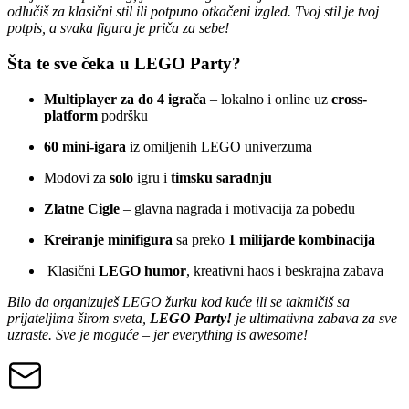
odlučiš za klasični stil ili potpuno otkačeni izgled. Tvoj stil je tvoj
potpis, a svaka figura je priča za sebe!
Šta te sve čeka u LEGO Party?
Multiplayer za do 4 igrača
– lokalno i online uz
cross-
platform
podršku
60 mini-igara
iz omiljenih LEGO univerzuma
Modovi za
solo
igru i
timsku saradnju
Zlatne Cigle
– glavna nagrada i motivacija za pobedu
Kreiranje minifigura
sa preko
1 milijarde kombinacija
Klasični
LEGO humor
, kreativni haos i beskrajna zabava
Bilo da organizuješ LEGO žurku kod kuće ili se takmičiš sa
prijateljima širom sveta,
LEGO Party!
je ultimativna zabava za sve
uzraste. Sve je moguće – jer everything is awesome!