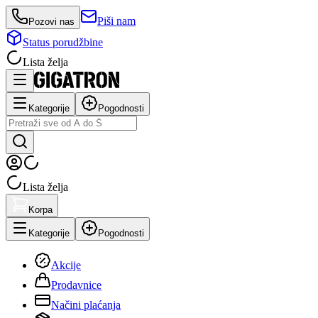
Piši nam
Pozovi nas
Status porudžbine
Lista želja
Kategorije
Pogodnosti
Lista želja
Korpa
Kategorije
Pogodnosti
Akcije
Prodavnice
Načini plaćanja