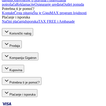
daljinu
Obaveštenje o pravima i obavezama
potrošača
Reklamacije
Osiguranje uređaja
Outlet ponuda
Potrebna ti je pomoć?
Kontakt
Česta pitanja
Šta je GigaMAX program lojalnosti
Plaćanje i isporuka
Načini plaćanja
Isporuka
TAX FREE i Ambasade
Korisnički nalog
Prodaja
Kompanija Gigatron
Kupovina
Potrebna ti je pomoć?
Plaćanje i isporuka