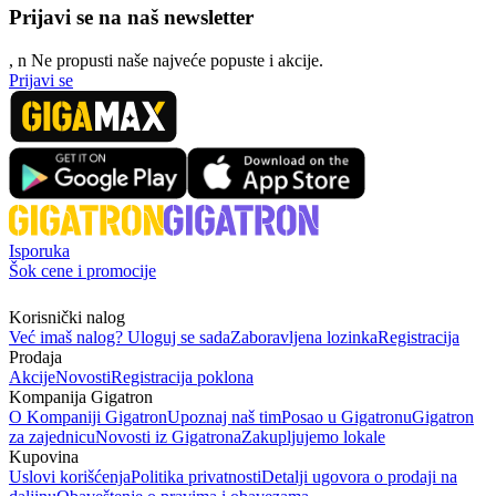
Prijavi se na naš newsletter
, n
N
e propusti naše najveće popuste i akcije.
Prijavi se
Isporuka
Šok cene i promocije
Korisnički nalog
Već imaš nalog? Uloguj se sada
Zaboravljena lozinka
Registracija
Prodaja
Akcije
Novosti
Registracija poklona
Kompanija Gigatron
O Kompaniji Gigatron
Upoznaj naš tim
Posao u Gigatronu
Gigatron
za zajednicu
Novosti iz Gigatrona
Zakupljujemo lokale
Kupovina
Uslovi korišćenja
Politika privatnosti
Detalji ugovora o prodaji na