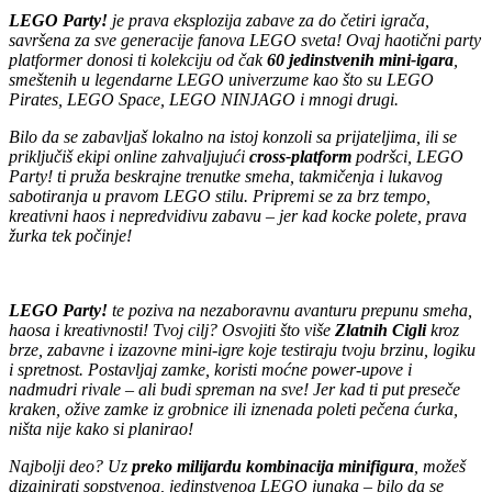
LEGO Party!
je prava eksplozija zabave za do četiri igrača,
savršena za sve generacije fanova LEGO sveta! Ovaj haotični party
platformer donosi ti kolekciju od čak
60 jedinstvenih mini-igara
,
smeštenih u legendarne LEGO univerzume kao što su LEGO
Pirates, LEGO Space, LEGO NINJAGO i mnogi drugi.
Bilo da se zabavljaš lokalno na istoj konzoli sa prijateljima, ili se
priključiš ekipi online zahvaljujući
cross-platform
podršci, LEGO
Party! ti pruža beskrajne trenutke smeha, takmičenja i lukavog
sabotiranja u pravom LEGO stilu. Pripremi se za brz tempo,
kreativni haos i nepredvidivu zabavu – jer kad kocke polete, prava
žurka tek počinje!
LEGO Party!
te poziva na nezaboravnu avanturu prepunu smeha,
haosa i kreativnosti! Tvoj cilj? Osvojiti što više
Zlatnih Cigli
kroz
brze, zabavne i izazovne mini-igre koje testiraju tvoju brzinu, logiku
i spretnost. Postavljaj zamke, koristi moćne power-upove i
nadmudri rivale – ali budi spreman na sve! Jer kad ti put preseče
kraken, ožive zamke iz grobnice ili iznenada poleti pečena ćurka,
ništa nije kako si planirao!
Najbolji deo? Uz
preko milijardu kombinacija minifigura
, možeš
dizajnirati sopstvenog, jedinstvenog LEGO junaka – bilo da se