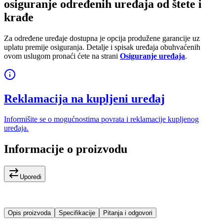
osiguranje određenih uređaja od štete i
krađe
Za određene uređaje dostupna je opcija produžene garancije uz
uplatu premije osiguranja. Detalje i spisak uređaja obuhvaćenih
ovom uslugom pronaći ćete na strani
Osiguranje uređaja
.
Reklamacija na kupljeni uređaj
Informišite se o mogućnostima povrata i reklamacije kupljenog
uređaja.
Informacije o proizvodu
Uporedi
Opis proizvoda
Specifikacije
Pitanja i odgovori