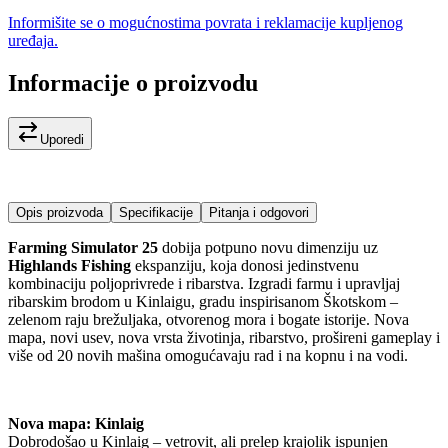
Informišite se o mogućnostima povrata i reklamacije kupljenog
uređaja.
Informacije o proizvodu
Uporedi
Opis proizvoda
Specifikacije
Pitanja i odgovori
Farming Simulator 25
dobija potpuno novu dimenziju uz
Highlands Fishing
ekspanziju, koja donosi jedinstvenu
kombinaciju poljoprivrede i ribarstva. Izgradi farmu i upravljaj
ribarskim brodom u Kinlaigu, gradu inspirisanom Škotskom –
zelenom raju brežuljaka, otvorenog mora i bogate istorije. Nova
mapa, novi usev, nova vrsta životinja, ribarstvo, prošireni gameplay i
više od 20 novih mašina omogućavaju rad i na kopnu i na vodi.
Nova mapa: Kinlaig
Dobrodošao u Kinlaig – vetrovit, ali prelep krajolik ispunjen