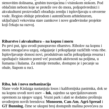
stenovitim dolinama, grubim travnjacima i visinskom stokom. Pod
oblačnim nebom koje se proteže sve do mora, poljoprivrednici i
akvakulturni proizvođači obrađuju zemlju i isplovljavaju u otvorene
vode. Region obiluje prirodom i autentičnom arhitekturom,
uključujući vekovima stare zamkove i nove građevinske projekte
koji čekaju na razvoj.
Ribarstvo i akvakultura – na kopnu i moru
Po prvi put, igra uvodi punopravno ribarstvo. Ribolov na kopnu i
moru omogućava uzgoj, odgajanje i prikupljanje različitih vrsta ribe.
Isplovljavanje donosi novi, produktivan način prikupljanja resursa i
opuštajuće iskustvo pored već poznatih aktivnosti na poljima, u
šumama i štalama. Za mirnije trenutke, dostupno je i pecanje sa
obale, štapom u ruci.
Riba, luk i nova mehanizacija
Slane vode Kinlaiga nastanjuju losos i kalifornijska pastrmka, dok se
na kopnu uvodi novi usev –
luk
, zajedno sa specijalizovanom
opremom za njegov uzgoj. Vozni park i alati se dodatno proširuju
uvođenjem novih brendova:
Monosem
,
Can-Am
,
Agri-Spread
i
GT Bunning
, čime se ukupni broj dostupnih mašina povećava za