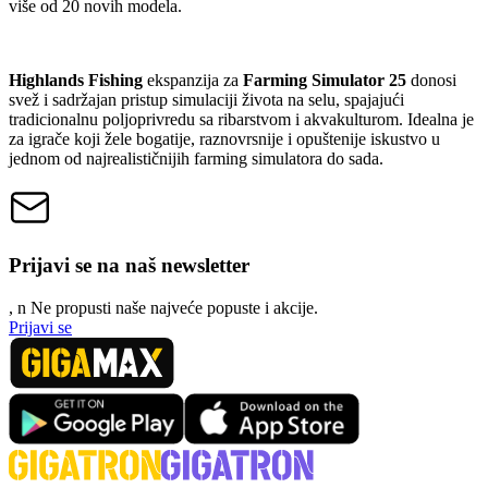
više od 20 novih modela.
Highlands Fishing
ekspanzija za
Farming Simulator 25
donosi
svež i sadržajan pristup simulaciji života na selu, spajajući
tradicionalnu poljoprivredu sa ribarstvom i akvakulturom. Idealna je
za igrače koji žele bogatije, raznovrsnije i opuštenije iskustvo u
jednom od najrealističnijih farming simulatora do sada.
Prijavi se na naš newsletter
, n
N
e propusti naše najveće popuste i akcije.
Prijavi se