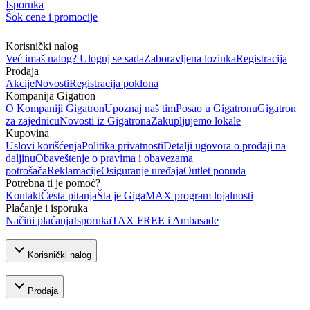
Isporuka
Šok cene i promocije
Korisnički nalog
Već imaš nalog? Uloguj se sada
Zaboravljena lozinka
Registracija
Prodaja
Akcije
Novosti
Registracija poklona
Kompanija Gigatron
O Kompaniji Gigatron
Upoznaj naš tim
Posao u Gigatronu
Gigatron
za zajednicu
Novosti iz Gigatrona
Zakupljujemo lokale
Kupovina
Uslovi korišćenja
Politika privatnosti
Detalji ugovora o prodaji na
daljinu
Obaveštenje o pravima i obavezama
potrošača
Reklamacije
Osiguranje uređaja
Outlet ponuda
Potrebna ti je pomoć?
Kontakt
Česta pitanja
Šta je GigaMAX program lojalnosti
Plaćanje i isporuka
Načini plaćanja
Isporuka
TAX FREE i Ambasade
Korisnički nalog
Prodaja