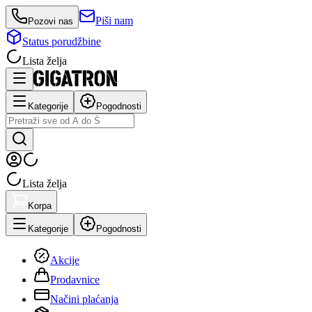
Piši nam
Pozovi nas
Status porudžbine
Lista želja
Kategorije
Pogodnosti
Lista želja
Korpa
Kategorije
Pogodnosti
Akcije
Prodavnice
Načini plaćanja