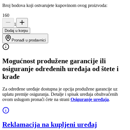
Broj bodova koji ostvarujete kupovinom ovog proizvoda:
160
1
Dodaj u korpu
Pronađi u prodavnici
Mogućnost produžene garancije ili
osiguranje određenih uređaja od štete i
krađe
Za određene uređaje dostupna je opcija produžene garancije uz
uplatu premije osiguranja. Detalje i spisak uređaja obuhvaćenih
ovom uslugom pronaći ćete na strani
Osiguranje uređaja
.
Reklamacija na kupljeni uređaj