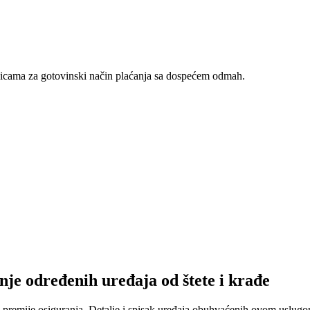
nicama za gotovinski način plaćanja sa dospećem odmah.
nje određenih uređaja od štete i krađe
 premije osiguranja. Detalje i spisak uređaja obuhvaćenih ovom uslugom