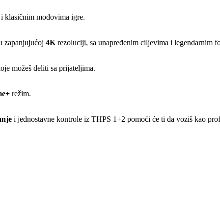
i klasičnim modovima igre.
 u zapanjujućoj
4K
rezoluciji, sa unapređenim ciljevima i legendarnim 
oje možeš deliti sa prijateljima.
me+
režim.
anje
i jednostavne kontrole iz THPS 1+2 pomoći će ti da voziš kao prof