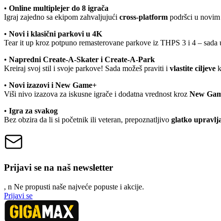
•
Online multiplejer do 8 igrača
Igraj zajedno sa ekipom zahvaljujući
cross-platform
podršci u novim 
•
Novi i klasični parkovi u 4K
Tear it up kroz potpuno remasterovane parkove iz THPS 3 i 4 – sada
•
Napredni Create-A-Skater i Create-A-Park
Kreiraj svoj stil i svoje parkove! Sada možeš praviti i
vlastite ciljeve
k
•
Novi izazovi i New Game+
Viši nivo izazova za iskusne igrače i dodatna vrednost kroz
New Ga
•
Igra za svakog
Bez obzira da li si početnik ili veteran, prepoznatljivo
glatko upravlj
Prijavi se na naš newsletter
, n
N
e propusti naše najveće popuste i akcije.
Prijavi se