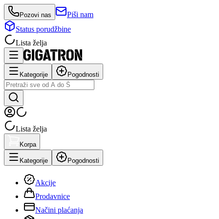
Piši nam
Pozovi nas
Status porudžbine
Lista želja
Kategorije
Pogodnosti
Lista želja
Korpa
Kategorije
Pogodnosti
Akcije
Prodavnice
Načini plaćanja