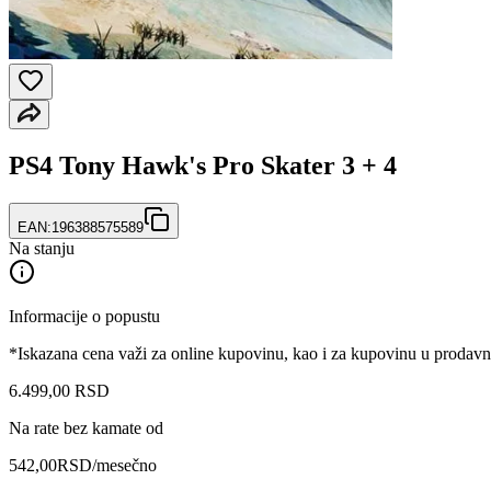
PS4 Tony Hawk's Pro Skater 3 + 4
EAN:
196388575589
Na stanju
Informacije o popustu
*Iskazana cena važi za online kupovinu, kao i za kupovinu u prodav
6.499
,
00
RSD
Na rate bez kamate od
542,00
RSD
/mesečno