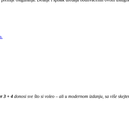
a.
r 3 + 4
donosi sve što si voleo – ali u modernom izdanju, sa više skejt