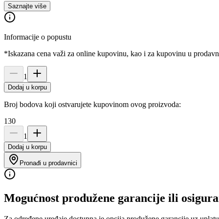
Saznajte više
Informacije o popustu
*Iskazana cena važi za online kupovinu, kao i za kupovinu u prodav
1
Dodaj u korpu
Broj bodova koji ostvarujete kupovinom ovog proizvoda:
130
1
Dodaj u korpu
Pronađi u prodavnici
Mogućnost produžene garancije ili osigura
Za određene uređaje dostupna je opcija produžene garancije uz uplatu