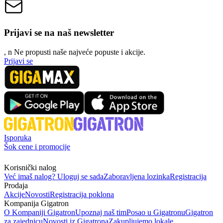
Prijavi se na naš newsletter
, n
N
e propusti naše najveće popuste i akcije.
Prijavi se
Isporuka
Šok cene i promocije
Korisnički nalog
Već imaš nalog? Uloguj se sada
Zaboravljena lozinka
Registracija
Prodaja
Akcije
Novosti
Registracija poklona
Kompanija Gigatron
O Kompaniji Gigatron
Upoznaj naš tim
Posao u Gigatronu
Gigatron
za zajednicu
Novosti iz Gigatrona
Zakupljujemo lokale