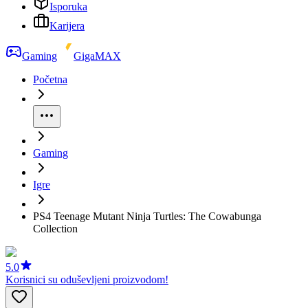
Isporuka
Karijera
Gaming
GigaMAX
Početna
Gaming
Igre
PS4 Teenage Mutant Ninja Turtles: The Cowabunga
Collection
5.0
Korisnici su oduševljeni proizvodom!