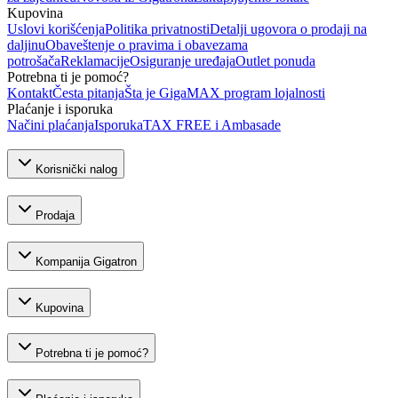
Kupovina
Uslovi korišćenja
Politika privatnosti
Detalji ugovora o prodaji na
daljinu
Obaveštenje o pravima i obavezama
potrošača
Reklamacije
Osiguranje uređaja
Outlet ponuda
Potrebna ti je pomoć?
Kontakt
Česta pitanja
Šta je GigaMAX program lojalnosti
Plaćanje i isporuka
Načini plaćanja
Isporuka
TAX FREE i Ambasade
Korisnički nalog
Prodaja
Kompanija Gigatron
Kupovina
Potrebna ti je pomoć?