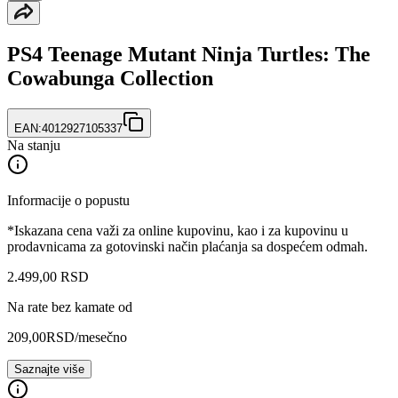
PS4 Teenage Mutant Ninja Turtles: The
Cowabunga Collection
EAN:
4012927105337
Na stanju
Informacije o popustu
*Iskazana cena važi za online kupovinu, kao i za kupovinu u
prodavnicama za gotovinski način plaćanja sa dospećem odmah.
2.499
,
00
RSD
Na rate bez kamate od
209,00
RSD
/mesečno
Saznajte više