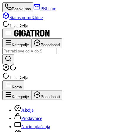
Piši nam
Pozovi nas
Status porudžbine
Lista želja
Kategorije
Pogodnosti
Lista želja
Korpa
Kategorije
Pogodnosti
Akcije
Prodavnice
Načini plaćanja