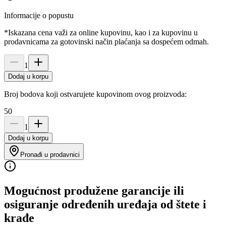
Informacije o popustu
*Iskazana cena važi za online kupovinu, kao i za kupovinu u
prodavnicama za gotovinski način plaćanja sa dospećem odmah.
1
Dodaj u korpu
Broj bodova koji ostvarujete kupovinom ovog proizvoda:
50
1
Dodaj u korpu
Pronađi u prodavnici
Mogućnost produžene garancije ili
osiguranje određenih uređaja od štete i
krađe