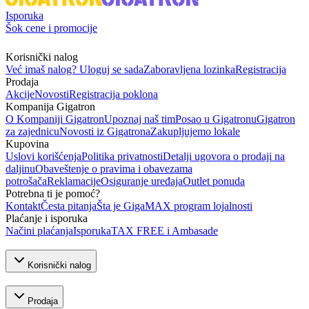
Isporuka
Šok cene i promocije
Korisnički nalog
Već imaš nalog? Uloguj se sada
Zaboravljena lozinka
Registracija
Prodaja
Akcije
Novosti
Registracija poklona
Kompanija Gigatron
O Kompaniji Gigatron
Upoznaj naš tim
Posao u Gigatronu
Gigatron
za zajednicu
Novosti iz Gigatrona
Zakupljujemo lokale
Kupovina
Uslovi korišćenja
Politika privatnosti
Detalji ugovora o prodaji na
daljinu
Obaveštenje o pravima i obavezama
potrošača
Reklamacije
Osiguranje uređaja
Outlet ponuda
Potrebna ti je pomoć?
Kontakt
Česta pitanja
Šta je GigaMAX program lojalnosti
Plaćanje i isporuka
Načini plaćanja
Isporuka
TAX FREE i Ambasade
Korisnički nalog
Prodaja