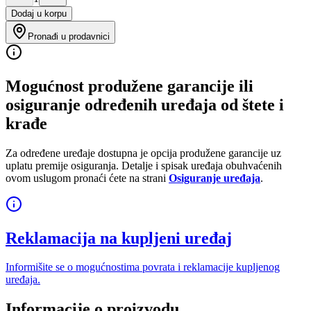
Dodaj u korpu
Pronađi u prodavnici
Mogućnost produžene garancije ili
osiguranje određenih uređaja od štete i
krađe
Za određene uređaje dostupna je opcija produžene garancije uz
uplatu premije osiguranja. Detalje i spisak uređaja obuhvaćenih
ovom uslugom pronaći ćete na strani
Osiguranje uređaja
.
Reklamacija na kupljeni uređaj
Informišite se o mogućnostima povrata i reklamacije kupljenog
uređaja.
Informacije o proizvodu