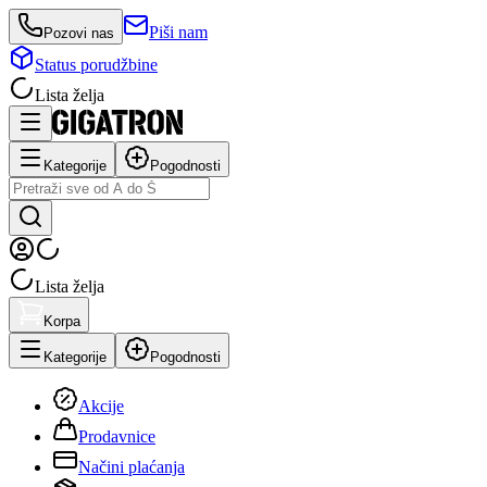
Piši nam
Pozovi nas
Status porudžbine
Lista želja
Kategorije
Pogodnosti
Lista želja
Korpa
Kategorije
Pogodnosti
Akcije
Prodavnice
Načini plaćanja