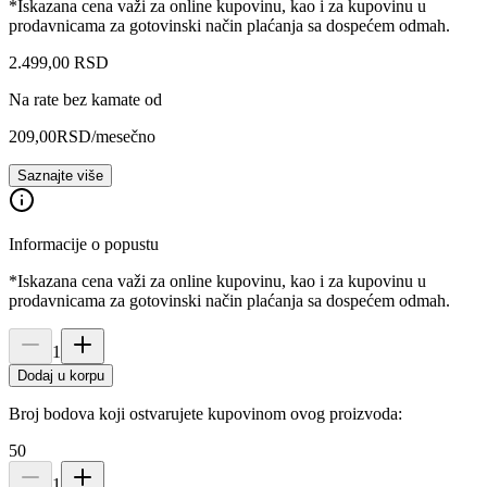
*Iskazana cena važi za online kupovinu, kao i za kupovinu u
prodavnicama za gotovinski način plaćanja sa dospećem odmah.
2.499
,
00
RSD
Na rate bez kamate od
209,00
RSD
/mesečno
Saznajte više
Informacije o popustu
*Iskazana cena važi za online kupovinu, kao i za kupovinu u
prodavnicama za gotovinski način plaćanja sa dospećem odmah.
1
Dodaj u korpu
Broj bodova koji ostvarujete kupovinom ovog proizvoda:
50
1