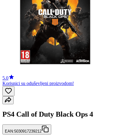
5.0
Korisnici su oduševljeni proizvodom!
PS4 Call of Duty Black Ops 4
EAN:
5030917239212