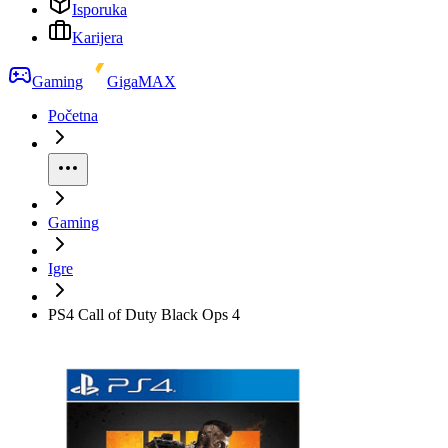
Isporuka
Karijera
Gaming
GigaMAX
Početna
Gaming
Igre
PS4 Call of Duty Black Ops 4