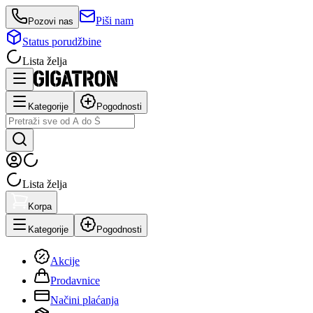
Piši nam
Pozovi nas
Status porudžbine
Lista želja
Kategorije
Pogodnosti
Lista želja
Korpa
Kategorije
Pogodnosti
Akcije
Prodavnice
Načini plaćanja