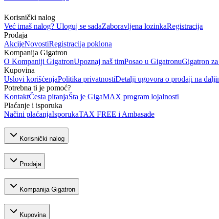
Korisnički nalog
Već imaš nalog? Uloguj se sada
Zaboravljena lozinka
Registracija
Prodaja
Akcije
Novosti
Registracija poklona
Kompanija Gigatron
O Kompaniji Gigatron
Upoznaj naš tim
Posao u Gigatronu
Gigatron za
Kupovina
Uslovi korišćenja
Politika privatnosti
Detalji ugovora o prodaji na dalji
Potrebna ti je pomoć?
Kontakt
Česta pitanja
Šta je GigaMAX program lojalnosti
Plaćanje i isporuka
Načini plaćanja
Isporuka
TAX FREE i Ambasade
Korisnički nalog
Prodaja
Kompanija Gigatron
Kupovina