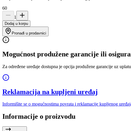
60
1
Dodaj u korpu
Pronađi u prodavnici
Mogućnost produžene garancije ili osigura
Za određene uređaje dostupna je opcija produžene garancije uz uplatu
Reklamacija na kupljeni uređaj
Informišite se o mogućnostima povrata i reklamacije kupljenog uređaj
Informacije o proizvodu