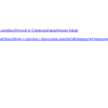
 zajednicu
Novosti iz Gigatrona
Zakupljujemo lokale
nu
Obaveštenje o pravima i obavezama potrošača
Reklamacije
Osiguranj