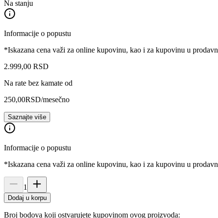
Na stanju
Informacije o popustu
*Iskazana cena važi za online kupovinu, kao i za kupovinu u prodav
2.999
,
00
RSD
Na rate bez kamate od
250,00
RSD
/mesečno
Saznajte više
Informacije o popustu
*Iskazana cena važi za online kupovinu, kao i za kupovinu u prodav
1
Dodaj u korpu
Broj bodova koji ostvarujete kupovinom ovog proizvoda: