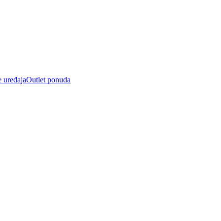
e uređaja
Outlet ponuda