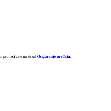
 pronaći ćete na strani
Osiguranje uređaja
.