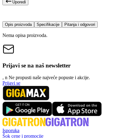
Uporedi
Opis proizvoda
Specifikacije
Pitanja i odgovori
Nema opisa proizvoda.
Prijavi se na naš newsletter
, n
N
e propusti naše najveće popuste i akcije.
Prijavi se
Isporuka
Šok cene i promocije