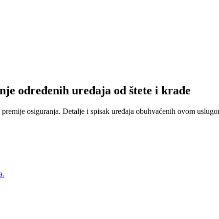
nje određenih uređaja od štete i krađe
 premije osiguranja. Detalje i spisak uređaja obuhvaćenih ovom uslugom
a.