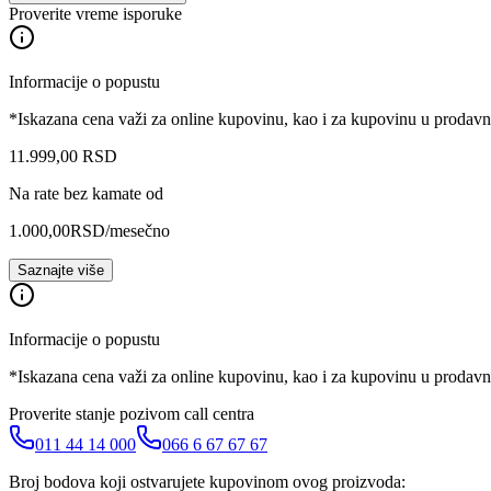
Proverite vreme isporuke
Informacije o popustu
*Iskazana cena važi za online kupovinu, kao i za kupovinu u prodav
11.999
,
00
RSD
Na rate bez kamate od
1.000,00
RSD
/mesečno
Saznajte više
Informacije o popustu
*Iskazana cena važi za online kupovinu, kao i za kupovinu u prodav
Proverite stanje pozivom call centra
011 44 14 000
066 6 67 67 67
Broj bodova koji ostvarujete kupovinom ovog proizvoda: