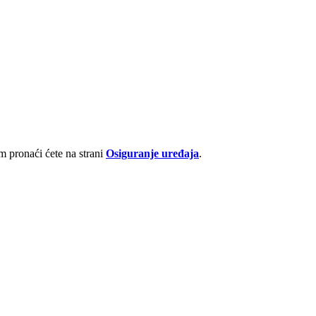
 pronaći ćete na strani
Osiguranje uređaja
.