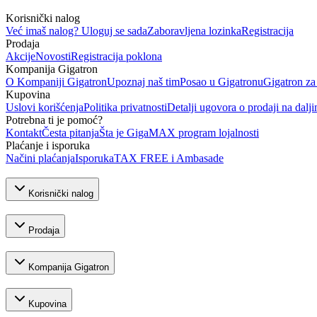
Korisnički nalog
Već imaš nalog? Uloguj se sada
Zaboravljena lozinka
Registracija
Prodaja
Akcije
Novosti
Registracija poklona
Kompanija Gigatron
O Kompaniji Gigatron
Upoznaj naš tim
Posao u Gigatronu
Gigatron za
Kupovina
Uslovi korišćenja
Politika privatnosti
Detalji ugovora o prodaji na dalji
Potrebna ti je pomoć?
Kontakt
Česta pitanja
Šta je GigaMAX program lojalnosti
Plaćanje i isporuka
Načini plaćanja
Isporuka
TAX FREE i Ambasade
Korisnički nalog
Prodaja
Kompanija Gigatron
Kupovina