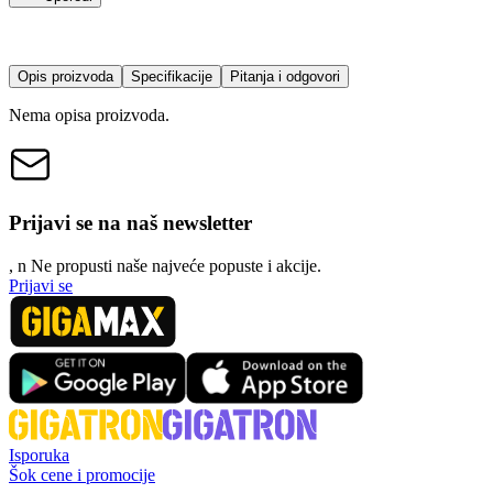
Opis proizvoda
Specifikacije
Pitanja i odgovori
Nema opisa proizvoda.
Prijavi se na naš newsletter
, n
N
e propusti naše najveće popuste i akcije.
Prijavi se
Isporuka
Šok cene i promocije