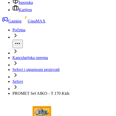
Isporuka
Karijera
Gaming
GigaMAX
Početna
Kancelarijska oprema
Sefovi i sigurnosni proizvodi
Sefovi
PROMET Sef AIKO - T 170 Kids