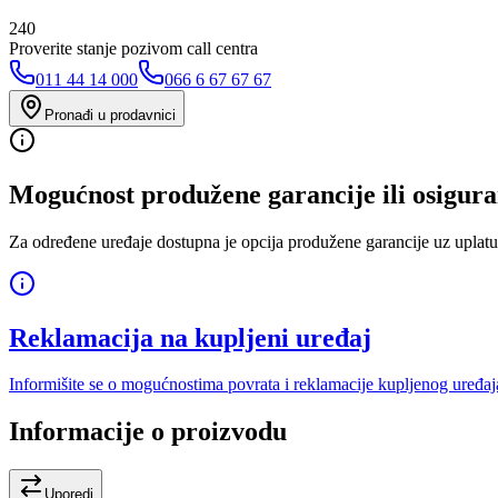
240
Proverite stanje pozivom call centra
011 44 14 000
066 6 67 67 67
Pronađi u prodavnici
Mogućnost produžene garancije ili osigura
Za određene uređaje dostupna je opcija produžene garancije uz uplatu
Reklamacija na kupljeni uređaj
Informišite se o mogućnostima povrata i reklamacije kupljenog uređaj
Informacije o proizvodu
Uporedi