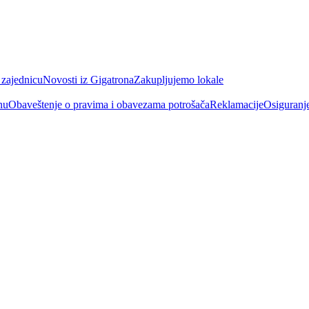
 zajednicu
Novosti iz Gigatrona
Zakupljujemo lokale
nu
Obaveštenje o pravima i obavezama potrošača
Reklamacije
Osiguranj