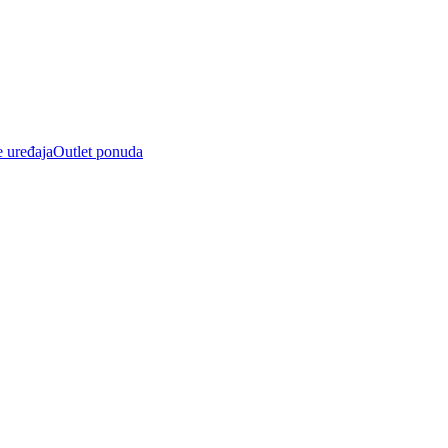
e uređaja
Outlet ponuda