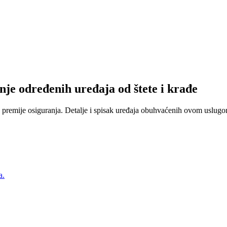
nje određenih uređaja od štete i krađe
 premije osiguranja. Detalje i spisak uređaja obuhvaćenih ovom uslugom
a.