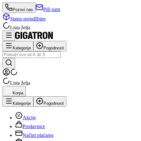
Piši nam
Pozovi nas
Status porudžbine
Lista želja
Kategorije
Pogodnosti
Lista želja
Korpa
Kategorije
Pogodnosti
Akcije
Prodavnice
Načini plaćanja