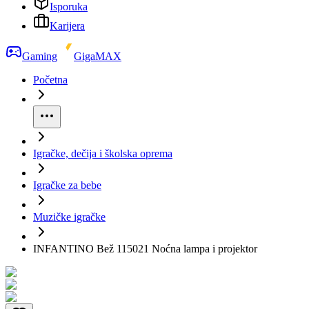
Isporuka
Karijera
Gaming
GigaMAX
Početna
Igračke, dečija i školska oprema
Igračke za bebe
Muzičke igračke
INFANTINO Bež 115021 Noćna lampa i projektor