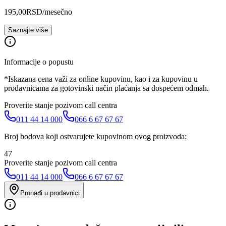
195,00
RSD
/mesečno
Saznajte više
Informacije o popustu
*Iskazana cena važi za online kupovinu, kao i za kupovinu u
prodavnicama za gotovinski način plaćanja sa dospećem odmah.
Proverite stanje pozivom call centra
011 44 14 000
066 6 67 67 67
Broj bodova koji ostvarujete kupovinom ovog proizvoda:
47
Proverite stanje pozivom call centra
011 44 14 000
066 6 67 67 67
Pronađi u prodavnici