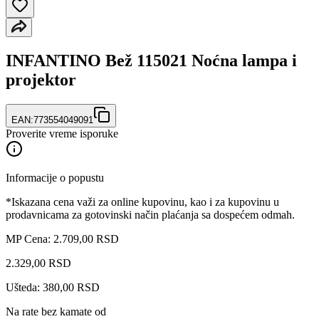
INFANTINO Bež 115021 Noćna lampa i
projektor
EAN:
773554049091
Proverite vreme isporuke
Informacije o popustu
*Iskazana cena važi za online kupovinu, kao i za kupovinu u
prodavnicama za gotovinski način plaćanja sa dospećem odmah.
MP Cena: 2.709,00 RSD
2.329
,
00
RSD
Ušteda: 380,00 RSD
Na rate bez kamate od