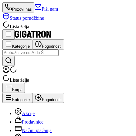
Piši nam
Pozovi nas
Status porudžbine
Lista želja
Kategorije
Pogodnosti
Lista želja
Korpa
Kategorije
Pogodnosti
Akcije
Prodavnice
Načini plaćanja