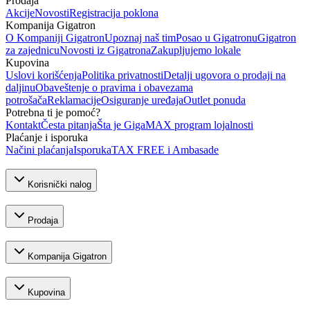
Prodaja
Akcije
Novosti
Registracija poklona
Kompanija Gigatron
O Kompaniji Gigatron
Upoznaj naš tim
Posao u Gigatronu
Gigatron
za zajednicu
Novosti iz Gigatrona
Zakupljujemo lokale
Kupovina
Uslovi korišćenja
Politika privatnosti
Detalji ugovora o prodaji na
daljinu
Obaveštenje o pravima i obavezama
potrošača
Reklamacije
Osiguranje uređaja
Outlet ponuda
Potrebna ti je pomoć?
Kontakt
Česta pitanja
Šta je GigaMAX program lojalnosti
Plaćanje i isporuka
Načini plaćanja
Isporuka
TAX FREE i Ambasade
Korisnički nalog
Prodaja
Kompanija Gigatron
Kupovina