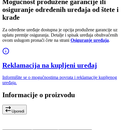
Mogućnost produžene garancije ili
osiguranje određenih uređaja od štete i
krađe
Za određene uređaje dostupna je opcija produžene garancije uz
uplatu premije osiguranja. Detalje i spisak uređaja obuhvaćenih
ovom uslugom pronaći ćete na strani
Osiguranje uređaja
.
Reklamacija na kupljeni uređaj
Informišite se o mogućnostima povrata i reklamacije kupljenog
uređaja.
Informacije o proizvodu
Uporedi