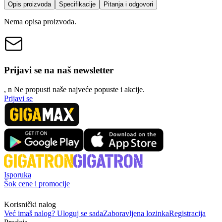
Opis proizvoda
Specifikacije
Pitanja i odgovori
Nema opisa proizvoda.
Prijavi se na naš newsletter
, n
N
e propusti naše najveće popuste i akcije.
Prijavi se
Isporuka
Šok cene i promocije
Korisnički nalog
Već imaš nalog? Uloguj se sada
Zaboravljena lozinka
Registracija