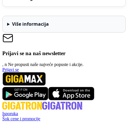
Više informacija
Prijavi se na naš newsletter
, n
N
e propusti naše najveće popuste i akcije.
Prijavi se
Isporuka
Šok cene i promocije