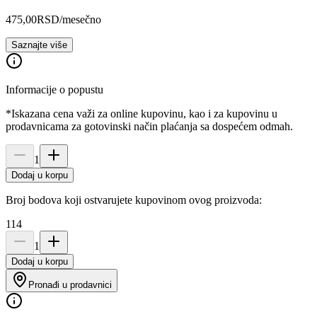
475,00
RSD
/mesečno
Saznajte više
Informacije o popustu
*Iskazana cena važi za online kupovinu, kao i za kupovinu u
prodavnicama za gotovinski način plaćanja sa dospećem odmah.
1
Dodaj u korpu
Broj bodova koji ostvarujete kupovinom ovog proizvoda:
114
1
Dodaj u korpu
Pronađi u prodavnici