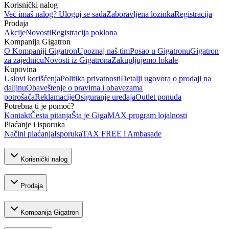
Korisnički nalog
Već imaš nalog? Uloguj se sada
Zaboravljena lozinka
Registracija
Prodaja
Akcije
Novosti
Registracija poklona
Kompanija Gigatron
O Kompaniji Gigatron
Upoznaj naš tim
Posao u Gigatronu
Gigatron
za zajednicu
Novosti iz Gigatrona
Zakupljujemo lokale
Kupovina
Uslovi korišćenja
Politika privatnosti
Detalji ugovora o prodaji na
daljinu
Obaveštenje o pravima i obavezama
potrošača
Reklamacije
Osiguranje uređaja
Outlet ponuda
Potrebna ti je pomoć?
Kontakt
Česta pitanja
Šta je GigaMAX program lojalnosti
Plaćanje i isporuka
Načini plaćanja
Isporuka
TAX FREE i Ambasade
Korisnički nalog
Prodaja
Kompanija Gigatron