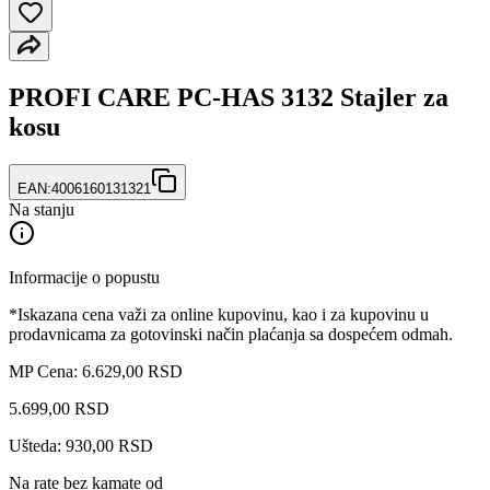
PROFI CARE PC-HAS 3132 Stajler za
kosu
EAN:
4006160131321
Na stanju
Informacije o popustu
*Iskazana cena važi za online kupovinu, kao i za kupovinu u
prodavnicama za gotovinski način plaćanja sa dospećem odmah.
MP Cena: 6.629,00 RSD
5.699
,
00
RSD
Ušteda: 930,00 RSD
Na rate bez kamate od