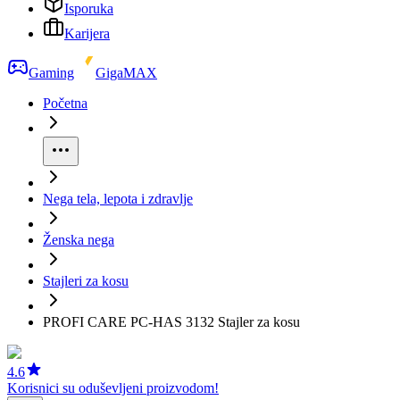
Isporuka
Karijera
Gaming
GigaMAX
Početna
Nega tela, lepota i zdravlje
Ženska nega
Stajleri za kosu
PROFI CARE PC-HAS 3132 Stajler za kosu
4.6
Korisnici su oduševljeni proizvodom!