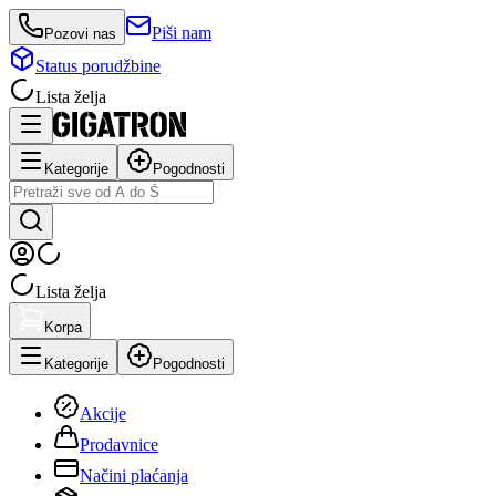
Piši nam
Pozovi nas
Status porudžbine
Lista želja
Kategorije
Pogodnosti
Lista želja
Korpa
Kategorije
Pogodnosti
Akcije
Prodavnice
Načini plaćanja