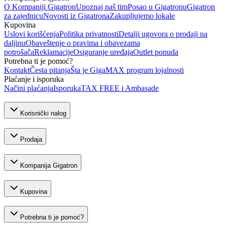
O Kompaniji Gigatron
Upoznaj naš tim
Posao u Gigatronu
Gigatron
za zajednicu
Novosti iz Gigatrona
Zakupljujemo lokale
Kupovina
Uslovi korišćenja
Politika privatnosti
Detalji ugovora o prodaji na
daljinu
Obaveštenje o pravima i obavezama
potrošača
Reklamacije
Osiguranje uređaja
Outlet ponuda
Potrebna ti je pomoć?
Kontakt
Česta pitanja
Šta je GigaMAX program lojalnosti
Plaćanje i isporuka
Načini plaćanja
Isporuka
TAX FREE i Ambasade
Korisnički nalog
Prodaja
Kompanija Gigatron
Kupovina
Potrebna ti je pomoć?