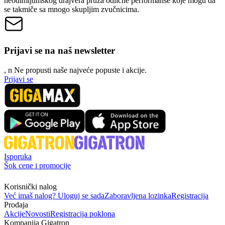
neodimijumskog drajvera pruža odlične performanse koje mogu da
se takmiče sa mnogo skupljim zvučnicima.
Prijavi se na naš newsletter
, n
N
e propusti naše najveće popuste i akcije.
Prijavi se
Isporuka
Šok cene i promocije
Korisnički nalog
Već imaš nalog? Uloguj se sada
Zaboravljena lozinka
Registracija
Prodaja
Akcije
Novosti
Registracija poklona
Kompanija Gigatron