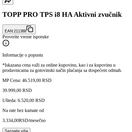
TOPP PRO TPS i8 HA Aktivni zvučnik
EAN:
211388
Proverite vreme isporuke
Informacije o popustu
*Iskazana cena važi za online kupovinu, kao i za kupovinu u
prodavnicama za gotovinski način plaćanja sa dospećem odmah.
MP Cena: 46.519,00 RSD
39.999
,
00
RSD
Ušteda: 6.520,00 RSD
Na rate bez kamate od
3.334,00
RSD
/mesečno
Saznajte više