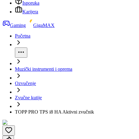
Isporuka
Karijera
Gaming
GigaMAX
Početna
Muzički instrumenti i oprema
Ozvučenje
Zvučne kutije
TOPP PRO TPS i8 HA Aktivni zvučnik