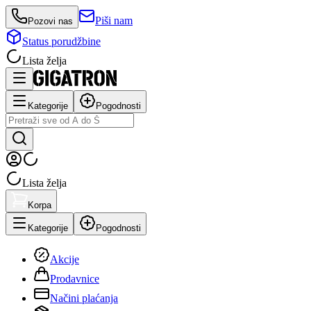
Piši nam
Pozovi nas
Status porudžbine
Lista želja
Kategorije
Pogodnosti
Lista želja
Korpa
Kategorije
Pogodnosti
Akcije
Prodavnice
Načini plaćanja