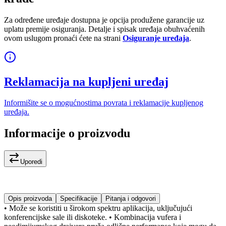
Za određene uređaje dostupna je opcija produžene garancije uz
uplatu premije osiguranja. Detalje i spisak uređaja obuhvaćenih
ovom uslugom pronaći ćete na strani
Osiguranje uređaja
.
Reklamacija na kupljeni uređaj
Informišite se o mogućnostima povrata i reklamacije kupljenog
uređaja.
Informacije o proizvodu
Uporedi
Opis proizvoda
Specifikacije
Pitanja i odgovori
• Može se koristiti u širokom spektru aplikacija, uključujući
konferencijske sale ili diskoteke. • Kombinacija vufera i