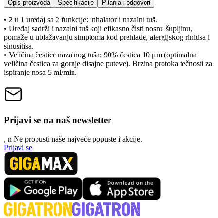
Opis proizvoda
Specifikacije
Pitanja i odgovori
• 2 u 1 uređaj sa 2 funkcije: inhalator i nazalni tuš.
• Uređaj sadrži i nazalni tuš koji efikasno čisti nosnu šupljinu,
pomaže u ublažavanju simptoma kod prehlade, alergijskog rinitisa i
sinusitisa.
• Veličina čestice nazalnog tuša: 90% čestica 10 μm (optimalna
veličina čestica za gornje disajne puteve). Brzina protoka tečnosti za
ispiranje nosa 5 ml/min.
Prijavi se na naš newsletter
, n
N
e propusti naše najveće popuste i akcije.
Prijavi se