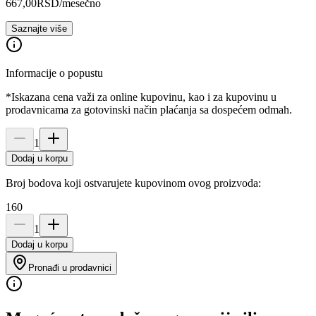
667,00
RSD
/mesečno
Saznajte više
Informacije o popustu
*Iskazana cena važi za online kupovinu, kao i za kupovinu u
prodavnicama za gotovinski način plaćanja sa dospećem odmah.
1
Dodaj u korpu
Broj bodova koji ostvarujete kupovinom ovog proizvoda:
160
1
Dodaj u korpu
Pronađi u prodavnici