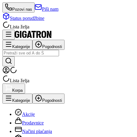
Piši nam
Pozovi nas
Status porudžbine
Lista želja
Kategorije
Pogodnosti
Lista želja
Korpa
Kategorije
Pogodnosti
Akcije
Prodavnice
Načini plaćanja