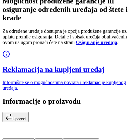
Mogućnost produžene garancije ili
osiguranje određenih uređaja od štete i
krađe
Za određene uređaje dostupna je opcija produžene garancije uz
uplatu premije osiguranja. Detalje i spisak uređaja obuhvaćenih
ovom uslugom pronaći ćete na strani
Osiguranje uređaja
.
Reklamacija na kupljeni uređaj
Informišite se o mogućnostima povrata i reklamacije kupljenog
uređaja.
Informacije o proizvodu
Uporedi