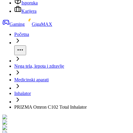
Isporuka
Karijera
Gaming
GigaMAX
Početna
Nega tela, lepota i zdravlje
Medicinski aparati
Inhalator
PRIZMA Omron C102 Total Inhalator