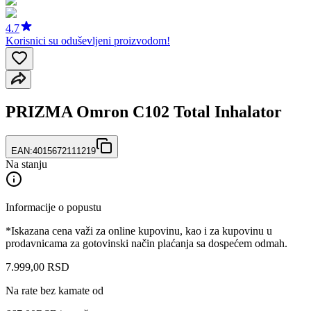
4.7
Korisnici su oduševljeni proizvodom!
PRIZMA Omron C102 Total Inhalator
EAN:
4015672111219
Na stanju
Informacije o popustu
*Iskazana cena važi za online kupovinu, kao i za kupovinu u
prodavnicama za gotovinski način plaćanja sa dospećem odmah.
7.999
,
00
RSD
Na rate bez kamate od