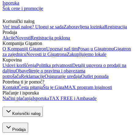
Isporuka
Šok cene i promocije
Korisnički nalog
Već imaš nalog? Uloguj se sada
Zaboravljena lozinka
Registracija
Prodaja
Akcije
Novosti
Registracija poklona
Kompanija Gigatron
O Kompaniji Gigatron
Upoznaj naš tim
Posao u Gigatronu
Gigatron
za zajednicu
Novosti iz Gigatrona
Zakupljujemo lokale
Kupovina
Uslovi korišćenja
Politika privatnosti
Detalji ugovora o prodaji na
daljinu
Obaveštenje o pravima i obavezama
potrošača
Reklamacije
Osiguranje uređaja
Outlet ponuda
Potrebna ti je pomoć?
Kontakt
Česta pitanja
Šta je GigaMAX program lojalnosti
Plaćanje i isporuka
Načini plaćanja
Isporuka
TAX FREE i Ambasade
Korisnički nalog
Prodaja