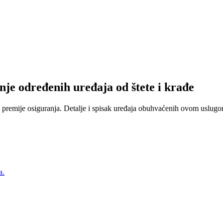
nje određenih uređaja od štete i krađe
 premije osiguranja. Detalje i spisak uređaja obuhvaćenih ovom uslugom
a.