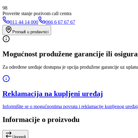
98
Proverite stanje pozivom call centra
011 44 14 000
066 6 67 67 67
Pronađi u prodavnici
Mogućnost produžene garancije ili osigura
Za određene uređaje dostupna je opcija produžene garancije uz uplatu
Reklamacija na kupljeni uređaj
Informišite se o mogućnostima povrata i reklamacije kupljenog uređaj
Informacije o proizvodu
Uporedi