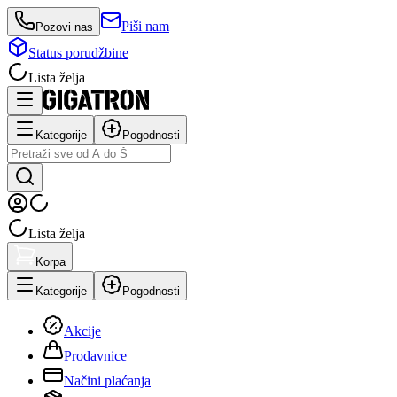
Piši nam
Pozovi nas
Status porudžbine
Lista želja
Kategorije
Pogodnosti
Lista želja
Korpa
Kategorije
Pogodnosti
Akcije
Prodavnice
Načini plaćanja