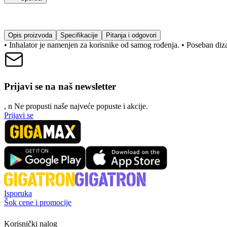
Opis proizvoda
Specifikacije
Pitanja i odgovori
• Inhalator je namenjen za korisnike od samog rođenja. • Poseban diza
Prijavi se na naš newsletter
, n
N
e propusti naše najveće popuste i akcije.
Prijavi se
Isporuka
Šok cene i promocije
Korisnički nalog