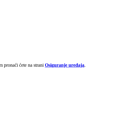
 pronaći ćete na strani
Osiguranje uređaja
.