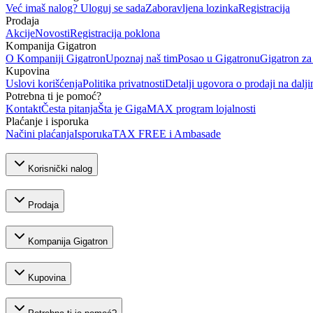
Već imaš nalog? Uloguj se sada
Zaboravljena lozinka
Registracija
Prodaja
Akcije
Novosti
Registracija poklona
Kompanija Gigatron
O Kompaniji Gigatron
Upoznaj naš tim
Posao u Gigatronu
Gigatron za
Kupovina
Uslovi korišćenja
Politika privatnosti
Detalji ugovora o prodaji na dalji
Potrebna ti je pomoć?
Kontakt
Česta pitanja
Šta je GigaMAX program lojalnosti
Plaćanje i isporuka
Načini plaćanja
Isporuka
TAX FREE i Ambasade
Korisnički nalog
Prodaja
Kompanija Gigatron
Kupovina