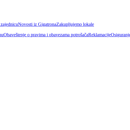
 zajednicu
Novosti iz Gigatrona
Zakupljujemo lokale
nu
Obaveštenje o pravima i obavezama potrošača
Reklamacije
Osiguranj