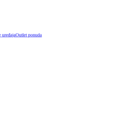
e uređaja
Outlet ponuda