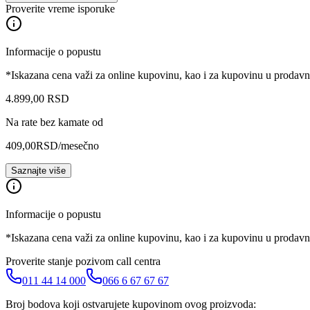
Proverite vreme isporuke
Informacije o popustu
*Iskazana cena važi za online kupovinu, kao i za kupovinu u prodav
4.899
,
00
RSD
Na rate bez kamate od
409,00
RSD
/mesečno
Saznajte više
Informacije o popustu
*Iskazana cena važi za online kupovinu, kao i za kupovinu u prodav
Proverite stanje pozivom call centra
011 44 14 000
066 6 67 67 67
Broj bodova koji ostvarujete kupovinom ovog proizvoda: