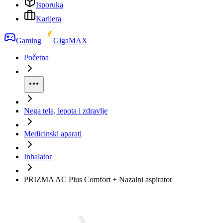
Isporuka
Karijera
Gaming
GigaMAX
Početna
Nega tela, lepota i zdravlje
Medicinski aparati
Inhalator
PRIZMA AC Plus Comfort + Nazalni aspirator