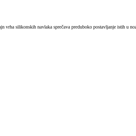
jn vrha silikonskih navlaka sprečava preduboko postavljanje istih u noz