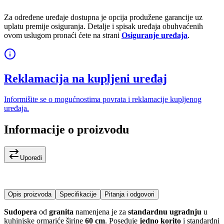
Za određene uređaje dostupna je opcija produžene garancije uz
uplatu premije osiguranja. Detalje i spisak uređaja obuhvaćenih
ovom uslugom pronaći ćete na strani
Osiguranje uređaja
.
Reklamacija na kupljeni uređaj
Informišite se o mogućnostima povrata i reklamacije kupljenog
uređaja.
Informacije o proizvodu
Uporedi
Opis proizvoda
Specifikacije
Pitanja i odgovori
Sudopera
od
granita
namenjena je za
standardnu ugradnju
u
kuhinjske ormariće širine
60 cm
. Poseduje
jedno korito
i standardni