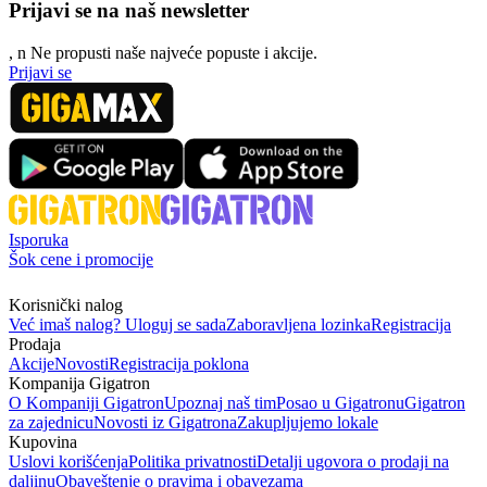
Prijavi se na naš newsletter
, n
N
e propusti naše najveće popuste i akcije.
Prijavi se
Isporuka
Šok cene i promocije
Korisnički nalog
Već imaš nalog? Uloguj se sada
Zaboravljena lozinka
Registracija
Prodaja
Akcije
Novosti
Registracija poklona
Kompanija Gigatron
O Kompaniji Gigatron
Upoznaj naš tim
Posao u Gigatronu
Gigatron
za zajednicu
Novosti iz Gigatrona
Zakupljujemo lokale
Kupovina
Uslovi korišćenja
Politika privatnosti
Detalji ugovora o prodaji na
daljinu
Obaveštenje o pravima i obavezama