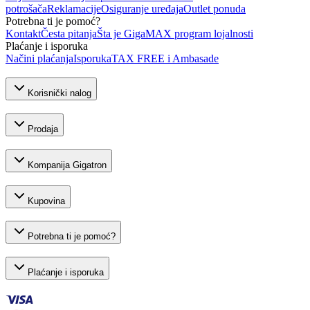
potrošača
Reklamacije
Osiguranje uređaja
Outlet ponuda
Potrebna ti je pomoć?
Kontakt
Česta pitanja
Šta je GigaMAX program lojalnosti
Plaćanje i isporuka
Načini plaćanja
Isporuka
TAX FREE i Ambasade
Korisnički nalog
Prodaja
Kompanija Gigatron
Kupovina
Potrebna ti je pomoć?
Plaćanje i isporuka