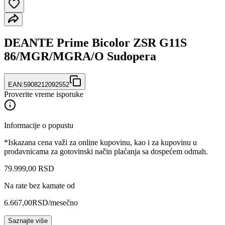
DEANTE Prime Bicolor ZSR G11S
86/MGR/MGRA/O Sudopera
EAN:
5908212092552
Proverite vreme isporuke
Informacije o popustu
*Iskazana cena važi za online kupovinu, kao i za kupovinu u
prodavnicama za gotovinski način plaćanja sa dospećem odmah.
79.999
,
00
RSD
Na rate bez kamate od
6.667,00
RSD
/mesečno
Saznajte više