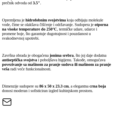
prečnik odvoda od
3.5"
.
Opremljena je
hidrofobnim svojstvima
koja odbijaju molekule
vode, čime se olakšava čišćenje i održavanje. Sudopera je
otporna
na visoke temperature do 250°C
, termičke udare, udarce i
promene boje, što garantuje dugotrajnost i pouzdanost u
svakodnevnoj upotrebi.
Završna obrada je obogaćena
jonima srebra
, što joj daje dodatna
antiseptička svojstva
i poboljšava higijenu. Takođe, omogućava
povezivanje sa mašinom za pranje sudova ili mašinom za pranje
veša
radi veće funkcionalnosti.
Dimenzije sudopere su
86 x 50 x 23.3 cm
, a elegantna
crna boja
donosi moderan i sofisticiran izgled kuhinjskom prostoru.