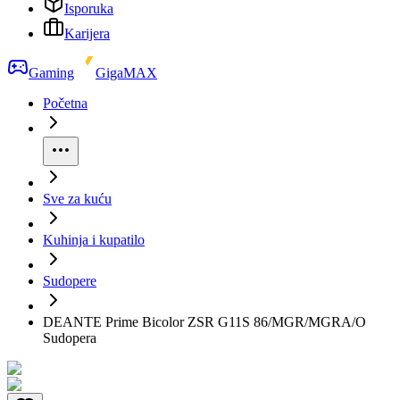
Isporuka
Karijera
Gaming
GigaMAX
Početna
Sve za kuću
Kuhinja i kupatilo
Sudopere
DEANTE Prime Bicolor ZSR G11S 86/MGR/MGRA/O
Sudopera