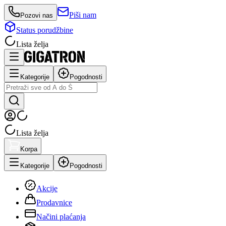
Piši nam
Pozovi nas
Status porudžbine
Lista želja
Kategorije
Pogodnosti
Lista želja
Korpa
Kategorije
Pogodnosti
Akcije
Prodavnice
Načini plaćanja