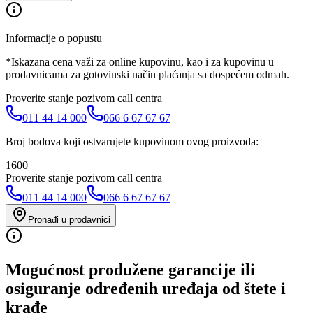
Informacije o popustu
*Iskazana cena važi za online kupovinu, kao i za kupovinu u
prodavnicama za gotovinski način plaćanja sa dospećem odmah.
Proverite stanje pozivom call centra
011 44 14 000
066 6 67 67 67
Broj bodova koji ostvarujete kupovinom ovog proizvoda:
1600
Proverite stanje pozivom call centra
011 44 14 000
066 6 67 67 67
Pronađi u prodavnici
Mogućnost produžene garancije ili
osiguranje određenih uređaja od štete i
krađe