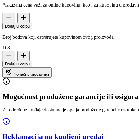
*Iskazana cena važi za online kupovinu, kao i za kupovinu u prodav
1
Dodaj u korpu
Broj bodova koji ostvarujete kupovinom ovog proizvoda:
108
1
Dodaj u korpu
Pronađi u prodavnici
Mogućnost produžene garancije ili osigura
Za određene uređaje dostupna je opcija produžene garancije uz uplatu
Reklamacija na kupljeni uređaj