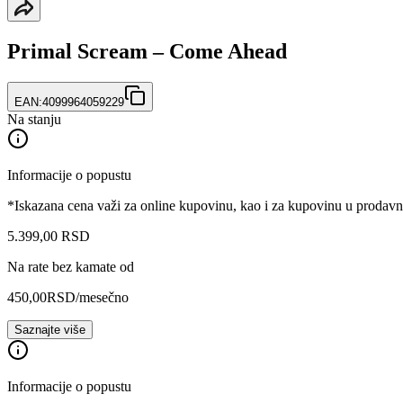
Primal Scream – Come Ahead
EAN:
4099964059229
Na stanju
Informacije o popustu
*Iskazana cena važi za online kupovinu, kao i za kupovinu u prodav
5.399
,
00
RSD
Na rate bez kamate od
450,00
RSD
/mesečno
Saznajte više
Informacije o popustu