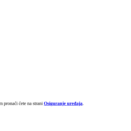
 pronaći ćete na strani
Osiguranje uređaja
.