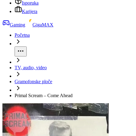
Isporuka
Karijera
Gaming
GigaMAX
Početna
TV, audio, video
Gramofonske ploče
Primal Scream – Come Ahead