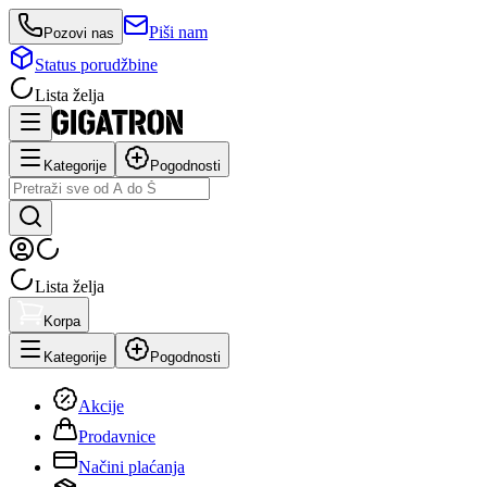
Piši nam
Pozovi nas
Status porudžbine
Lista želja
Kategorije
Pogodnosti
Lista želja
Korpa
Kategorije
Pogodnosti
Akcije
Prodavnice
Načini plaćanja