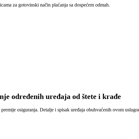
nicama za gotovinski način plaćanja sa dospećem odmah.
nje određenih uređaja od štete i krađe
 premije osiguranja. Detalje i spisak uređaja obuhvaćenih ovom uslugom