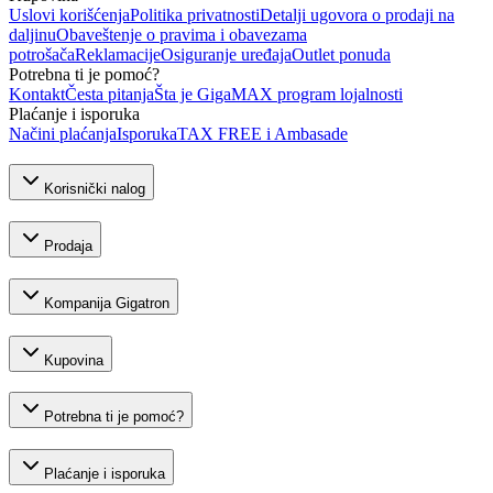
Uslovi korišćenja
Politika privatnosti
Detalji ugovora o prodaji na
daljinu
Obaveštenje o pravima i obavezama
potrošača
Reklamacije
Osiguranje uređaja
Outlet ponuda
Potrebna ti je pomoć?
Kontakt
Česta pitanja
Šta je GigaMAX program lojalnosti
Plaćanje i isporuka
Načini plaćanja
Isporuka
TAX FREE i Ambasade
Korisnički nalog
Prodaja
Kompanija Gigatron
Kupovina
Potrebna ti je pomoć?
Plaćanje i isporuka