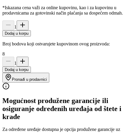
*Iskazana cena važi za online kupovinu, kao i za kupovinu u
prodavnicama za gotovinski način plaćanja sa dospećem odmah.
1
Dodaj u korpu
Broj bodova koji ostvarujete kupovinom ovog proizvoda:
8
1
Dodaj u korpu
Pronađi u prodavnici
Mogućnost produžene garancije ili
osiguranje određenih uređaja od štete i
krađe
Za određene uređaje dostupna je opcija produžene garancije uz