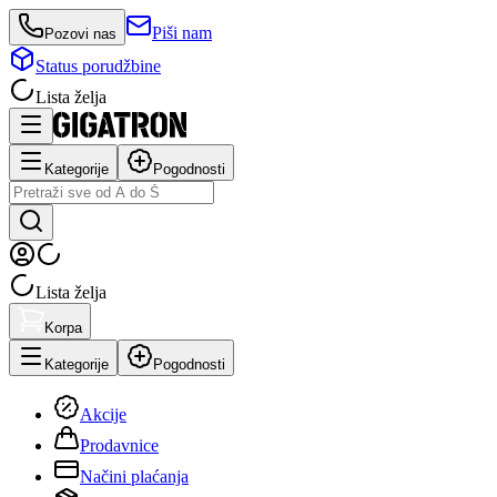
Piši nam
Pozovi nas
Status porudžbine
Lista želja
Kategorije
Pogodnosti
Lista želja
Korpa
Kategorije
Pogodnosti
Akcije
Prodavnice
Načini plaćanja