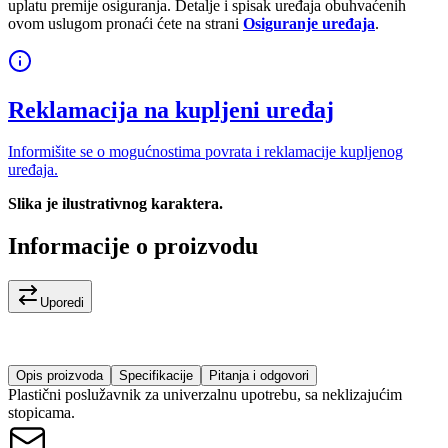
uplatu premije osiguranja. Detalje i spisak uređaja obuhvaćenih
ovom uslugom pronaći ćete na strani
Osiguranje uređaja
.
Reklamacija na kupljeni uređaj
Informišite se o mogućnostima povrata i reklamacije kupljenog
uređaja.
Slika je ilustrativnog karaktera.
Informacije o proizvodu
Uporedi
Opis proizvoda
Specifikacije
Pitanja i odgovori
Plastični poslužavnik za univerzalnu upotrebu, sa neklizajućim
stopicama.