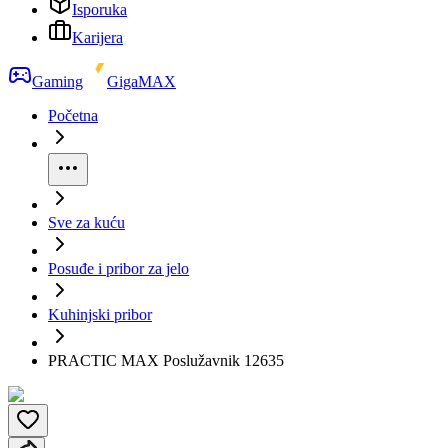
Isporuka
Karijera
Gaming
GigaMAX
Početna
Sve za kuću
Posuđe i pribor za jelo
Kuhinjski pribor
PRACTIC MAX Poslužavnik 12635