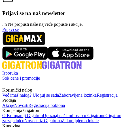
Prijavi se na naš newsletter
, n
N
e propusti naše najveće popuste i akcije.
Prijavi se
Isporuka
Šok cene i promocije
Korisnički nalog
Već imaš nalog? Uloguj se sada
Zaboravljena lozinka
Registracija
Prodaja
Akcije
Novosti
Registracija poklona
Kompanija Gigatron
O Kompaniji Gigatron
Upoznaj naš tim
Posao u Gigatronu
Gigatron
za zajednicu
Novosti iz Gigatrona
Zakupljujemo lokale
Kupovina