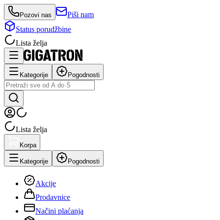
Piši nam
Pozovi nas
Status porudžbine
Lista želja
Kategorije
Pogodnosti
Lista želja
Korpa
Kategorije
Pogodnosti
Akcije
Prodavnice
Načini plaćanja