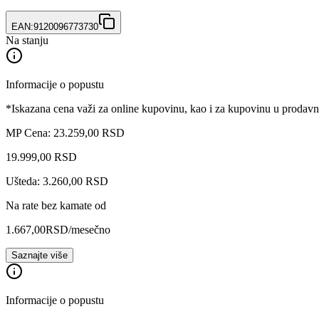
EAN:
9120096773730
Na stanju
Informacije o popustu
*Iskazana cena važi za online kupovinu, kao i za kupovinu u prodav
MP Cena: 23.259,00 RSD
19.999
,
00
RSD
Ušteda: 3.260,00 RSD
Na rate bez kamate od
1.667,00
RSD
/mesečno
Saznajte više
Informacije o popustu