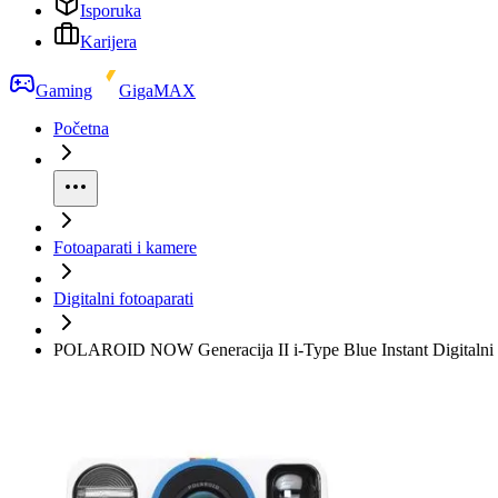
Isporuka
Karijera
Gaming
GigaMAX
Početna
Fotoaparati i kamere
Digitalni fotoaparati
POLAROID NOW Generacija II i-Type Blue Instant Digitalni f