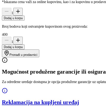
*Iskazana cena važi za online kupovinu, kao i za kupovinu u prodav
1
Dodaj u korpu
Broj bodova koji ostvarujete kupovinom ovog proizvoda:
400
1
Dodaj u korpu
Pronađi u prodavnici
Mogućnost produžene garancije ili osigura
Za određene uređaje dostupna je opcija produžene garancije uz uplatu
Reklamacija na kupljeni uređaj