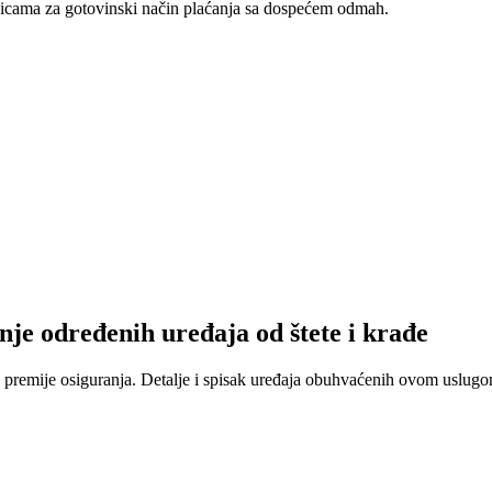
nicama za gotovinski način plaćanja sa dospećem odmah.
nje određenih uređaja od štete i krađe
 premije osiguranja. Detalje i spisak uređaja obuhvaćenih ovom uslugom