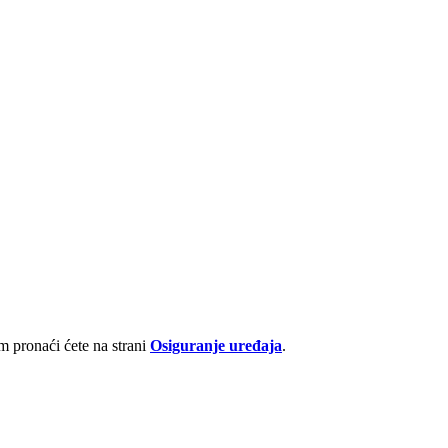
 pronaći ćete na strani
Osiguranje uređaja
.