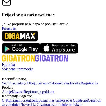
Prijavi se na naš newsletter
, n
N
e propusti naše najveće popuste i akcije.
Prijavi se
Isporuka
Šok cene i promocije
Korisnički nalog
Već imaš nalog? Uloguj se sada
Zaboravljena lozinka
Registracija
Prodaja
Akcije
Novosti
Registracija poklona
Kompanija Gigatron
O Kompaniji Gigatron
Upoznaj naš tim
Posao u Gigatronu
Gigatron
za zajednicu
Novosti iz Gigatrona
Zakupljujemo lokale