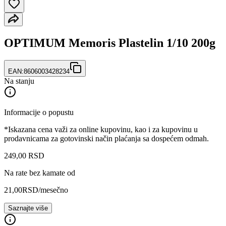
OPTIMUM Memoris Plastelin 1/10 200g
EAN:
8606003428234
Na stanju
Informacije o popustu
*Iskazana cena važi za online kupovinu, kao i za kupovinu u
prodavnicama za gotovinski način plaćanja sa dospećem odmah.
249
,
00
RSD
Na rate bez kamate od
21,00
RSD
/mesečno
Saznajte više