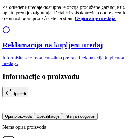
Za određene uređaje dostupna je opcija produžene garancije uz
uplatu premije osiguranja. Detalje i spisak uređaja obuhvaćenih
ovom uslugom pronaći ćete na strani
Osiguranje uređaja
.
Reklamacija na kupljeni uređaj
Informišite se o mogućnostima povrata i reklamacije kupljenog
uređaja.
Informacije o proizvodu
Uporedi
Opis proizvoda
Specifikacije
Pitanja i odgovori
Nema opisa proizvoda.