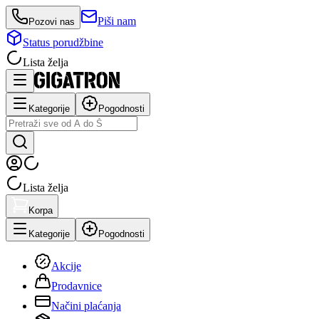
Piši nam
Pozovi nas
Status porudžbine
Lista želja
Kategorije
Pogodnosti
Lista želja
Korpa
Kategorije
Pogodnosti
Akcije
Prodavnice
Načini plaćanja