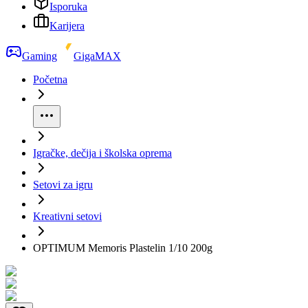
Isporuka
Karijera
Gaming
GigaMAX
Početna
Igračke, dečija i školska oprema
Setovi za igru
Kreativni setovi
OPTIMUM Memoris Plastelin 1/10 200g