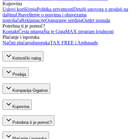
Kupovina
Uslovi korišćenja
Politika privatnosti
Detalji ugovora o prodaji na
daljinu
Obaveštenje o pravima i obavezama
potrošača
Reklamacije
Osiguranje uređaja
Outlet ponuda
Potrebna ti je pomoć?
Kontakt
Česta pitanja
Šta je GigaMAX program lojalnosti
Plaćanje i isporuka
Načini plaćanja
Isporuka
TAX FREE i Ambasade
Korisnički nalog
Prodaja
Kompanija Gigatron
Kupovina
Potrebna ti je pomoć?
Plaćanje i isporuka