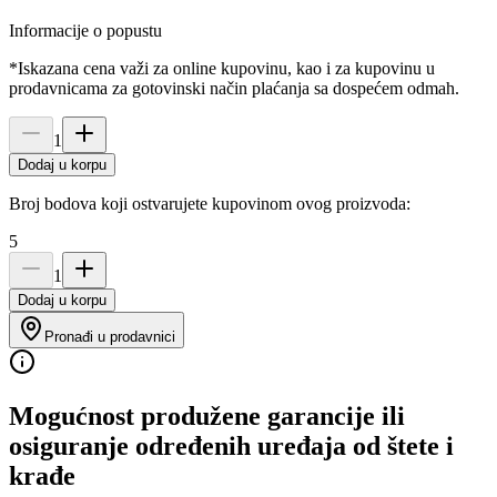
Informacije o popustu
*Iskazana cena važi za online kupovinu, kao i za kupovinu u
prodavnicama za gotovinski način plaćanja sa dospećem odmah.
1
Dodaj u korpu
Broj bodova koji ostvarujete kupovinom ovog proizvoda:
5
1
Dodaj u korpu
Pronađi u prodavnici
Mogućnost produžene garancije ili
osiguranje određenih uređaja od štete i
krađe