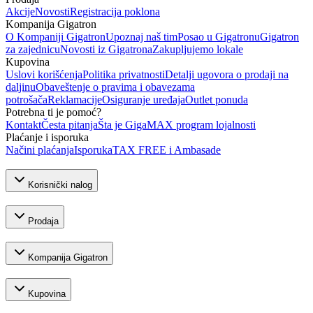
Akcije
Novosti
Registracija poklona
Kompanija Gigatron
O Kompaniji Gigatron
Upoznaj naš tim
Posao u Gigatronu
Gigatron
za zajednicu
Novosti iz Gigatrona
Zakupljujemo lokale
Kupovina
Uslovi korišćenja
Politika privatnosti
Detalji ugovora o prodaji na
daljinu
Obaveštenje o pravima i obavezama
potrošača
Reklamacije
Osiguranje uređaja
Outlet ponuda
Potrebna ti je pomoć?
Kontakt
Česta pitanja
Šta je GigaMAX program lojalnosti
Plaćanje i isporuka
Načini plaćanja
Isporuka
TAX FREE i Ambasade
Korisnički nalog
Prodaja
Kompanija Gigatron
Kupovina