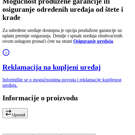
Mogućnost produžene garancije ili
osiguranje određenih uređaja od štete i
krađe
Za određene uređaje dostupna je opcija produžene garancije uz
uplatu premije osiguranja. Detalje i spisak uređaja obuhvaćenih
ovom uslugom pronaći ćete na strani
Osiguranje uređaja
.
Reklamacija na kupljeni uređaj
Informišite se o mogućnostima povrata i reklamacije kupljenog
uređaja.
Informacije o proizvodu
Uporedi