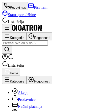
Piši nam
Pozovi nas
Status porudžbine
Lista želja
Kategorije
Pogodnosti
Lista želja
Korpa
Kategorije
Pogodnosti
Akcije
Prodavnice
Načini plaćanja