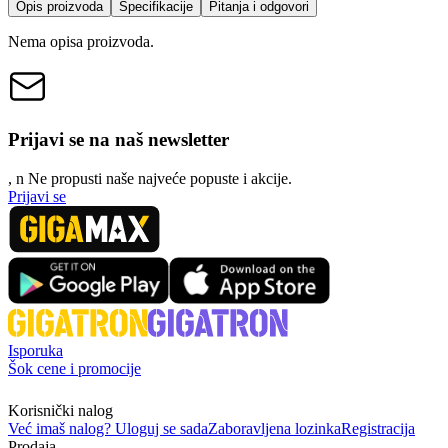
Opis proizvoda
Specifikacije
Pitanja i odgovori
Nema opisa proizvoda.
Prijavi se na naš newsletter
, n
N
e propusti naše najveće popuste i akcije.
Prijavi se
Isporuka
Šok cene i promocije
Korisnički nalog
Već imaš nalog? Uloguj se sada
Zaboravljena lozinka
Registracija
Prodaja