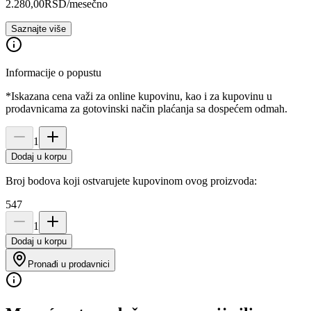
2.280,00
RSD
/mesečno
Saznajte više
Informacije o popustu
*Iskazana cena važi za online kupovinu, kao i za kupovinu u
prodavnicama za gotovinski način plaćanja sa dospećem odmah.
1
Dodaj u korpu
Broj bodova koji ostvarujete kupovinom ovog proizvoda:
547
1
Dodaj u korpu
Pronađi u prodavnici