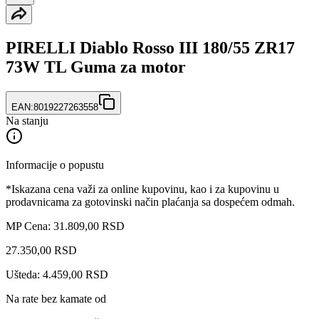
PIRELLI Diablo Rosso III 180/55 ZR17
73W TL Guma za motor
EAN:
8019227263558
Na stanju
Informacije o popustu
*Iskazana cena važi za online kupovinu, kao i za kupovinu u
prodavnicama za gotovinski način plaćanja sa dospećem odmah.
MP Cena: 31.809,00 RSD
27.350
,
00
RSD
Ušteda: 4.459,00 RSD
Na rate bez kamate od