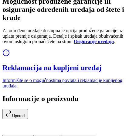
Mogućnost produžene garancije ili
osiguranje određenih uređaja od štete i
krađe
Za određene uređaje dostupna je opcija produžene garancije uz
uplatu premije osiguranja. Detalje i spisak uređaja obuhvaćenih
ovom uslugom pronaći ćete na strani
Osiguranje uređaja
.
Reklamacija na kupljeni uređaj
Informišite se o mogućnostima povrata i reklamacije kupljenog
uređaja.
Informacije o proizvodu
Uporedi