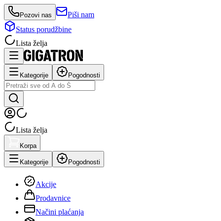
Piši nam
Pozovi nas
Status porudžbine
Lista želja
Kategorije
Pogodnosti
Lista želja
Korpa
Kategorije
Pogodnosti
Akcije
Prodavnice
Načini plaćanja