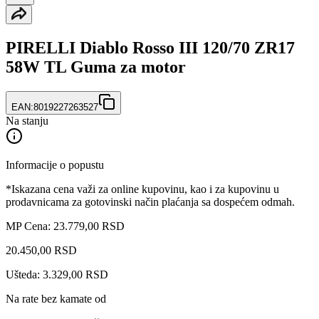
PIRELLI Diablo Rosso III 120/70 ZR17
58W TL Guma za motor
EAN:
8019227263527
Na stanju
Informacije o popustu
*Iskazana cena važi za online kupovinu, kao i za kupovinu u
prodavnicama za gotovinski način plaćanja sa dospećem odmah.
MP Cena: 23.779,00 RSD
20.450
,
00
RSD
Ušteda: 3.329,00 RSD
Na rate bez kamate od