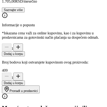
1.705,00
RSD
/mesečno
Saznajte više
Informacije o popustu
*Iskazana cena važi za online kupovinu, kao i za kupovinu u
prodavnicama za gotovinski način plaćanja sa dospećem odmah.
1
Dodaj u korpu
Broj bodova koji ostvarujete kupovinom ovog proizvoda:
409
1
Dodaj u korpu
Pronađi u prodavnici