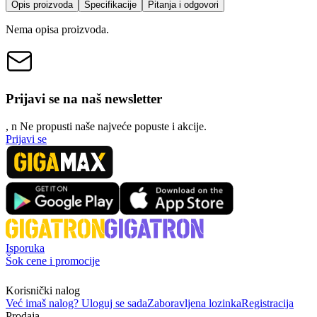
Opis proizvoda
Specifikacije
Pitanja i odgovori
Nema opisa proizvoda.
Prijavi se na naš newsletter
, n
N
e propusti naše najveće popuste i akcije.
Prijavi se
Isporuka
Šok cene i promocije
Korisnički nalog
Već imaš nalog? Uloguj se sada
Zaboravljena lozinka
Registracija
Prodaja