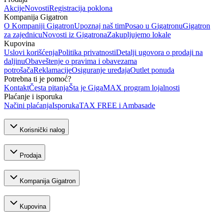
Akcije
Novosti
Registracija poklona
Kompanija Gigatron
O Kompaniji Gigatron
Upoznaj naš tim
Posao u Gigatronu
Gigatron
za zajednicu
Novosti iz Gigatrona
Zakupljujemo lokale
Kupovina
Uslovi korišćenja
Politika privatnosti
Detalji ugovora o prodaji na
daljinu
Obaveštenje o pravima i obavezama
potrošača
Reklamacije
Osiguranje uređaja
Outlet ponuda
Potrebna ti je pomoć?
Kontakt
Česta pitanja
Šta je GigaMAX program lojalnosti
Plaćanje i isporuka
Načini plaćanja
Isporuka
TAX FREE i Ambasade
Korisnički nalog
Prodaja
Kompanija Gigatron
Kupovina