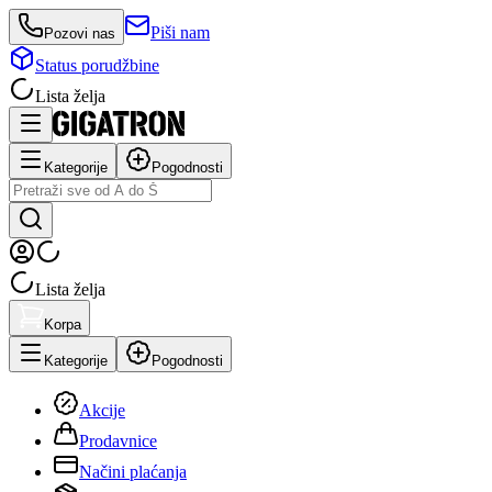
Piši nam
Pozovi nas
Status porudžbine
Lista želja
Kategorije
Pogodnosti
Lista želja
Korpa
Kategorije
Pogodnosti
Akcije
Prodavnice
Načini plaćanja