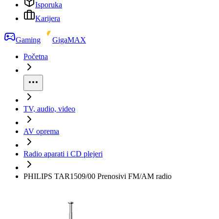
Isporuka
Karijera
Gaming
GigaMAX
Početna
TV, audio, video
AV oprema
Radio aparati i CD plejeri
PHILIPS TAR1509/00 Prenosivi FM/AM radio