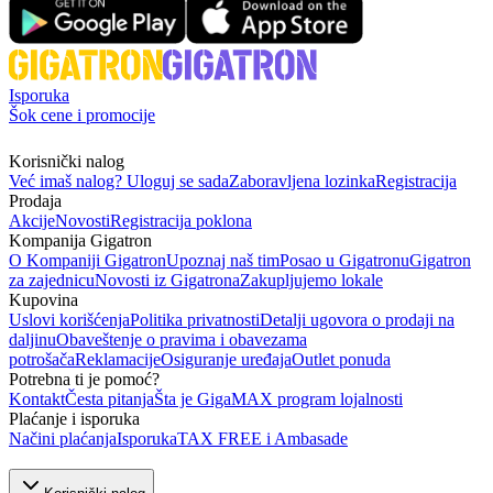
Isporuka
Šok cene i promocije
Korisnički nalog
Već imaš nalog? Uloguj se sada
Zaboravljena lozinka
Registracija
Prodaja
Akcije
Novosti
Registracija poklona
Kompanija Gigatron
O Kompaniji Gigatron
Upoznaj naš tim
Posao u Gigatronu
Gigatron
za zajednicu
Novosti iz Gigatrona
Zakupljujemo lokale
Kupovina
Uslovi korišćenja
Politika privatnosti
Detalji ugovora o prodaji na
daljinu
Obaveštenje o pravima i obavezama
potrošača
Reklamacije
Osiguranje uređaja
Outlet ponuda
Potrebna ti je pomoć?
Kontakt
Česta pitanja
Šta je GigaMAX program lojalnosti
Plaćanje i isporuka
Načini plaćanja
Isporuka
TAX FREE i Ambasade