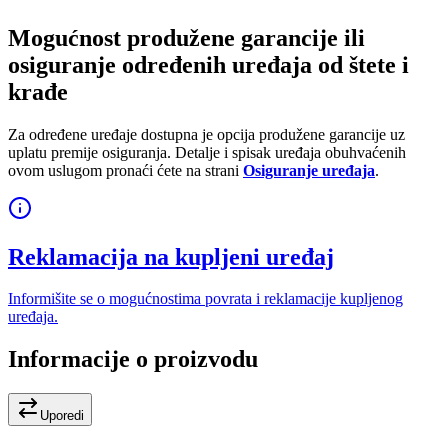
Mogućnost produžene garancije ili
osiguranje određenih uređaja od štete i
krađe
Za određene uređaje dostupna je opcija produžene garancije uz
uplatu premije osiguranja. Detalje i spisak uređaja obuhvaćenih
ovom uslugom pronaći ćete na strani
Osiguranje uređaja
.
Reklamacija na kupljeni uređaj
Informišite se o mogućnostima povrata i reklamacije kupljenog
uređaja.
Informacije o proizvodu
Uporedi