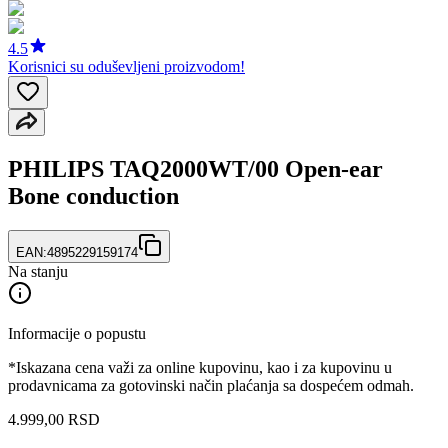
4.5
Korisnici su oduševljeni proizvodom!
PHILIPS TAQ2000WT/00 Open-ear
Bone conduction
EAN:
4895229159174
Na stanju
Informacije o popustu
*Iskazana cena važi za online kupovinu, kao i za kupovinu u
prodavnicama za gotovinski način plaćanja sa dospećem odmah.
4.999
,
00
RSD