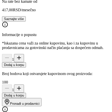
Na rate bez kamate od
417,00
RSD
/mesečno
Saznajte više
Informacije o popustu
*Iskazana cena važi za online kupovinu, kao i za kupovinu u
prodavnicama za gotovinski način plaćanja sa dospećem odmah.
1
Dodaj u korpu
Broj bodova koji ostvarujete kupovinom ovog proizvoda:
100
1
Dodaj u korpu
Pronađi u prodavnici