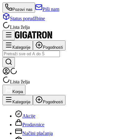
Piši nam
Pozovi nas
Status porudžbine
Lista želja
Kategorije
Pogodnosti
Lista želja
Korpa
Kategorije
Pogodnosti
Akcije
Prodavnice
Načini plaćanja