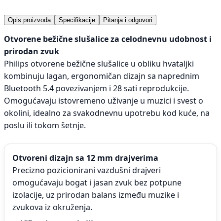
Opis proizvoda
Specifikacije
Pitanja i odgovori
Otvorene bežične slušalice za celodnevnu udobnost i
prirodan zvuk
Philips otvorene bežične slušalice u obliku hvataljki
kombinuju lagan, ergonomičan dizajn sa naprednim
Bluetooth 5.4 povezivanjem i 28 sati reprodukcije.
Omogućavaju istovremeno uživanje u muzici i svest o
okolini, idealno za svakodnevnu upotrebu kod kuće, na
poslu ili tokom šetnje.
Otvoreni dizajn sa 12 mm drajverima
Precizno pozicionirani vazdušni drajveri
omogućavaju bogat i jasan zvuk bez potpune
izolacije, uz prirodan balans između muzike i
zvukova iz okruženja.