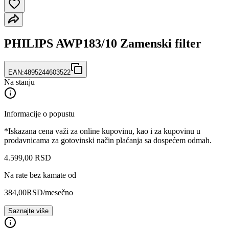
PHILIPS AWP183/10 Zamenski filter
EAN:
4895244603522
Na stanju
Informacije o popustu
*Iskazana cena važi za online kupovinu, kao i za kupovinu u
prodavnicama za gotovinski način plaćanja sa dospećem odmah.
4.599
,
00
RSD
Na rate bez kamate od
384,00
RSD
/mesečno
Saznajte više