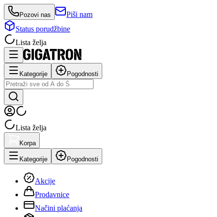
Piši nam
Pozovi nas
Status porudžbine
Lista želja
Kategorije
Pogodnosti
Lista želja
Korpa
Kategorije
Pogodnosti
Akcije
Prodavnice
Načini plaćanja