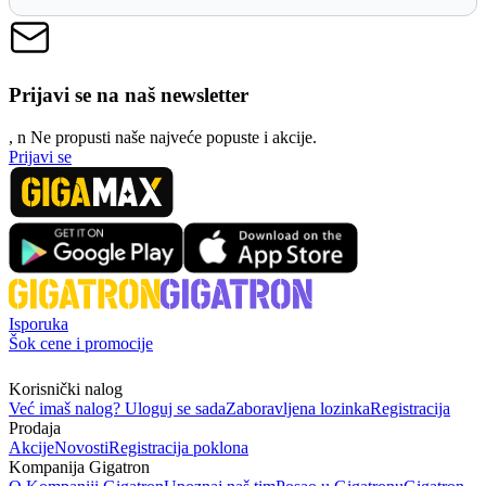
Prijavi se na naš newsletter
, n
N
e propusti naše najveće popuste i akcije.
Prijavi se
Isporuka
Šok cene i promocije
Korisnički nalog
Već imaš nalog? Uloguj se sada
Zaboravljena lozinka
Registracija
Prodaja
Akcije
Novosti
Registracija poklona
Kompanija Gigatron