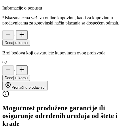
Informacije o popustu
*Iskazana cena važi za online kupovinu, kao i za kupovinu u
prodavnicama za gotovinski način plaćanja sa dospećem odmah.
1
Dodaj u korpu
Broj bodova koji ostvarujete kupovinom ovog proizvoda:
92
1
Dodaj u korpu
Pronađi u prodavnici
Mogućnost produžene garancije ili
osiguranje određenih uređaja od štete i
krađe