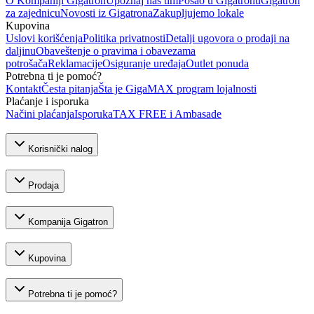
O Kompaniji Gigatron
Upoznaj naš tim
Posao u Gigatronu
Gigatron
za zajednicu
Novosti iz Gigatrona
Zakupljujemo lokale
Kupovina
Uslovi korišćenja
Politika privatnosti
Detalji ugovora o prodaji na
daljinu
Obaveštenje o pravima i obavezama
potrošača
Reklamacije
Osiguranje uređaja
Outlet ponuda
Potrebna ti je pomoć?
Kontakt
Česta pitanja
Šta je GigaMAX program lojalnosti
Plaćanje i isporuka
Načini plaćanja
Isporuka
TAX FREE i Ambasade
Korisnički nalog
Prodaja
Kompanija Gigatron
Kupovina
Potrebna ti je pomoć?