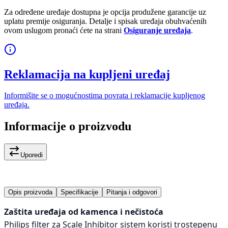
Za određene uređaje dostupna je opcija produžene garancije uz
uplatu premije osiguranja. Detalje i spisak uređaja obuhvaćenih
ovom uslugom pronaći ćete na strani
Osiguranje uređaja
.
Reklamacija na kupljeni uređaj
Informišite se o mogućnostima povrata i reklamacije kupljenog
uređaja.
Informacije o proizvodu
Uporedi
Opis proizvoda
Specifikacije
Pitanja i odgovori
Zaštita uređaja od kamenca i nečistoća
Philips filter za Scale Inhibitor sistem koristi trostepenu