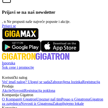
Prijavi se na naš newsletter
, n
N
e propusti naše najveće popuste i akcije.
Prijavi se
Isporuka
Šok cene i promocije
Korisnički nalog
Već imaš nalog? Uloguj se sada
Zaboravljena lozinka
Registracija
Prodaja
Akcije
Novosti
Registracija poklona
Kompanija Gigatron
O Kompaniji Gigatron
Upoznaj naš tim
Posao u Gigatronu
Gigatron
za zajednicu
Novosti iz Gigatrona
Zakupljujemo lokale
Kupovina