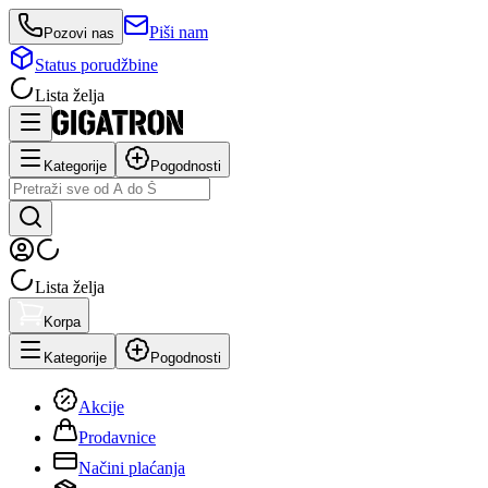
Piši nam
Pozovi nas
Status porudžbine
Lista želja
Kategorije
Pogodnosti
Lista želja
Korpa
Kategorije
Pogodnosti
Akcije
Prodavnice
Načini plaćanja