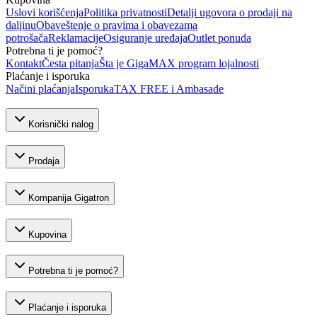
Uslovi korišćenja
Politika privatnosti
Detalji ugovora o prodaji na
daljinu
Obaveštenje o pravima i obavezama
potrošača
Reklamacije
Osiguranje uređaja
Outlet ponuda
Potrebna ti je pomoć?
Kontakt
Česta pitanja
Šta je GigaMAX program lojalnosti
Plaćanje i isporuka
Načini plaćanja
Isporuka
TAX FREE i Ambasade
Korisnički nalog
Prodaja
Kompanija Gigatron
Kupovina
Potrebna ti je pomoć?
Plaćanje i isporuka