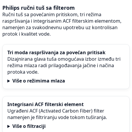
Philips ručni tuš sa filterom
Ručni tuš sa povećanim pritiskom, tri režima
raspršivanja i integrisanim ACF filterskim elementom,
namenjen za svakodnevnu upotrebu uz kontrolisan
protok i kvalitet vode.
Tri moda raspršivanja za povećan pritisak
Dizajnirana glava tuša omogućava izbor između tri
režima mlaza radi prilagođavanja jačine i načina
protoka vode.
Više o režimima mlaza
Integrisani ACF filterski element
Ugrađeni ACF (Activated Carbon Fiber) filter
namenjen je filtriranju vode tokom tuširanja.
Više o filtraciji