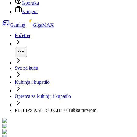
Isporuka
Karijera
Gaming
GigaMAX
Početna
Sve za kuću
Kuhinja i kupatilo
Oprema za kuhinju i kupatilo
PHILIPS ASH1516CH/10 Tuš sa filterom