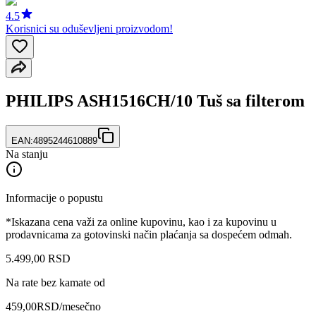
4.5
Korisnici su oduševljeni proizvodom!
PHILIPS ASH1516CH/10 Tuš sa filterom
EAN:
4895244610889
Na stanju
Informacije o popustu
*Iskazana cena važi za online kupovinu, kao i za kupovinu u
prodavnicama za gotovinski način plaćanja sa dospećem odmah.
5.499
,
00
RSD
Na rate bez kamate od
459,00
RSD
/mesečno