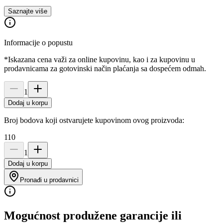
Saznajte više
Informacije o popustu
*Iskazana cena važi za online kupovinu, kao i za kupovinu u
prodavnicama za gotovinski način plaćanja sa dospećem odmah.
1
Dodaj u korpu
Broj bodova koji ostvarujete kupovinom ovog proizvoda:
110
1
Dodaj u korpu
Pronađi u prodavnici
Mogućnost produžene garancije ili