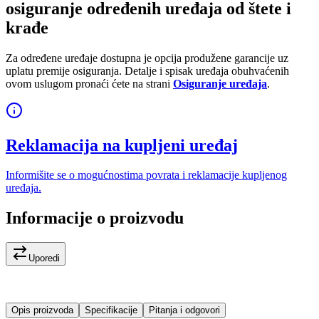
osiguranje određenih uređaja od štete i
krađe
Za određene uređaje dostupna je opcija produžene garancije uz
uplatu premije osiguranja. Detalje i spisak uređaja obuhvaćenih
ovom uslugom pronaći ćete na strani
Osiguranje uređaja
.
Reklamacija na kupljeni uređaj
Informišite se o mogućnostima povrata i reklamacije kupljenog
uređaja.
Informacije o proizvodu
Uporedi
Opis proizvoda
Specifikacije
Pitanja i odgovori