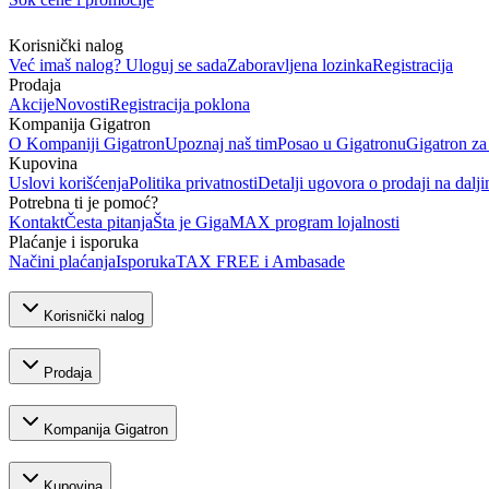
Korisnički nalog
Već imaš nalog? Uloguj se sada
Zaboravljena lozinka
Registracija
Prodaja
Akcije
Novosti
Registracija poklona
Kompanija Gigatron
O Kompaniji Gigatron
Upoznaj naš tim
Posao u Gigatronu
Gigatron za
Kupovina
Uslovi korišćenja
Politika privatnosti
Detalji ugovora o prodaji na dalji
Potrebna ti je pomoć?
Kontakt
Česta pitanja
Šta je GigaMAX program lojalnosti
Plaćanje i isporuka
Načini plaćanja
Isporuka
TAX FREE i Ambasade
Korisnički nalog
Prodaja
Kompanija Gigatron
Kupovina