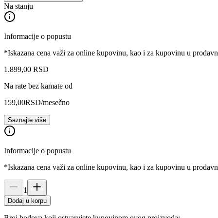
Na stanju
Informacije o popustu
*Iskazana cena važi za online kupovinu, kao i za kupovinu u prodav
1.899
,
00
RSD
Na rate bez kamate od
159,00
RSD
/mesečno
Saznajte više
Informacije o popustu
*Iskazana cena važi za online kupovinu, kao i za kupovinu u prodav
1
Dodaj u korpu
Broj bodova koji ostvarujete kupovinom ovog proizvoda: