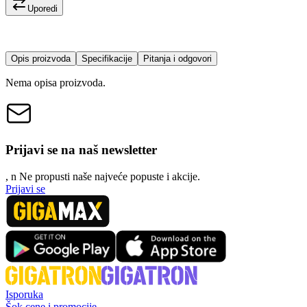
Uporedi
Opis proizvoda
Specifikacije
Pitanja i odgovori
Nema opisa proizvoda.
Prijavi se na naš newsletter
, n
N
e propusti naše najveće popuste i akcije.
Prijavi se
Isporuka
Šok cene i promocije