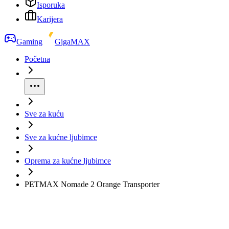
Isporuka
Karijera
Gaming
GigaMAX
Početna
Sve za kuću
Sve za kućne ljubimce
Oprema za kućne ljubimce
PETMAX Nomade 2 Orange Transporter