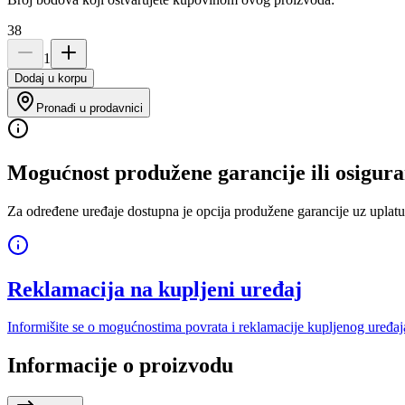
38
1
Dodaj u korpu
Pronađi u prodavnici
Mogućnost produžene garancije ili osigura
Za određene uređaje dostupna je opcija produžene garancije uz uplatu
Reklamacija na kupljeni uređaj
Informišite se o mogućnostima povrata i reklamacije kupljenog uređaj
Informacije o proizvodu