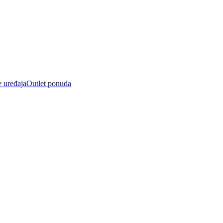
e uređaja
Outlet ponuda