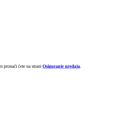
 pronaći ćete na strani
Osiguranje uređaja
.