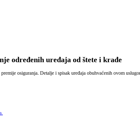
nje određenih uređaja od štete i krađe
 premije osiguranja. Detalje i spisak uređaja obuhvaćenih ovom uslugom
a.