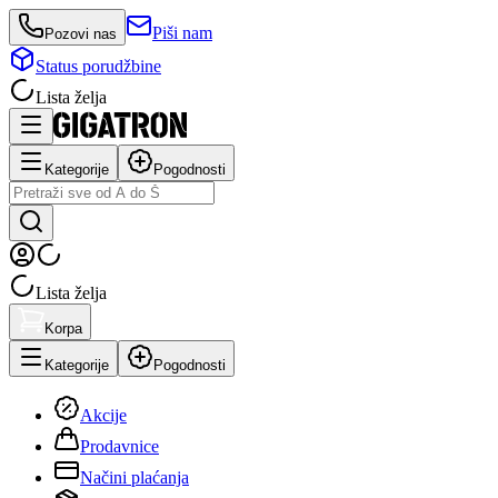
Piši nam
Pozovi nas
Status porudžbine
Lista želja
Kategorije
Pogodnosti
Lista želja
Korpa
Kategorije
Pogodnosti
Akcije
Prodavnice
Načini plaćanja