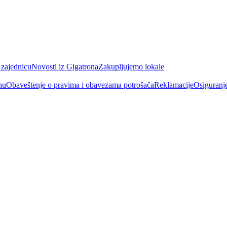
 zajednicu
Novosti iz Gigatrona
Zakupljujemo lokale
nu
Obaveštenje o pravima i obavezama potrošača
Reklamacije
Osiguranj