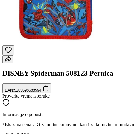
DISNEY Spiderman 508123 Pernica
EAN:
5205698588594
Proverite vreme isporuke
Informacije o popustu
*Iskazana cena važi za online kupovinu, kao i za kupovinu u prodav