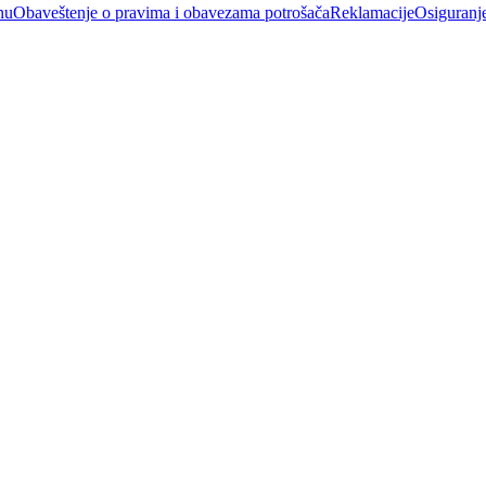
nu
Obaveštenje o pravima i obavezama potrošača
Reklamacije
Osiguranj