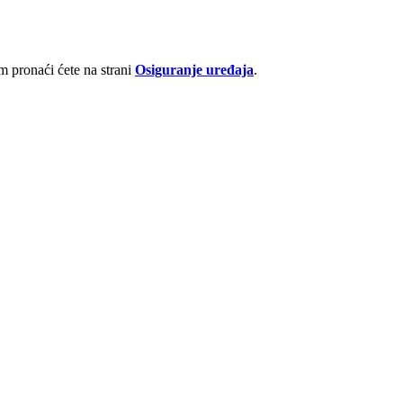
 pronaći ćete na strani
Osiguranje uređaja
.