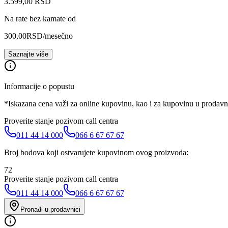
3.599
,
00
RSD
Na rate bez kamate od
300,00
RSD
/mesečno
Saznajte više
Informacije o popustu
*Iskazana cena važi za online kupovinu, kao i za kupovinu u prodav
Proverite stanje pozivom call centra
011 44 14 000
066 6 67 67 67
Broj bodova koji ostvarujete kupovinom ovog proizvoda:
72
Proverite stanje pozivom call centra
011 44 14 000
066 6 67 67 67
Pronađi u prodavnici