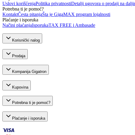
Uslovi korišćenja
Politika privatnosti
Detalji ugovora o prodaji na dalji
Potrebna ti je pomoć?
Kontakt
Česta pitanja
Šta je GigaMAX program lojalnosti
Plaćanje i isporuka
Načini plaćanja
Isporuka
TAX FREE i Ambasade
Korisnički nalog
Prodaja
Kompanija Gigatron
Kupovina
Potrebna ti je pomoć?
Plaćanje i isporuka