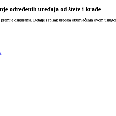
nje određenih uređaja od štete i krađe
 premije osiguranja. Detalje i spisak uređaja obuhvaćenih ovom uslugom
a.