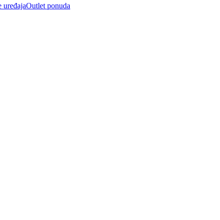
e uređaja
Outlet ponuda