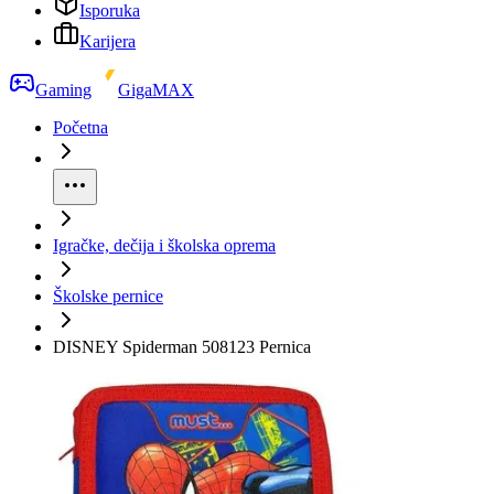
Isporuka
Karijera
Gaming
GigaMAX
Početna
Igračke, dečija i školska oprema
Školske pernice
DISNEY Spiderman 508123 Pernica