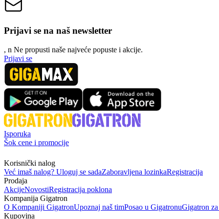
Prijavi se na naš newsletter
, n
N
e propusti naše najveće popuste i akcije.
Prijavi se
Isporuka
Šok cene i promocije
Korisnički nalog
Već imaš nalog? Uloguj se sada
Zaboravljena lozinka
Registracija
Prodaja
Akcije
Novosti
Registracija poklona
Kompanija Gigatron
O Kompaniji Gigatron
Upoznaj naš tim
Posao u Gigatronu
Gigatron za
Kupovina