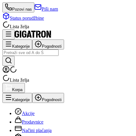
Piši nam
Pozovi nas
Status porudžbine
Lista želja
Kategorije
Pogodnosti
Lista želja
Korpa
Kategorije
Pogodnosti
Akcije
Prodavnice
Načini plaćanja