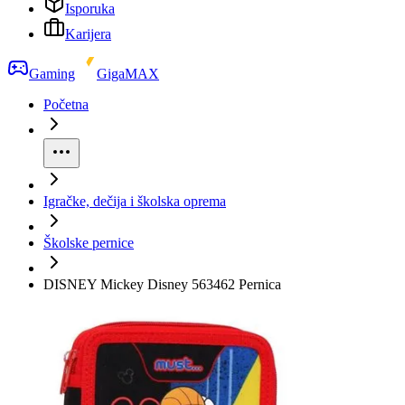
Isporuka
Karijera
Gaming
GigaMAX
Početna
Igračke, dečija i školska oprema
Školske pernice
DISNEY Mickey Disney 563462 Pernica