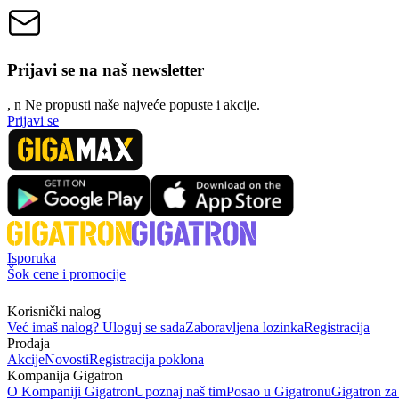
Prijavi se na naš newsletter
, n
N
e propusti naše najveće popuste i akcije.
Prijavi se
Isporuka
Šok cene i promocije
Korisnički nalog
Već imaš nalog? Uloguj se sada
Zaboravljena lozinka
Registracija
Prodaja
Akcije
Novosti
Registracija poklona
Kompanija Gigatron
O Kompaniji Gigatron
Upoznaj naš tim
Posao u Gigatronu
Gigatron za