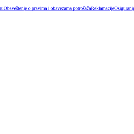
nu
Obaveštenje o pravima i obavezama potrošača
Reklamacije
Osiguranj