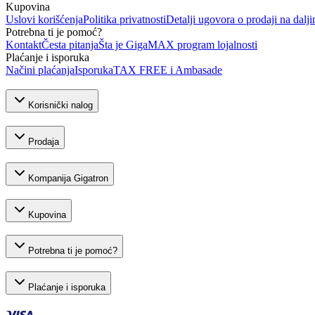
Kupovina
Uslovi korišćenja
Politika privatnosti
Detalji ugovora o prodaji na dalji
Potrebna ti je pomoć?
Kontakt
Česta pitanja
Šta je GigaMAX program lojalnosti
Plaćanje i isporuka
Načini plaćanja
Isporuka
TAX FREE i Ambasade
Korisnički nalog
Prodaja
Kompanija Gigatron
Kupovina
Potrebna ti je pomoć?
Plaćanje i isporuka