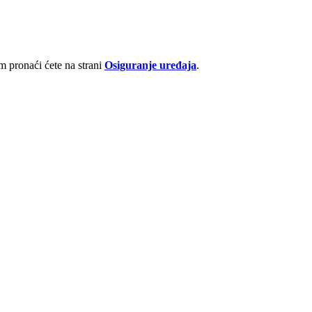
 pronaći ćete na strani
Osiguranje uređaja
.