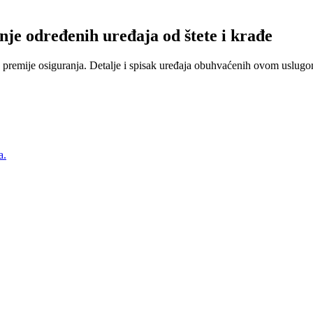
nje određenih uređaja od štete i krađe
 premije osiguranja. Detalje i spisak uređaja obuhvaćenih ovom uslugom
a.