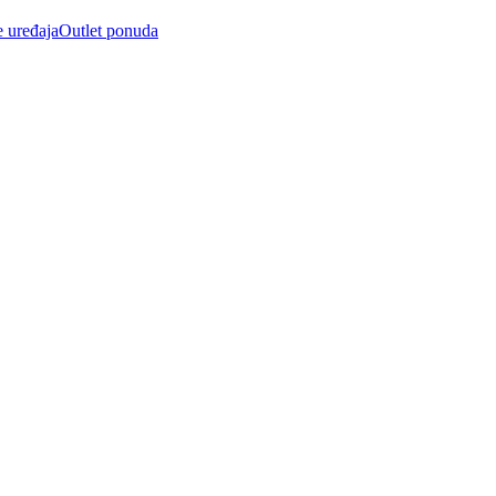
e uređaja
Outlet ponuda