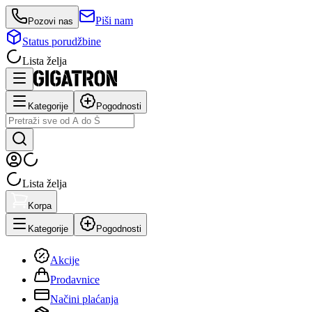
Piši nam
Pozovi nas
Status porudžbine
Lista želja
Kategorije
Pogodnosti
Lista želja
Korpa
Kategorije
Pogodnosti
Akcije
Prodavnice
Načini plaćanja