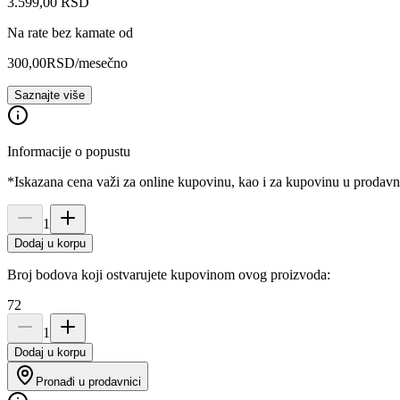
3.599
,
00
RSD
Na rate bez kamate od
300,00
RSD
/mesečno
Saznajte više
Informacije o popustu
*Iskazana cena važi za online kupovinu, kao i za kupovinu u prodav
1
Dodaj u korpu
Broj bodova koji ostvarujete kupovinom ovog proizvoda:
72
1
Dodaj u korpu
Pronađi u prodavnici