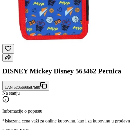
DISNEY Mickey Disney 563462 Pernica
EAN:
5205698587580
Na stanju
Informacije o popustu
*Iskazana cena važi za online kupovinu, kao i za kupovinu u prodav