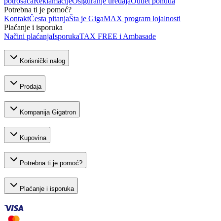
potrošača
Reklamacije
Osiguranje uređaja
Outlet ponuda
Potrebna ti je pomoć?
Kontakt
Česta pitanja
Šta je GigaMAX program lojalnosti
Plaćanje i isporuka
Načini plaćanja
Isporuka
TAX FREE i Ambasade
Korisnički nalog
Prodaja
Kompanija Gigatron
Kupovina
Potrebna ti je pomoć?
Plaćanje i isporuka