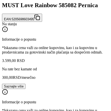
MUST Love Rainbow 585082 Pernica
EAN:
5205698603495
Na stanju
Informacije o popustu
*Iskazana cena važi za online kupovinu, kao i za kupovinu u
prodavnicama za gotovinski način plaćanja sa dospećem odmah.
3.599
,
00
RSD
Na rate bez kamate od
300,00
RSD
/mesečno
Saznajte više
Informacije o popustu
*Iskazana cena važi za online kupovinu, kao i za kupovinu u