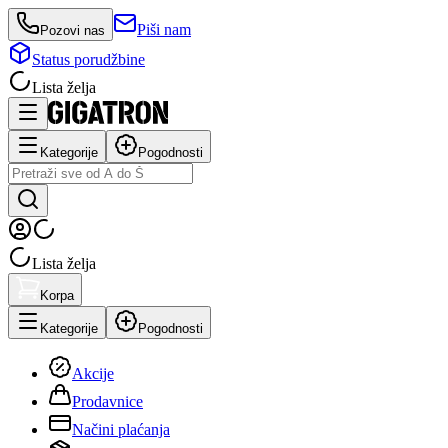
Piši nam
Pozovi nas
Status porudžbine
Lista želja
Kategorije
Pogodnosti
Lista želja
Korpa
Kategorije
Pogodnosti
Akcije
Prodavnice
Načini plaćanja