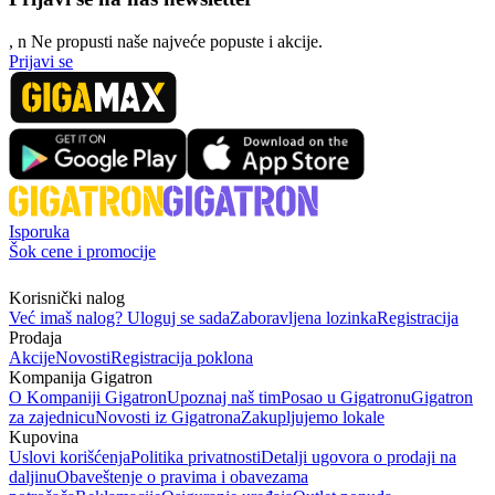
, n
N
e propusti naše najveće popuste i akcije.
Prijavi se
Isporuka
Šok cene i promocije
Korisnički nalog
Već imaš nalog? Uloguj se sada
Zaboravljena lozinka
Registracija
Prodaja
Akcije
Novosti
Registracija poklona
Kompanija Gigatron
O Kompaniji Gigatron
Upoznaj naš tim
Posao u Gigatronu
Gigatron
za zajednicu
Novosti iz Gigatrona
Zakupljujemo lokale
Kupovina
Uslovi korišćenja
Politika privatnosti
Detalji ugovora o prodaji na
daljinu
Obaveštenje o pravima i obavezama