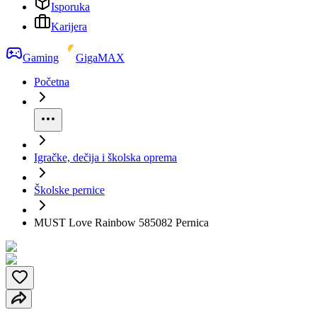
Isporuka
Karijera
Gaming
GigaMAX
Početna
Igračke, dečija i školska oprema
Školske pernice
MUST Love Rainbow 585082 Pernica