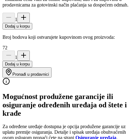
prodavnicama za gotovinski način plaćanja sa dospećem odmah.
1
Dodaj u korpu
Broj bodova koji ostvarujete kupovinom ovog proizvoda:
72
1
Dodaj u korpu
Pronađi u prodavnici
Mogućnost produžene garancije ili
osiguranje određenih uređaja od štete i
krađe
Za određene uređaje dostupna je opcija produžene garancije uz
uplatu premije osiguranja. Detalje i spisak uređaja obuhvaćenih
ovom uslugom pronaći ćete na strani
Osiguranje uređaja
.