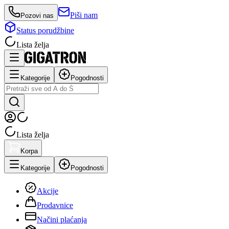
Piši nam
Pozovi nas
Status porudžbine
Lista želja
Kategorije
Pogodnosti
Lista želja
Korpa
Kategorije
Pogodnosti
Akcije
Prodavnice
Načini plaćanja