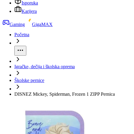
Isporuka
Karijera
Gaming
GigaMAX
Početna
Igračke, dečija i školska oprema
Školske pernice
DISNEZ Mickey, Spiderman, Frozen 1 ZIPP Pernica