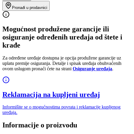
Pronađi u prodavnici
Mogućnost produžene garancije ili
osiguranje određenih uređaja od štete i
krađe
Za određene uređaje dostupna je opcija produžene garancije uz
uplatu premije osiguranja. Detalje i spisak uređaja obuhvaćenih
ovom uslugom pronaći ćete na strani
Osiguranje uređaja
.
Reklamacija na kupljeni uređaj
Informišite se o mogućnostima povrata i reklamacije kupljenog
uređaja.
Informacije o proizvodu