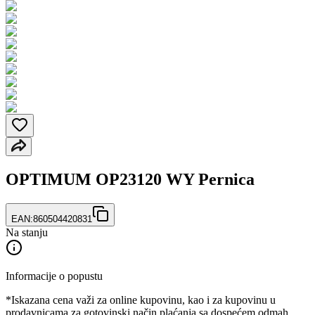
OPTIMUM OP23120 WY Pernica
EAN:
860504420831
Na stanju
Informacije o popustu
*Iskazana cena važi za online kupovinu, kao i za kupovinu u
prodavnicama za gotovinski način plaćanja sa dospećem odmah.