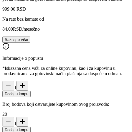
999
,
00
RSD
Na rate bez kamate od
84,00
RSD
/mesečno
Saznajte više
Informacije o popustu
*Iskazana cena važi za online kupovinu, kao i za kupovinu u
prodavnicama za gotovinski način plaćanja sa dospećem odmah.
1
Dodaj u korpu
Broj bodova koji ostvarujete kupovinom ovog proizvoda:
20
1
Dodaj u korpu