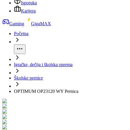
Isporuka
Karijera
Gaming
GigaMAX
Početna
Igračke, dečija i školska oprema
Školske pernice
OPTIMUM OP23120 WY Pernica