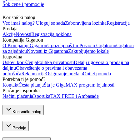
Šok cene i promocije
Korisnički nalog
Već imaš nalog? Uloguj se sada
Zaboravljena lozinka
Registracija
Prodaja
Akcije
Novosti
Registracija poklona
Kompanija Gigatron
O Kompaniji Gigatron
Upoznaj naš tim
Posao u Gigatronu
Gigatron
za zajednicu
Novosti iz Gigatrona
Zakupljujemo lokale
Kupovina
Uslovi korišćenja
Politika privatnosti
Detalji ugovora o prodaji na
daljinu
Obaveštenje o pravima i obavezama
potrošača
Reklamacije
Osiguranje uređaja
Outlet ponuda
Potrebna ti je pomoć?
Kontakt
Česta pitanja
Šta je GigaMAX program lojalnosti
Plaćanje i isporuka
Načini plaćanja
Isporuka
TAX FREE i Ambasade
Korisnički nalog
Prodaja