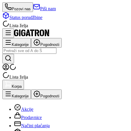
Piši nam
Pozovi nas
Status porudžbine
Lista želja
Kategorije
Pogodnosti
Lista želja
Korpa
Kategorije
Pogodnosti
Akcije
Prodavnice
Načini plaćanja