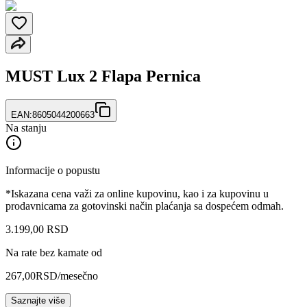
MUST Lux 2 Flapa Pernica
EAN:
8605044200663
Na stanju
Informacije o popustu
*Iskazana cena važi za online kupovinu, kao i za kupovinu u
prodavnicama za gotovinski način plaćanja sa dospećem odmah.
3.199
,
00
RSD
Na rate bez kamate od
267,00
RSD
/mesečno
Saznajte više