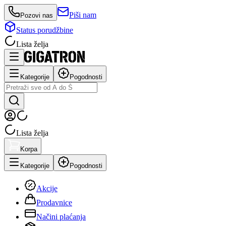
Piši nam
Pozovi nas
Status porudžbine
Lista želja
Kategorije
Pogodnosti
Lista želja
Korpa
Kategorije
Pogodnosti
Akcije
Prodavnice
Načini plaćanja