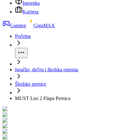
Isporuka
Karijera
Gaming
GigaMAX
Početna
Igračke, dečija i školska oprema
Školske pernice
MUST Lux 2 Flapa Pernica