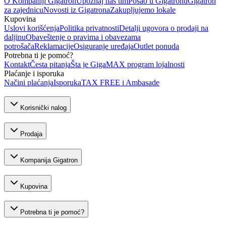
O Kompaniji Gigatron
Upoznaj naš tim
Posao u Gigatronu
Gigatron
za zajednicu
Novosti iz Gigatrona
Zakupljujemo lokale
Kupovina
Uslovi korišćenja
Politika privatnosti
Detalji ugovora o prodaji na
daljinu
Obaveštenje o pravima i obavezama
potrošača
Reklamacije
Osiguranje uređaja
Outlet ponuda
Potrebna ti je pomoć?
Kontakt
Česta pitanja
Šta je GigaMAX program lojalnosti
Plaćanje i isporuka
Načini plaćanja
Isporuka
TAX FREE i Ambasade
Korisnički nalog
Prodaja
Kompanija Gigatron
Kupovina
Potrebna ti je pomoć?