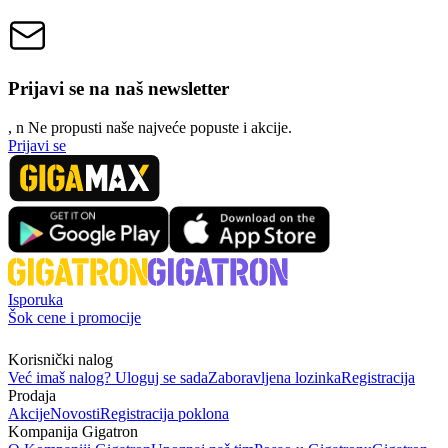
Prijavi se na naš newsletter
, n
N
e propusti naše najveće popuste i akcije.
Prijavi se
Isporuka
Šok cene i promocije
Korisnički nalog
Već imaš nalog? Uloguj se sada
Zaboravljena lozinka
Registracija
Prodaja
Akcije
Novosti
Registracija poklona
Kompanija Gigatron