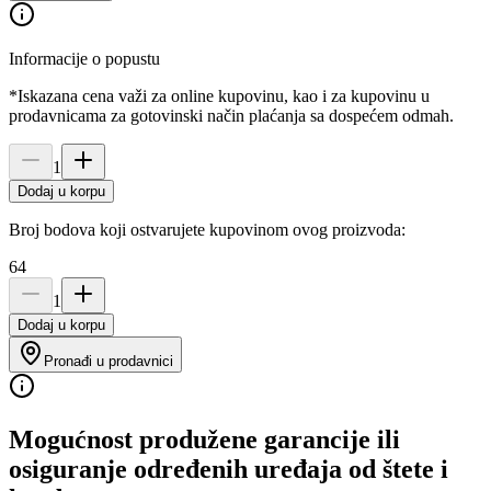
Informacije o popustu
*Iskazana cena važi za online kupovinu, kao i za kupovinu u
prodavnicama za gotovinski način plaćanja sa dospećem odmah.
1
Dodaj u korpu
Broj bodova koji ostvarujete kupovinom ovog proizvoda:
64
1
Dodaj u korpu
Pronađi u prodavnici
Mogućnost produžene garancije ili
osiguranje određenih uređaja od štete i