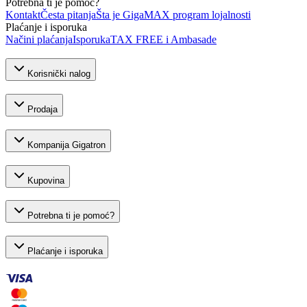
Potrebna ti je pomoć?
Kontakt
Česta pitanja
Šta je GigaMAX program lojalnosti
Plaćanje i isporuka
Načini plaćanja
Isporuka
TAX FREE i Ambasade
Korisnički nalog
Prodaja
Kompanija Gigatron
Kupovina
Potrebna ti je pomoć?
Plaćanje i isporuka