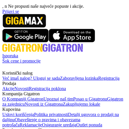
, n
N
e propusti naše najveće popuste i akcije.
Prijavi se
Isporuka
Šok cene i promocije
Korisnički nalog
Već imaš nalog? Uloguj se sada
Zaboravljena lozinka
Registracija
Prodaja
Akcije
Novosti
Registracija poklona
Kompanija Gigatron
O Kompaniji Gigatron
Upoznaj naš tim
Posao u Gigatronu
Gigatron
za zajednicu
Novosti iz Gigatrona
Zakupljujemo lokale
Kupovina
Uslovi korišćenja
Politika privatnosti
Detalji ugovora o prodaji na
daljinu
Obaveštenje o pravima i obavezama
potrošača
Reklamacije
Osiguranje uređaja
Outlet ponuda