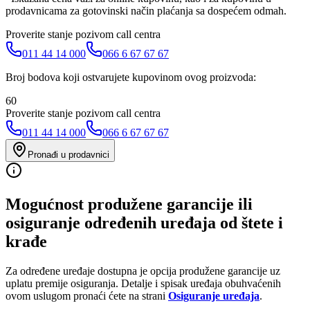
prodavnicama za gotovinski način plaćanja sa dospećem odmah.
Proverite stanje pozivom call centra
011 44 14 000
066 6 67 67 67
Broj bodova koji ostvarujete kupovinom ovog proizvoda:
60
Proverite stanje pozivom call centra
011 44 14 000
066 6 67 67 67
Pronađi u prodavnici
Mogućnost produžene garancije ili
osiguranje određenih uređaja od štete i
krađe
Za određene uređaje dostupna je opcija produžene garancije uz
uplatu premije osiguranja. Detalje i spisak uređaja obuhvaćenih
ovom uslugom pronaći ćete na strani
Osiguranje uređaja
.