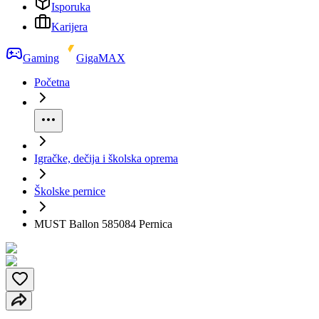
Isporuka
Karijera
Gaming
GigaMAX
Početna
Igračke, dečija i školska oprema
Školske pernice
MUST Ballon 585084 Pernica