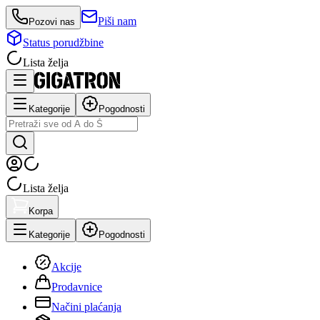
Piši nam
Pozovi nas
Status porudžbine
Lista želja
Kategorije
Pogodnosti
Lista želja
Korpa
Kategorije
Pogodnosti
Akcije
Prodavnice
Načini plaćanja