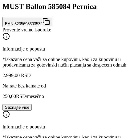
MUST Ballon 585084 Pernica
EAN:
5205698603532
Proverite vreme isporuke
Informacije o popustu
*Iskazana cena važi za online kupovinu, kao i za kupovinu u
prodavnicama za gotovinski način plaćanja sa dospećem odmah.
2.999
,
00
RSD
Na rate bez kamate od
250,00
RSD
/mesečno
Saznajte više
Informacije o popustu
*Iskazana cena važi za online kupovinu, kao i za kupovinu u