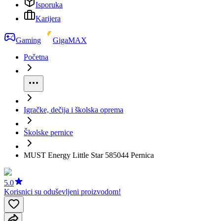
Isporuka
Karijera
Gaming
GigaMAX
Početna
Igračke, dečija i školska oprema
Školske pernice
MUST Energy Little Star 585044 Pernica
5.0
Korisnici su oduševljeni proizvodom!