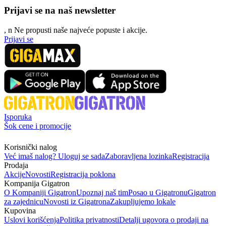
Prijavi se na naš newsletter
, n
N
e propusti naše najveće popuste i akcije.
Prijavi se
Isporuka
Šok cene i promocije
Korisnički nalog
Već imaš nalog? Uloguj se sada
Zaboravljena lozinka
Registracija
Prodaja
Akcije
Novosti
Registracija poklona
Kompanija Gigatron
O Kompaniji Gigatron
Upoznaj naš tim
Posao u Gigatronu
Gigatron
za zajednicu
Novosti iz Gigatrona
Zakupljujemo lokale
Kupovina
Uslovi korišćenja
Politika privatnosti
Detalji ugovora o prodaji na