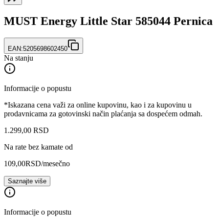
MUST Energy Little Star 585044 Pernica
EAN:
5205698602450
Na stanju
Informacije o popustu
*Iskazana cena važi za online kupovinu, kao i za kupovinu u
prodavnicama za gotovinski način plaćanja sa dospećem odmah.
1.299
,
00
RSD
Na rate bez kamate od
109,00
RSD
/mesečno
Saznajte više
Informacije o popustu