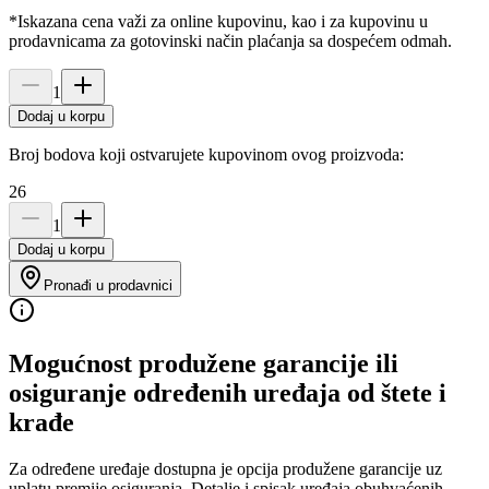
*Iskazana cena važi za online kupovinu, kao i za kupovinu u
prodavnicama za gotovinski način plaćanja sa dospećem odmah.
1
Dodaj u korpu
Broj bodova koji ostvarujete kupovinom ovog proizvoda:
26
1
Dodaj u korpu
Pronađi u prodavnici
Mogućnost produžene garancije ili
osiguranje određenih uređaja od štete i
krađe
Za određene uređaje dostupna je opcija produžene garancije uz
uplatu premije osiguranja. Detalje i spisak uređaja obuhvaćenih