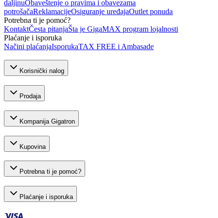
daljinu
Obaveštenje o pravima i obavezama
potrošača
Reklamacije
Osiguranje uređaja
Outlet ponuda
Potrebna ti je pomoć?
Kontakt
Česta pitanja
Šta je GigaMAX program lojalnosti
Plaćanje i isporuka
Načini plaćanja
Isporuka
TAX FREE i Ambasade
Korisnički nalog
Prodaja
Kompanija Gigatron
Kupovina
Potrebna ti je pomoć?
Plaćanje i isporuka