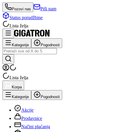
Piši nam
Pozovi nas
Status porudžbine
Lista želja
Kategorije
Pogodnosti
Lista želja
Korpa
Kategorije
Pogodnosti
Akcije
Prodavnice
Načini plaćanja