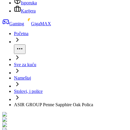
Isporuka
Karijera
Gaming
GigaMAX
Početna
Sve za kuću
Nameštaj
Stolovi, i police
ASIR GROUP Penne Sapphire Oak Polica