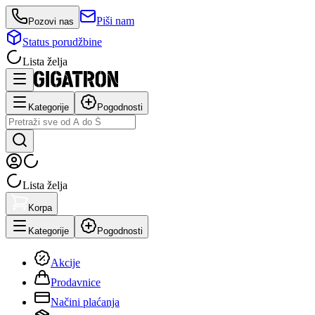
Piši nam
Pozovi nas
Status porudžbine
Lista želja
Kategorije
Pogodnosti
Lista želja
Korpa
Kategorije
Pogodnosti
Akcije
Prodavnice
Načini plaćanja