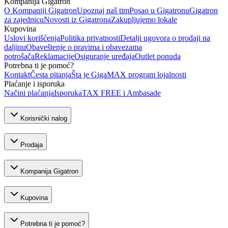
Kompanija Gigatron
O Kompaniji Gigatron
Upoznaj naš tim
Posao u Gigatronu
Gigatron
za zajednicu
Novosti iz Gigatrona
Zakupljujemo lokale
Kupovina
Uslovi korišćenja
Politika privatnosti
Detalji ugovora o prodaji na
daljinu
Obaveštenje o pravima i obavezama
potrošača
Reklamacije
Osiguranje uređaja
Outlet ponuda
Potrebna ti je pomoć?
Kontakt
Česta pitanja
Šta je GigaMAX program lojalnosti
Plaćanje i isporuka
Načini plaćanja
Isporuka
TAX FREE i Ambasade
Korisnički nalog
Prodaja
Kompanija Gigatron
Kupovina
Potrebna ti je pomoć?