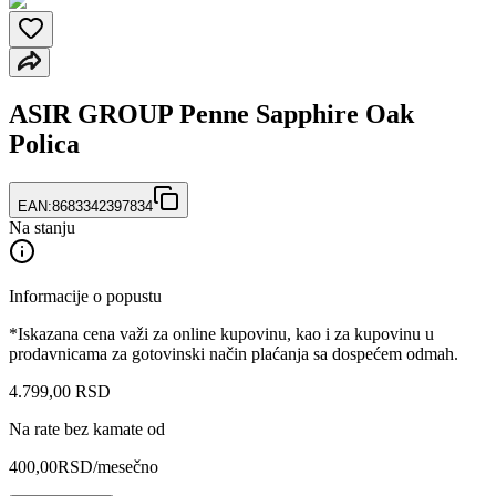
ASIR GROUP Penne Sapphire Oak
Polica
EAN:
8683342397834
Na stanju
Informacije o popustu
*Iskazana cena važi za online kupovinu, kao i za kupovinu u
prodavnicama za gotovinski način plaćanja sa dospećem odmah.
4.799
,
00
RSD
Na rate bez kamate od
400,00
RSD
/mesečno