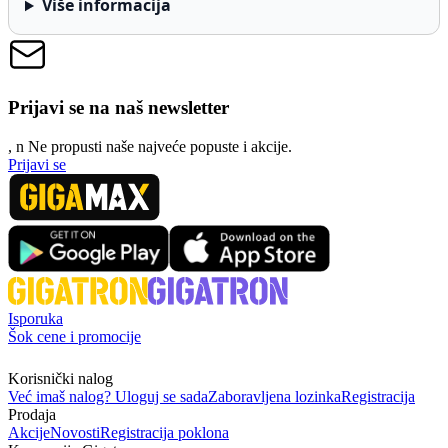
Više informacija
Prijavi se na naš newsletter
, n
N
e propusti naše najveće popuste i akcije.
Prijavi se
Isporuka
Šok cene i promocije
Korisnički nalog
Već imaš nalog? Uloguj se sada
Zaboravljena lozinka
Registracija
Prodaja
Akcije
Novosti
Registracija poklona