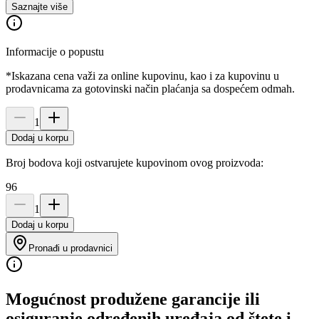
Saznajte više
Informacije o popustu
*Iskazana cena važi za online kupovinu, kao i za kupovinu u
prodavnicama za gotovinski način plaćanja sa dospećem odmah.
1
Dodaj u korpu
Broj bodova koji ostvarujete kupovinom ovog proizvoda:
96
1
Dodaj u korpu
Pronađi u prodavnici
Mogućnost produžene garancije ili
osiguranje određenih uređaja od štete i