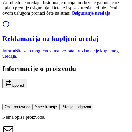
Za određene uređaje dostupna je opcija produžene garancije uz
uplatu premije osiguranja. Detalje i spisak uređaja obuhvaćenih
ovom uslugom pronaći ćete na strani
Osiguranje uređaja
.
Reklamacija na kupljeni uređaj
Informišite se o mogućnostima povrata i reklamacije kupljenog
uređaja.
Informacije o proizvodu
Uporedi
Opis proizvoda
Specifikacije
Pitanja i odgovori
Nema opisa proizvoda.