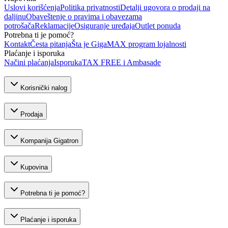
Uslovi korišćenja
Politika privatnosti
Detalji ugovora o prodaji na
daljinu
Obaveštenje o pravima i obavezama
potrošača
Reklamacije
Osiguranje uređaja
Outlet ponuda
Potrebna ti je pomoć?
Kontakt
Česta pitanja
Šta je GigaMAX program lojalnosti
Plaćanje i isporuka
Načini plaćanja
Isporuka
TAX FREE i Ambasade
Korisnički nalog
Prodaja
Kompanija Gigatron
Kupovina
Potrebna ti je pomoć?
Plaćanje i isporuka