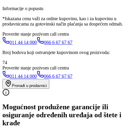
Informacije o popustu
*Iskazana cena važi za online kupovinu, kao i za kupovinu u
prodavnicama za gotovinski način plaćanja sa dospećem odmah.
Proverite stanje pozivom call centra
011 44 14 000
066 6 67 67 67
Broj bodova koji ostvarujete kupovinom ovog proizvoda:
74
Proverite stanje pozivom call centra
011 44 14 000
066 6 67 67 67
Pronađi u prodavnici
Mogućnost produžene garancije ili
osiguranje određenih uređaja od štete i
krađe