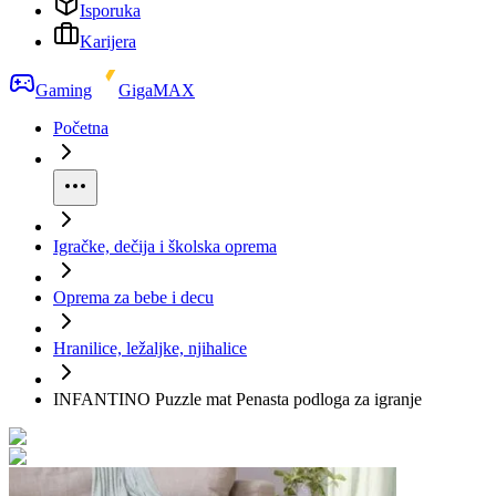
Isporuka
Karijera
Gaming
GigaMAX
Početna
Igračke, dečija i školska oprema
Oprema za bebe i decu
Hranilice, ležaljke, njihalice
INFANTINO Puzzle mat Penasta podloga za igranje