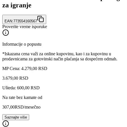
za igranje
EAN:
773554160567
Proverite vreme isporuke
Informacije o popustu
*Iskazana cena važi za online kupovinu, kao i za kupovinu u
prodavnicama za gotovinski način plaćanja sa dospećem odmah.
MP Cena: 4.279,00 RSD
3.679
,
00
RSD
Ušteda: 600,00 RSD
Na rate bez kamate od
307,00
RSD
/mesečno
Saznajte više