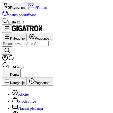
Piši nam
Pozovi nas
Status porudžbine
Lista želja
Kategorije
Pogodnosti
Lista želja
Korpa
Kategorije
Pogodnosti
Akcije
Prodavnice
Načini plaćanja