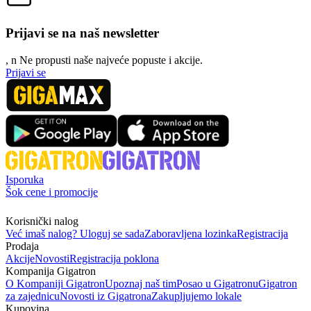
Prijavi se na naš newsletter
, n
N
e propusti naše najveće popuste i akcije.
Prijavi se
Isporuka
Šok cene i promocije
Korisnički nalog
Već imaš nalog? Uloguj se sada
Zaboravljena lozinka
Registracija
Prodaja
Akcije
Novosti
Registracija poklona
Kompanija Gigatron
O Kompaniji Gigatron
Upoznaj naš tim
Posao u Gigatronu
Gigatron
za zajednicu
Novosti iz Gigatrona
Zakupljujemo lokale
Kupovina