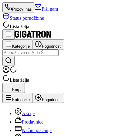
Piši nam
Pozovi nas
Status porudžbine
Lista želja
Kategorije
Pogodnosti
Lista želja
Korpa
Kategorije
Pogodnosti
Akcije
Prodavnice
Načini plaćanja