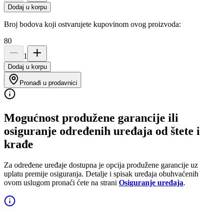
Dodaj u korpu
Broj bodova koji ostvarujete kupovinom ovog proizvoda:
80
1
Dodaj u korpu
Pronađi u prodavnici
Mogućnost produžene garancije ili
osiguranje određenih uređaja od štete i
krađe
Za određene uređaje dostupna je opcija produžene garancije uz
uplatu premije osiguranja. Detalje i spisak uređaja obuhvaćenih
ovom uslugom pronaći ćete na strani
Osiguranje uređaja
.