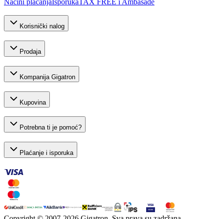
Načini plaćanja
Isporuka
TAX FREE i Ambasade
Korisnički nalog
Prodaja
Kompanija Gigatron
Kupovina
Potrebna ti je pomoć?
Plaćanje i isporuka
Copyright © 2007-
2026
Gigatron. Sva prava su zadržana.