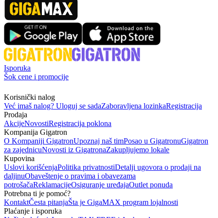
Isporuka
Šok cene i promocije
Korisnički nalog
Već imaš nalog? Uloguj se sada
Zaboravljena lozinka
Registracija
Prodaja
Akcije
Novosti
Registracija poklona
Kompanija Gigatron
O Kompaniji Gigatron
Upoznaj naš tim
Posao u Gigatronu
Gigatron
za zajednicu
Novosti iz Gigatrona
Zakupljujemo lokale
Kupovina
Uslovi korišćenja
Politika privatnosti
Detalji ugovora o prodaji na
daljinu
Obaveštenje o pravima i obavezama
potrošača
Reklamacije
Osiguranje uređaja
Outlet ponuda
Potrebna ti je pomoć?
Kontakt
Česta pitanja
Šta je GigaMAX program lojalnosti
Plaćanje i isporuka