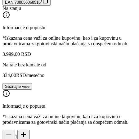
EAN:
708056068516
Na stanju
Informacije o popustu
*Iskazana cena važi za online kupovinu, kao i za kupovinu u
prodavnicama za gotovinski način plaćanja sa dospećem odmah.
3.999
,
00
RSD
Na rate bez kamate od
334,00
RSD
/mesečno
Saznajte više
Informacije o popustu
*Iskazana cena važi za online kupovinu, kao i za kupovinu u
prodavnicama za gotovinski način plaćanja sa dospećem odmah.
1