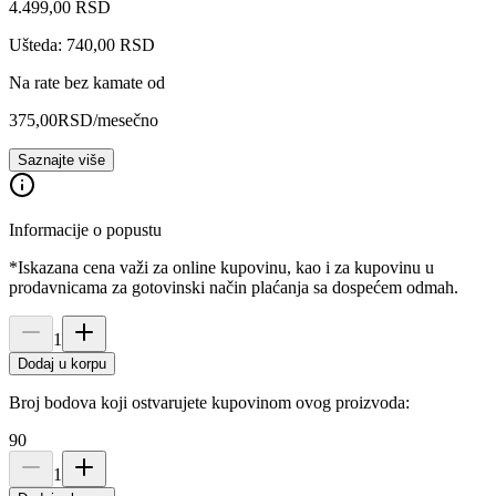
4.499
,
00
RSD
Ušteda: 740,00 RSD
Na rate bez kamate od
375,00
RSD
/mesečno
Saznajte više
Informacije o popustu
*Iskazana cena važi za online kupovinu, kao i za kupovinu u
prodavnicama za gotovinski način plaćanja sa dospećem odmah.
1
Dodaj u korpu
Broj bodova koji ostvarujete kupovinom ovog proizvoda:
90
1