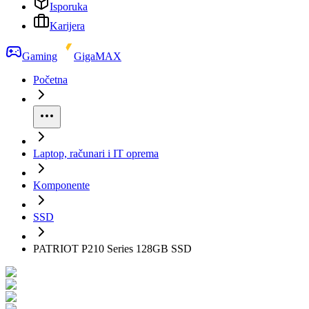
Isporuka
Karijera
Gaming
GigaMAX
Početna
Laptop, računari i IT oprema
Komponente
SSD
PATRIOT P210 Series 128GB SSD