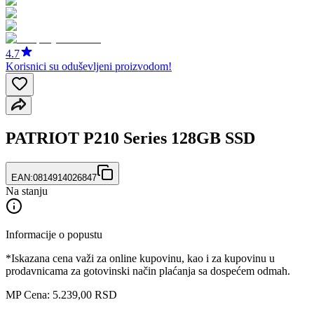
4.7
Korisnici su oduševljeni proizvodom!
PATRIOT P210 Series 128GB SSD
EAN:
0814914026847
Na stanju
Informacije o popustu
*Iskazana cena važi za online kupovinu, kao i za kupovinu u
prodavnicama za gotovinski način plaćanja sa dospećem odmah.
MP Cena: 5.239,00 RSD