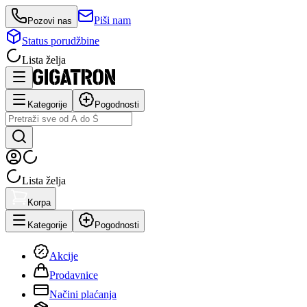
Piši nam
Pozovi nas
Status porudžbine
Lista želja
Kategorije
Pogodnosti
Lista želja
Korpa
Kategorije
Pogodnosti
Akcije
Prodavnice
Načini plaćanja