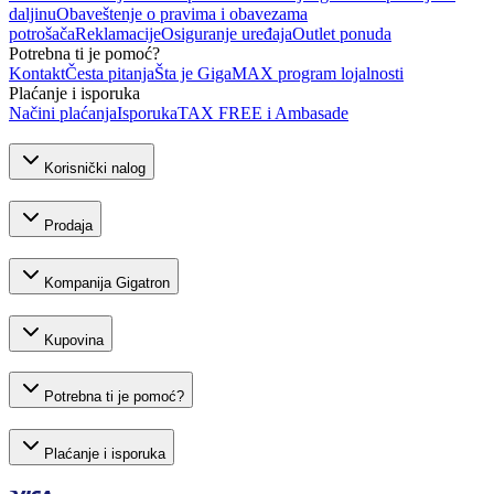
daljinu
Obaveštenje o pravima i obavezama
potrošača
Reklamacije
Osiguranje uređaja
Outlet ponuda
Potrebna ti je pomoć?
Kontakt
Česta pitanja
Šta je GigaMAX program lojalnosti
Plaćanje i isporuka
Načini plaćanja
Isporuka
TAX FREE i Ambasade
Korisnički nalog
Prodaja
Kompanija Gigatron
Kupovina
Potrebna ti je pomoć?
Plaćanje i isporuka