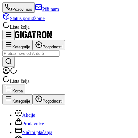
Piši nam
Pozovi nas
Status porudžbine
Lista želja
Kategorije
Pogodnosti
Lista želja
Korpa
Kategorije
Pogodnosti
Akcije
Prodavnice
Načini plaćanja