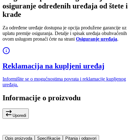
osiguranje određenih uređaja od štete i
krađe
Za određene uređaje dostupna je opcija produžene garancije uz
uplatu premije osiguranja. Detalje i spisak uređaja obuhvaćenih
ovom uslugom pronaći ćete na strani
Osiguranje uređaja
.
Reklamacija na kupljeni uređaj
Informišite se o mogućnostima povrata i reklamacije kupljenog
uređaja.
Informacije o proizvodu
Uporedi
Opis proizvoda
Specifikacije
Pitanja i odgovori