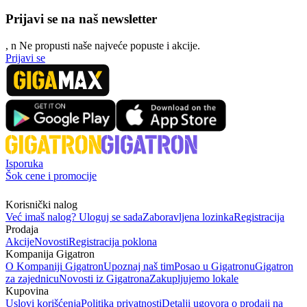
Prijavi se na naš newsletter
, n
N
e propusti naše najveće popuste i akcije.
Prijavi se
Isporuka
Šok cene i promocije
Korisnički nalog
Već imaš nalog? Uloguj se sada
Zaboravljena lozinka
Registracija
Prodaja
Akcije
Novosti
Registracija poklona
Kompanija Gigatron
O Kompaniji Gigatron
Upoznaj naš tim
Posao u Gigatronu
Gigatron
za zajednicu
Novosti iz Gigatrona
Zakupljujemo lokale
Kupovina
Uslovi korišćenja
Politika privatnosti
Detalji ugovora o prodaji na