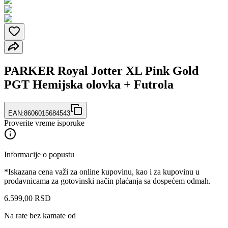
PARKER Royal Jotter XL Pink Gold
PGT Hemijska olovka + Futrola
EAN:
8606015684543
Proverite vreme isporuke
Informacije o popustu
*Iskazana cena važi za online kupovinu, kao i za kupovinu u
prodavnicama za gotovinski način plaćanja sa dospećem odmah.
6.599
,
00
RSD
Na rate bez kamate od