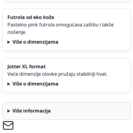
Futrola od eko kože
Pastelno pink futrola omogućava zaštitu i lakše
nošenje.
Više o dimenzijama
Jotter XL format
Veće dimenzije olovke pružaju stabilniji hvat.
Više o dimenzijama
Više informacija