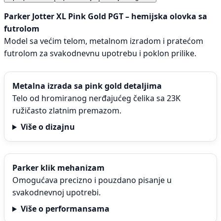
Parker Jotter XL Pink Gold PGT – hemijska olovka sa
futrolom
Model sa većim telom, metalnom izradom i pratećom
futrolom za svakodnevnu upotrebu i poklon prilike.
Metalna izrada sa pink gold detaljima
Telo od hromiranog nerđajućeg čelika sa 23K
ružičasto zlatnim premazom.
Više o dizajnu
Parker klik mehanizam
Omogućava precizno i pouzdano pisanje u
svakodnevnoj upotrebi.
Više o performansama