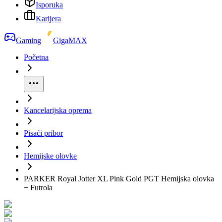
Isporuka
Karijera
Gaming
GigaMAX
Početna
Kancelarijska oprema
Pisaći pribor
Hemijske olovke
PARKER Royal Jotter XL Pink Gold PGT Hemijska olovka
+ Futrola