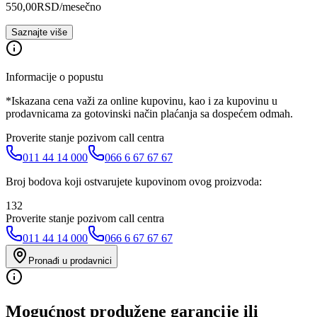
550,00
RSD
/mesečno
Saznajte više
Informacije o popustu
*Iskazana cena važi za online kupovinu, kao i za kupovinu u
prodavnicama za gotovinski način plaćanja sa dospećem odmah.
Proverite stanje pozivom call centra
011 44 14 000
066 6 67 67 67
Broj bodova koji ostvarujete kupovinom ovog proizvoda:
132
Proverite stanje pozivom call centra
011 44 14 000
066 6 67 67 67
Pronađi u prodavnici
Mogućnost produžene garancije ili