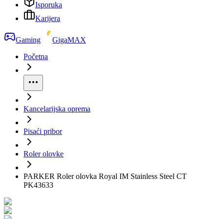
Isporuka
Karijera
Gaming
GigaMAX
Početna
Kancelarijska oprema
Pisaći pribor
Roler olovke
PARKER Roler olovka Royal IM Stainless Steel CT
PK43633