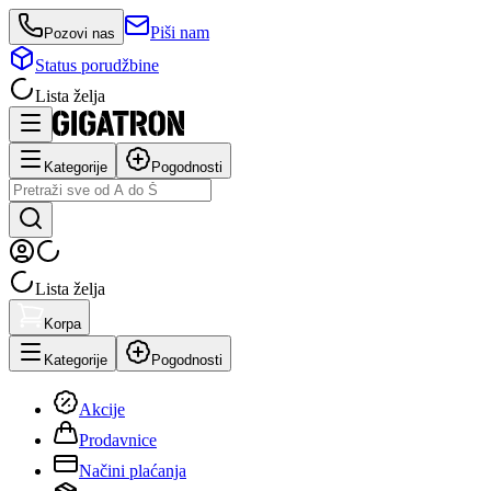
Piši nam
Pozovi nas
Status porudžbine
Lista želja
Kategorije
Pogodnosti
Lista želja
Korpa
Kategorije
Pogodnosti
Akcije
Prodavnice
Načini plaćanja