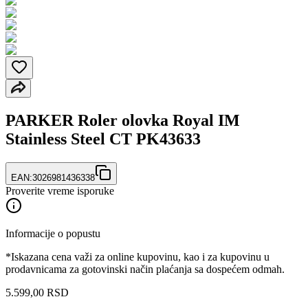
PARKER Roler olovka Royal IM
Stainless Steel CT PK43633
EAN:
3026981436338
Proverite vreme isporuke
Informacije o popustu
*Iskazana cena važi za online kupovinu, kao i za kupovinu u
prodavnicama za gotovinski način plaćanja sa dospećem odmah.
5.599
,
00
RSD