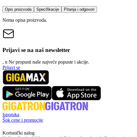
Opis proizvoda
Specifikacije
Pitanja i odgovori
Nema opisa proizvoda.
Prijavi se na naš newsletter
, n
N
e propusti naše najveće popuste i akcije.
Prijavi se
Isporuka
Šok cene i promocije
Korisnički nalog