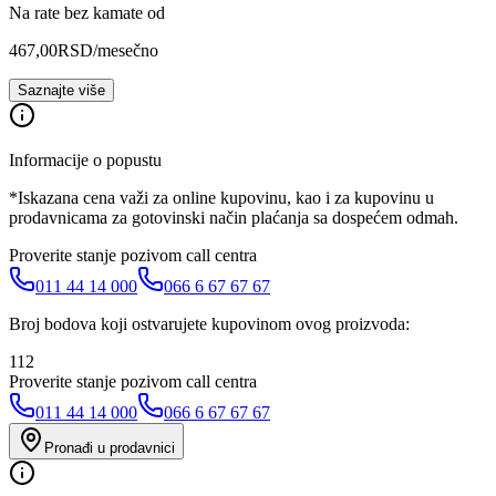
Na rate bez kamate od
467,00
RSD
/mesečno
Saznajte više
Informacije o popustu
*Iskazana cena važi za online kupovinu, kao i za kupovinu u
prodavnicama za gotovinski način plaćanja sa dospećem odmah.
Proverite stanje pozivom call centra
011 44 14 000
066 6 67 67 67
Broj bodova koji ostvarujete kupovinom ovog proizvoda:
112
Proverite stanje pozivom call centra
011 44 14 000
066 6 67 67 67
Pronađi u prodavnici