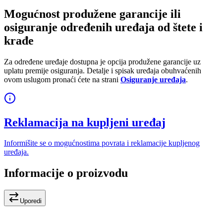
Mogućnost produžene garancije ili
osiguranje određenih uređaja od štete i
krađe
Za određene uređaje dostupna je opcija produžene garancije uz
uplatu premije osiguranja. Detalje i spisak uređaja obuhvaćenih
ovom uslugom pronaći ćete na strani
Osiguranje uređaja
.
Reklamacija na kupljeni uređaj
Informišite se o mogućnostima povrata i reklamacije kupljenog
uređaja.
Informacije o proizvodu
Uporedi