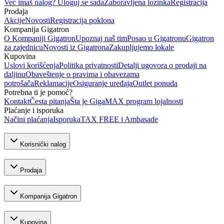
Već imaš nalog? Uloguj se sada
Zaboravljena lozinka
Registracija
Prodaja
Akcije
Novosti
Registracija poklona
Kompanija Gigatron
O Kompaniji Gigatron
Upoznaj naš tim
Posao u Gigatronu
Gigatron
za zajednicu
Novosti iz Gigatrona
Zakupljujemo lokale
Kupovina
Uslovi korišćenja
Politika privatnosti
Detalji ugovora o prodaji na
daljinu
Obaveštenje o pravima i obavezama
potrošača
Reklamacije
Osiguranje uređaja
Outlet ponuda
Potrebna ti je pomoć?
Kontakt
Česta pitanja
Šta je GigaMAX program lojalnosti
Plaćanje i isporuka
Načini plaćanja
Isporuka
TAX FREE i Ambasade
Korisnički nalog
Prodaja
Kompanija Gigatron
Kupovina