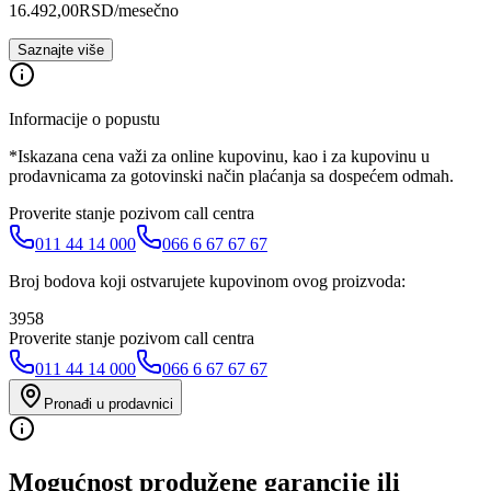
16.492,00
RSD
/mesečno
Saznajte više
Informacije o popustu
*Iskazana cena važi za online kupovinu, kao i za kupovinu u
prodavnicama za gotovinski način plaćanja sa dospećem odmah.
Proverite stanje pozivom call centra
011 44 14 000
066 6 67 67 67
Broj bodova koji ostvarujete kupovinom ovog proizvoda:
3958
Proverite stanje pozivom call centra
011 44 14 000
066 6 67 67 67
Pronađi u prodavnici
Mogućnost produžene garancije ili