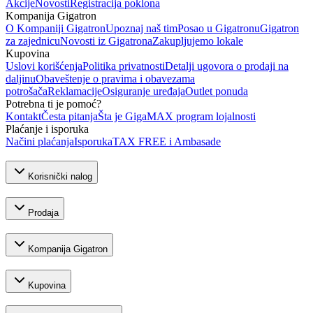
Akcije
Novosti
Registracija poklona
Kompanija Gigatron
O Kompaniji Gigatron
Upoznaj naš tim
Posao u Gigatronu
Gigatron
za zajednicu
Novosti iz Gigatrona
Zakupljujemo lokale
Kupovina
Uslovi korišćenja
Politika privatnosti
Detalji ugovora o prodaji na
daljinu
Obaveštenje o pravima i obavezama
potrošača
Reklamacije
Osiguranje uređaja
Outlet ponuda
Potrebna ti je pomoć?
Kontakt
Česta pitanja
Šta je GigaMAX program lojalnosti
Plaćanje i isporuka
Načini plaćanja
Isporuka
TAX FREE i Ambasade
Korisnički nalog
Prodaja
Kompanija Gigatron
Kupovina