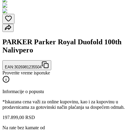
PARKER Parker Royal Duofold 100th
Nalivpero
EAN:
3026981235504
Proverite vreme isporuke
Informacije o popustu
*Iskazana cena važi za online kupovinu, kao i za kupovinu u
prodavnicama za gotovinski način plaćanja sa dospećem odmah.
197.899
,
00
RSD
Na rate bez kamate od