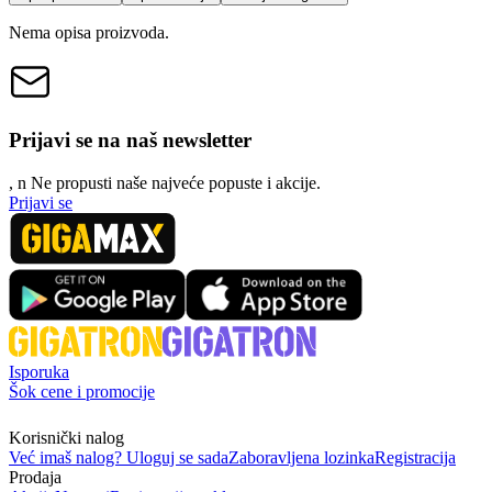
Nema opisa proizvoda.
Prijavi se na naš newsletter
, n
N
e propusti naše najveće popuste i akcije.
Prijavi se
Isporuka
Šok cene i promocije
Korisnički nalog
Već imaš nalog? Uloguj se sada
Zaboravljena lozinka
Registracija
Prodaja