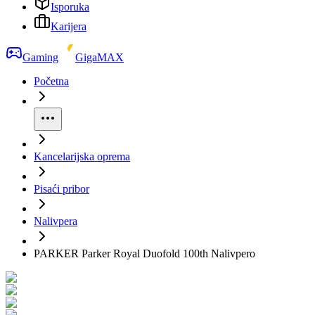
Isporuka
Karijera
Gaming
GigaMAX
Početna
Kancelarijska oprema
Pisaći pribor
Nalivpera
PARKER Parker Royal Duofold 100th Nalivpero