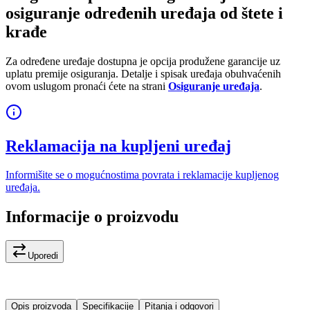
osiguranje određenih uređaja od štete i
krađe
Za određene uređaje dostupna je opcija produžene garancije uz
uplatu premije osiguranja. Detalje i spisak uređaja obuhvaćenih
ovom uslugom pronaći ćete na strani
Osiguranje uređaja
.
Reklamacija na kupljeni uređaj
Informišite se o mogućnostima povrata i reklamacije kupljenog
uređaja.
Informacije o proizvodu
Uporedi
Opis proizvoda
Specifikacije
Pitanja i odgovori