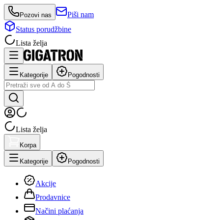
Piši nam
Pozovi nas
Status porudžbine
Lista želja
Kategorije
Pogodnosti
Lista želja
Korpa
Kategorije
Pogodnosti
Akcije
Prodavnice
Načini plaćanja