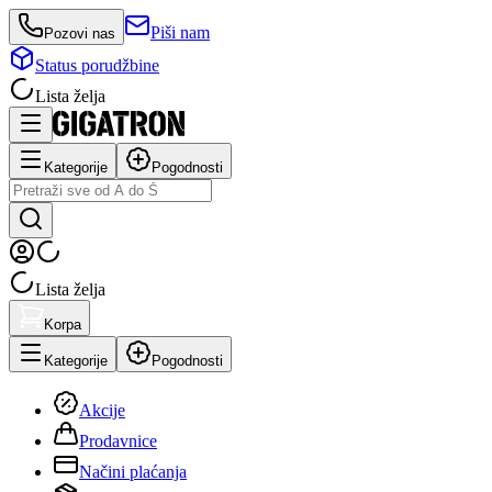
Piši nam
Pozovi nas
Status porudžbine
Lista želja
Kategorije
Pogodnosti
Lista želja
Korpa
Kategorije
Pogodnosti
Akcije
Prodavnice
Načini plaćanja