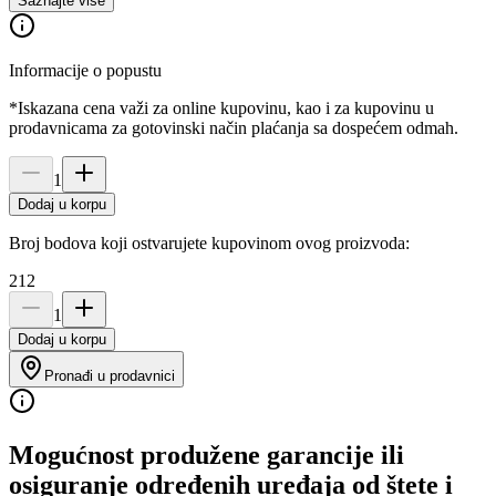
Saznajte više
Informacije o popustu
*Iskazana cena važi za online kupovinu, kao i za kupovinu u
prodavnicama za gotovinski način plaćanja sa dospećem odmah.
1
Dodaj u korpu
Broj bodova koji ostvarujete kupovinom ovog proizvoda:
212
1
Dodaj u korpu
Pronađi u prodavnici
Mogućnost produžene garancije ili
osiguranje određenih uređaja od štete i