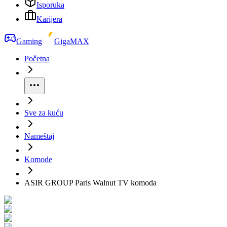
Isporuka
Karijera
Gaming
GigaMAX
Početna
Sve za kuću
Nameštaj
Komode
ASIR GROUP Paris Walnut TV komoda