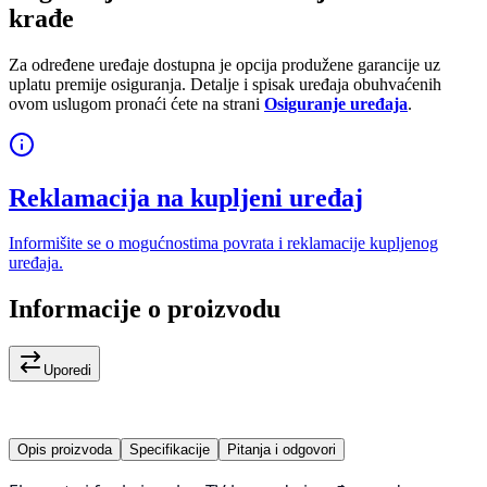
krađe
Za određene uređaje dostupna je opcija produžene garancije uz
uplatu premije osiguranja. Detalje i spisak uređaja obuhvaćenih
ovom uslugom pronaći ćete na strani
Osiguranje uređaja
.
Reklamacija na kupljeni uređaj
Informišite se o mogućnostima povrata i reklamacije kupljenog
uređaja.
Informacije o proizvodu
Uporedi
Opis proizvoda
Specifikacije
Pitanja i odgovori