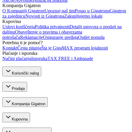
Akcije
Novosti
Registracija poklona
Kompanija Gigatron
O Kompaniji Gigatron
Upoznaj naš tim
Posao u Gigatronu
Gigatron
za zajednicu
Novosti iz Gigatrona
Zakupljujemo lokale
Kupovina
Uslovi korišćenja
Politika privatnosti
Detalji ugovora o prodaji na
daljinu
Obaveštenje o pravima i obavezama
potrošača
Reklamacije
Osiguranje uređaja
Outlet ponuda
Potrebna ti je pomoć?
Kontakt
Česta pitanja
Šta je GigaMAX program lojalnosti
Plaćanje i isporuka
Načini plaćanja
Isporuka
TAX FREE i Ambasade
Korisnički nalog
Prodaja
Kompanija Gigatron
Kupovina