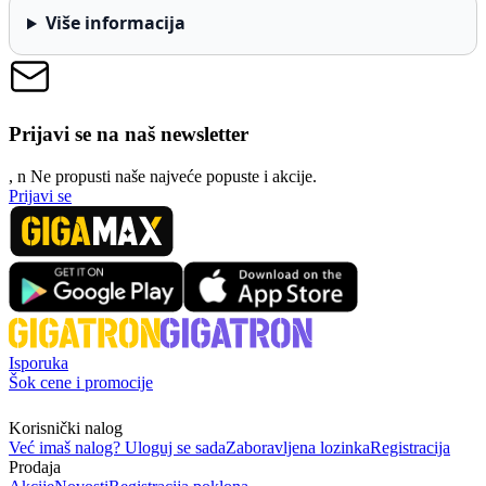
Više informacija
Prijavi se na naš newsletter
, n
N
e propusti naše najveće popuste i akcije.
Prijavi se
Isporuka
Šok cene i promocije
Korisnički nalog
Već imaš nalog? Uloguj se sada
Zaboravljena lozinka
Registracija
Prodaja