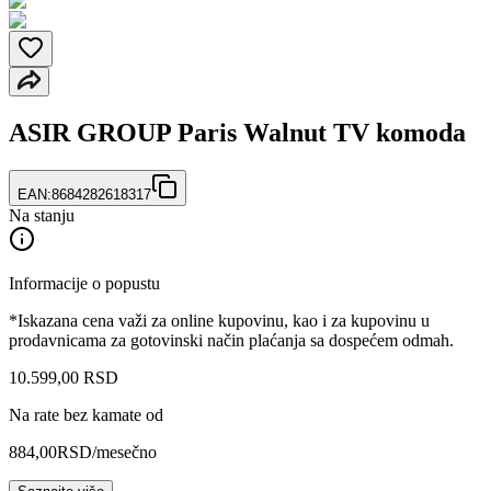
ASIR GROUP Paris Walnut TV komoda
EAN:
8684282618317
Na stanju
Informacije o popustu
*Iskazana cena važi za online kupovinu, kao i za kupovinu u
prodavnicama za gotovinski način plaćanja sa dospećem odmah.
10.599
,
00
RSD
Na rate bez kamate od
884,00
RSD
/mesečno