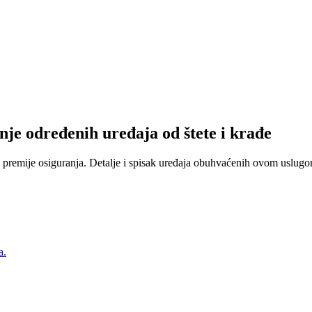
nje određenih uređaja od štete i krađe
 premije osiguranja. Detalje i spisak uređaja obuhvaćenih ovom uslugom
a.