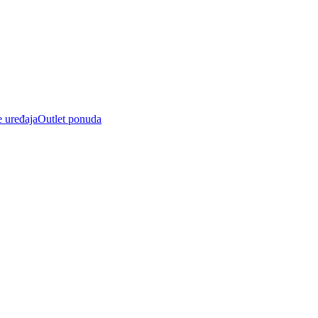
e uređaja
Outlet ponuda