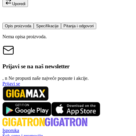
Uporedi
Opis proizvoda
Specifikacije
Pitanja i odgovori
Nema opisa proizvoda.
Prijavi se na naš newsletter
, n
N
e propusti naše najveće popuste i akcije.
Prijavi se
Isporuka
Šok cene i promocije