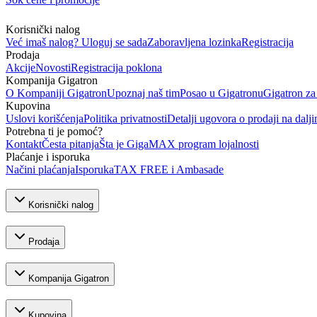
Korisnički nalog
Već imaš nalog? Uloguj se sada
Zaboravljena lozinka
Registracija
Prodaja
Akcije
Novosti
Registracija poklona
Kompanija Gigatron
O Kompaniji Gigatron
Upoznaj naš tim
Posao u Gigatronu
Gigatron za
Kupovina
Uslovi korišćenja
Politika privatnosti
Detalji ugovora o prodaji na dalji
Potrebna ti je pomoć?
Kontakt
Česta pitanja
Šta je GigaMAX program lojalnosti
Plaćanje i isporuka
Načini plaćanja
Isporuka
TAX FREE i Ambasade
Korisnički nalog
Prodaja
Kompanija Gigatron
Kupovina