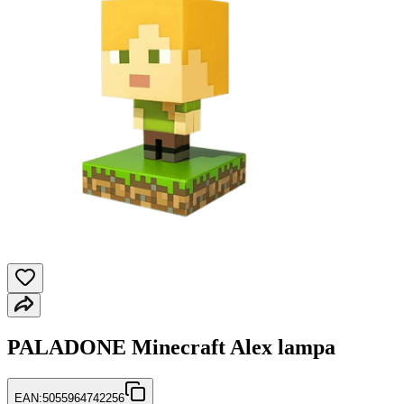
PALADONE Minecraft Alex lampa
EAN:
5055964742256