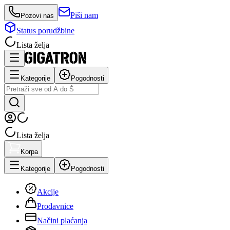
Piši nam
Pozovi nas
Status porudžbine
Lista želja
Kategorije
Pogodnosti
Lista želja
Korpa
Kategorije
Pogodnosti
Akcije
Prodavnice
Načini plaćanja