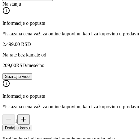
Na stanju
Informacije o popustu
*Iskazana cena važi za online kupovinu, kao i za kupovinu u prodav
2.499
,
00
RSD
Na rate bez kamate od
209,00
RSD
/mesečno
Saznajte više
Informacije o popustu
*Iskazana cena važi za online kupovinu, kao i za kupovinu u prodav
1
Dodaj u korpu
Broj bodova koji ostvarujete kupovinom ovog proizvoda: