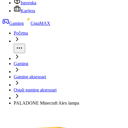
Isporuka
Karijera
Gaming
GigaMAX
Početna
Gaming
Gaming aksesoari
Ostali gaming aksesoari
PALADONE Minecraft Alex lampa