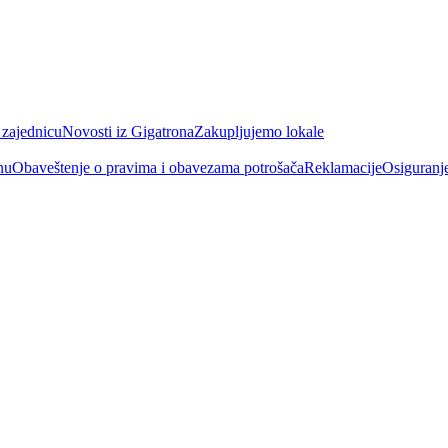
 zajednicu
Novosti iz Gigatrona
Zakupljujemo lokale
nu
Obaveštenje o pravima i obavezama potrošača
Reklamacije
Osiguranj