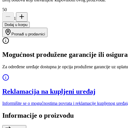
50
1
Dodaj u korpu
Pronađi u prodavnici
Mogućnost produžene garancije ili osigura
Za određene uređaje dostupna je opcija produžene garancije uz uplatu
Reklamacija na kupljeni uređaj
Informišite se o mogućnostima povrata i reklamacije kupljenog uređaj
Informacije o proizvodu