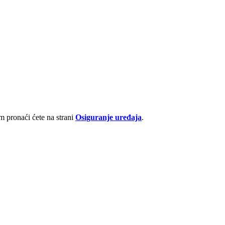
 pronaći ćete na strani
Osiguranje uređaja
.