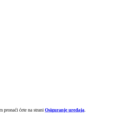
 pronaći ćete na strani
Osiguranje uređaja
.