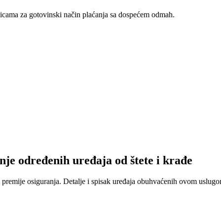
nicama za gotovinski način plaćanja sa dospećem odmah.
nje određenih uređaja od štete i krađe
 premije osiguranja. Detalje i spisak uređaja obuhvaćenih ovom uslugom