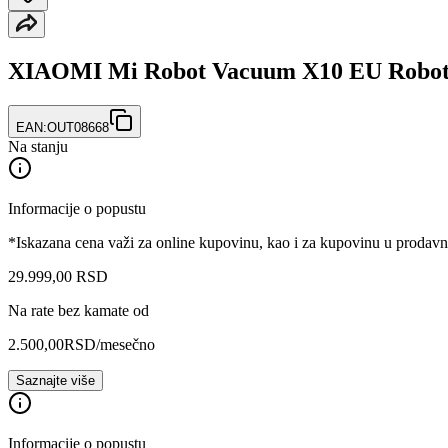
XIAOMI Mi Robot Vacuum X10 EU Robot
EAN:
OUT08668
Na stanju
Informacije o popustu
*Iskazana cena važi za online kupovinu, kao i za kupovinu u prodav
29.999
,
00
RSD
Na rate bez kamate od
2.500,00
RSD
/mesečno
Saznajte više
Informacije o popustu