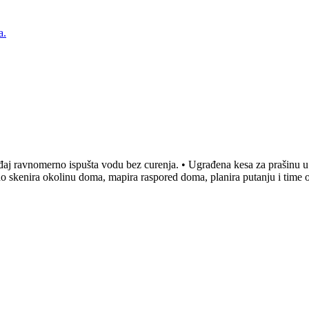
a.
aj ravnomerno ispušta vodu bez curenja. • Ugrađena kesa za prašinu u b
no skenira okolinu doma, mapira raspored doma, planira putanju i time