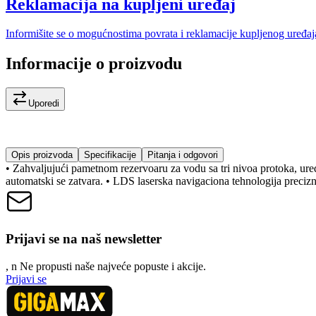
Reklamacija na kupljeni uređaj
Informišite se o mogućnostima povrata i reklamacije kupljenog uređaj
Informacije o proizvodu
Uporedi
Opis proizvoda
Specifikacije
Pitanja i odgovori
• Zahvaljujući pametnom rezervoaru za vodu sa tri nivoa protoka, uređ
automatski se zatvara. • LDS laserska navigaciona tehnologija preciz
Prijavi se na naš newsletter
, n
N
e propusti naše najveće popuste i akcije.
Prijavi se