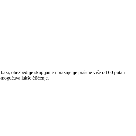
azi, obezbeđuje skupljanje i pražnjenje prašine više od 60 puta i
 omogućava lakše čišćenje.