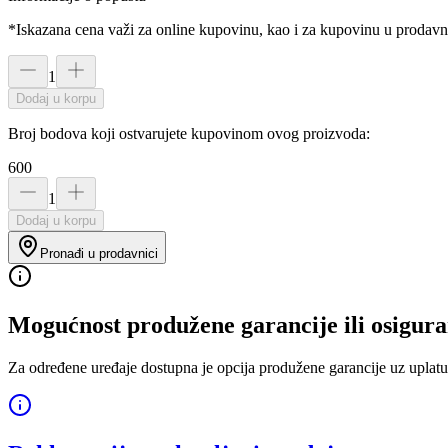
*Iskazana cena važi za online kupovinu, kao i za kupovinu u prodav
1
Dodaj u korpu
Broj bodova koji ostvarujete kupovinom ovog proizvoda:
600
1
Dodaj u korpu
Pronađi u prodavnici
Mogućnost produžene garancije ili osigura
Za određene uređaje dostupna je opcija produžene garancije uz uplatu