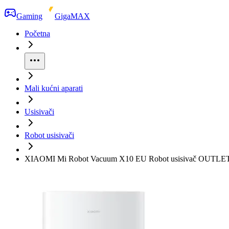
Gaming
GigaMAX
Početna
Mali kućni aparati
Usisivači
Robot usisivači
XIAOMI Mi Robot Vacuum X10 EU Robot usisivač OUTLE