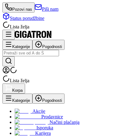
Piši nam
Pozovi nas
Status porudžbine
Lista želja
Kategorije
Pogodnosti
Lista želja
Korpa
Kategorije
Pogodnosti
Akcije
Prodavnice
Načini plaćanja
Isporuka
Karijera