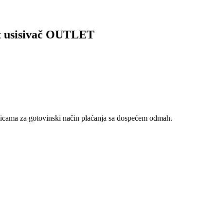
 usisivač OUTLET
nicama za gotovinski način plaćanja sa dospećem odmah.