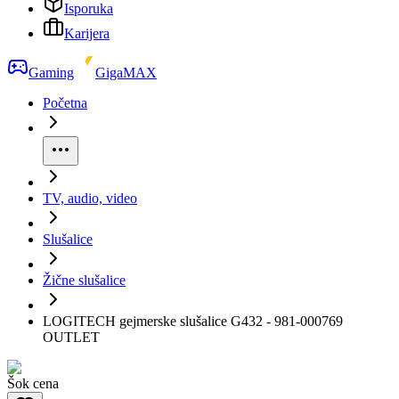
Isporuka
Karijera
Gaming
GigaMAX
Početna
TV, audio, video
Slušalice
Žične slušalice
LOGITECH gejmerske slušalice G432 - 981-000769
OUTLET
Šok cena