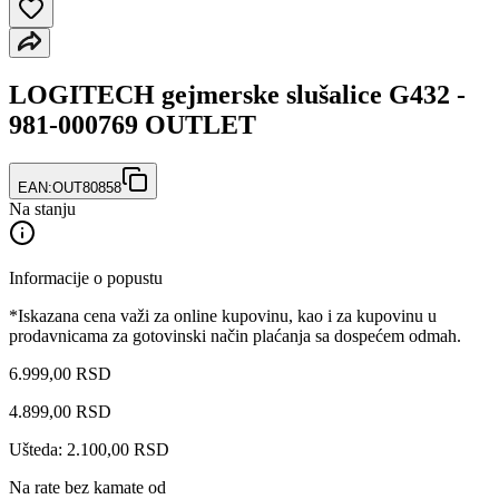
LOGITECH gejmerske slušalice G432 -
981-000769 OUTLET
EAN:
OUT80858
Na stanju
Informacije o popustu
*Iskazana cena važi za online kupovinu, kao i za kupovinu u
prodavnicama za gotovinski način plaćanja sa dospećem odmah.
6.999,00 RSD
4.899
,
00
RSD
Ušteda: 2.100,00 RSD
Na rate bez kamate od