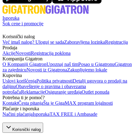
Isporuka
Šok cene i promocije
Korisnički nalog
Već imaš nalog? Uloguj se sada
Zaboravljena lozinka
Registracija
Prodaja
Akcije
Novosti
Registracija poklona
Kompanija Gigatron
O Kompaniji Gigatron
Upoznaj naš tim
Posao u Gigatronu
Gigatron
za zajednicu
Novosti iz Gigatrona
Zakupljujemo lokale
Kupovina
Uslovi korišćenja
Politika privatnosti
Detalji ugovora o prodaji na
daljinu
Obaveštenje o pravima i obavezama
potrošača
Reklamacije
Osiguranje uređaja
Outlet ponuda
Potrebna ti je pomoć?
Kontakt
Česta pitanja
Šta je GigaMAX program lojalnosti
Plaćanje i isporuka
Načini plaćanja
Isporuka
TAX FREE i Ambasade
Korisnički nalog