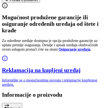
Pronađi u prodavnici
Mogućnost produžene garancije ili
osiguranje određenih uređaja od štete i
krađe
Za određene uređaje dostupna je opcija produžene garancije uz
uplatu premije osiguranja. Detalje i spisak uređaja obuhvaćenih
ovom uslugom pronaći ćete na strani
Osiguranje uređaja
.
Reklamacija na kupljeni uređaj
Informišite se o mogućnostima povrata i reklamacije kupljenog
uređaja.
Informacije o proizvodu