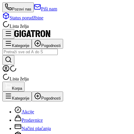
Piši nam
Pozovi nas
Status porudžbine
Lista želja
Kategorije
Pogodnosti
Lista želja
Korpa
Kategorije
Pogodnosti
Akcije
Prodavnice
Načini plaćanja