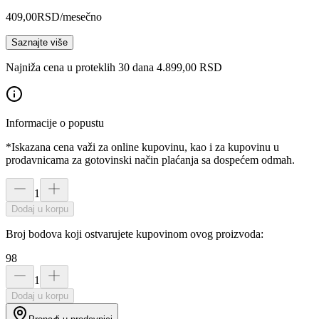
409,00
RSD
/mesečno
Saznajte više
Najniža cena u proteklih 30 dana 4.899,00 RSD
Informacije o popustu
*Iskazana cena važi za online kupovinu, kao i za kupovinu u
prodavnicama za gotovinski način plaćanja sa dospećem odmah.
1
Dodaj u korpu
Broj bodova koji ostvarujete kupovinom ovog proizvoda:
98
1
Dodaj u korpu