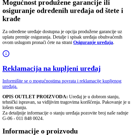
Mogućnost produžene garancije ili
osiguranje određenih uređaja od štete i
krađe
Za određene uređaje dostupna je opcija produžene garancije uz
uplatu premije osiguranja. Detalje i spisak uređaja obuhvaćenih
ovom uslugom pronaći ćete na strani
Osiguranje uređaja
.
Reklamacija na kupljeni uređaj
Informišite se o mogućnostima povrata i reklamacije kupljenog
uređaja.
OPIS OUTLET PROIZVODA:
Uređaj je u dobrom stanju,
tehnički ispravan, sa vidljivim tragovima korišćenja. Pakovanje je u
lošem stanju.
Za detaljnije informacije o stanju uređaja pozovite broj naše radnje
G-06 - 011 848 0024.
Informacije o proizvodu