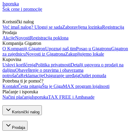
Isporuka
Šok cene i promocije
Korisnički nalog
Već imaš nalog? Uloguj se sada
Zaboravljena lozinka
Registracija
Prodaja
Akcije
Novosti
Registracija poklona
Kompanija Gigatron
O Kompaniji Gigatron
Upoznaj naš tim
Posao u Gigatronu
Gigatron
za zajednicu
Novosti iz Gigatrona
Zakupljujemo lokale
Kupovina
Uslovi korišćenja
Politika privatnosti
Detalji ugovora o prodaji na
daljinu
Obaveštenje o pravima i obavezama
potrošača
Reklamacije
Osiguranje uređaja
Outlet ponuda
Potrebna ti je pomoć?
Kontakt
Česta pitanja
Šta je GigaMAX program lojalnosti
Plaćanje i isporuka
Načini plaćanja
Isporuka
TAX FREE i Ambasade
Korisnički nalog
Prodaja