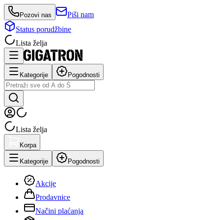
Piši nam
Pozovi nas
Status porudžbine
Lista želja
Kategorije
Pogodnosti
Lista želja
Korpa
Kategorije
Pogodnosti
Akcije
Prodavnice
Načini plaćanja