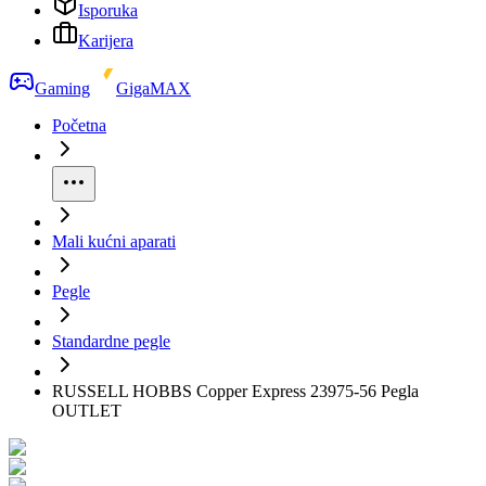
Isporuka
Karijera
Gaming
GigaMAX
Početna
Mali kućni aparati
Pegle
Standardne pegle
RUSSELL HOBBS Copper Express 23975-56 Pegla
OUTLET