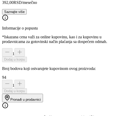
392,00
RSD
/mesečno
Saznajte više
Informacije o popustu
*Iskazana cena važi za online kupovinu, kao i za kupovinu u
prodavnicama za gotovinski način plaćanja sa dospećem odmah.
1
Dodaj u korpu
Broj bodova koji ostvarujete kupovinom ovog proizvoda:
94
1
Dodaj u korpu
Pronađi u prodavnici