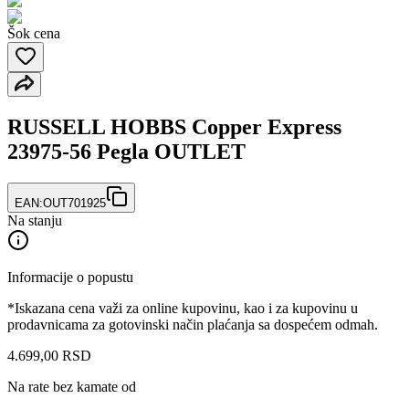
Šok cena
RUSSELL HOBBS Copper Express
23975-56 Pegla OUTLET
EAN:
OUT701925
Na stanju
Informacije o popustu
*Iskazana cena važi za online kupovinu, kao i za kupovinu u
prodavnicama za gotovinski način plaćanja sa dospećem odmah.
4.699
,
00
RSD
Na rate bez kamate od