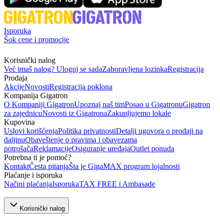
Isporuka
Šok cene i promocije
Korisnički nalog
Već imaš nalog? Uloguj se sada
Zaboravljena lozinka
Registracija
Prodaja
Akcije
Novosti
Registracija poklona
Kompanija Gigatron
O Kompaniji Gigatron
Upoznaj naš tim
Posao u Gigatronu
Gigatron
za zajednicu
Novosti iz Gigatrona
Zakupljujemo lokale
Kupovina
Uslovi korišćenja
Politika privatnosti
Detalji ugovora o prodaji na
daljinu
Obaveštenje o pravima i obavezama
potrošača
Reklamacije
Osiguranje uređaja
Outlet ponuda
Potrebna ti je pomoć?
Kontakt
Česta pitanja
Šta je GigaMAX program lojalnosti
Plaćanje i isporuka
Načini plaćanja
Isporuka
TAX FREE i Ambasade
Korisnički nalog