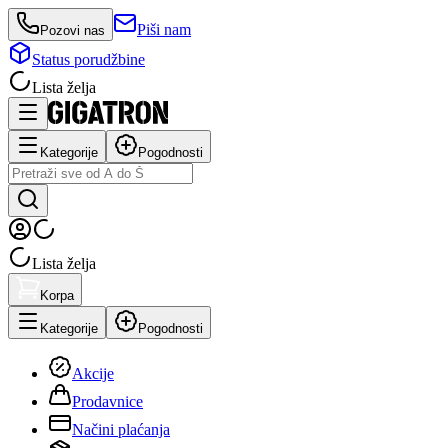
Piši nam
Pozovi nas
Status porudžbine
Lista želja
Kategorije
Pogodnosti
Lista želja
Korpa
Kategorije
Pogodnosti
Akcije
Prodavnice
Načini plaćanja