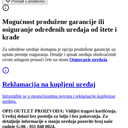
Pronađi u prodavnici
Mogućnost produžene garancije ili
osiguranje određenih uređaja od štete i
krađe
Za određene uređaje dostupna je opcija produžene garancije uz
uplatu premije osiguranja. Detalje i spisak uređaja obuhvaćenih
ovom uslugom pronaći ćete na strani
Osiguranje uređaja
.
Reklamacija na kupljeni uređaj
Informišite se o mogućnostima povrata i reklamacije kupljenog
uređaja.
OPIS OUTLET PROIZVODA: Vidljivi tragovi korišćenja.
Uređaj dolazi bez postolja za šolju i bez pakovanja. Za
detaljnije informacije o stanju uređaja pozovite broj naše
radnje G-06 - 011 848 0024.