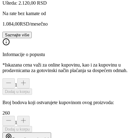
Ušteda: 2.120,00 RSD
Na rate bez kamate od
1.084,00
RSD
/mesečno
Saznajte više
Informacije o popustu
*Iskazana cena važi za online kupovinu, kao i za kupovinu u
prodavnicama za gotovinski način plaćanja sa dospećem odmah.
1
Dodaj u korpu
Broj bodova koji ostvarujete kupovinom ovog proizvoda:
260
1
Dodaj u korpu