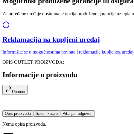
Mogućnost produžene garancije ili osigura
Za određene uređaje dostupna je opcija produžene garancije uz uplatu
Reklamacija na kupljeni uređaj
Informišite se o mogućnostima povrata i reklamacije kupljenog uređaj
OPIS OUTLET PROIZVODA:
Informacije o proizvodu
Uporedi
Opis proizvoda
Specifikacije
Pitanja i odgovori
Nema opisa proizvoda.