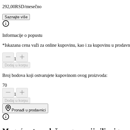
292,00
RSD
/mesečno
Saznajte više
Informacije o popustu
*Iskazana cena važi za online kupovinu, kao i za kupovinu u prodav
1
Dodaj u korpu
Broj bodova koji ostvarujete kupovinom ovog proizvoda:
70
1
Dodaj u korpu
Pronađi u prodavnici