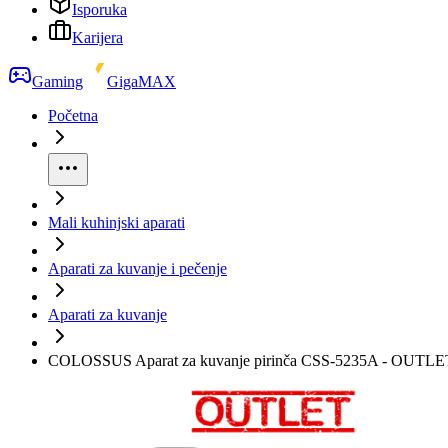
Isporuka
Karijera
Gaming
GigaMAX
Početna
Mali kuhinjski aparati
Aparati za kuvanje i pečenje
Aparati za kuvanje
COLOSSUS Aparat za kuvanje pirinča CSS-5235A - OUTLE