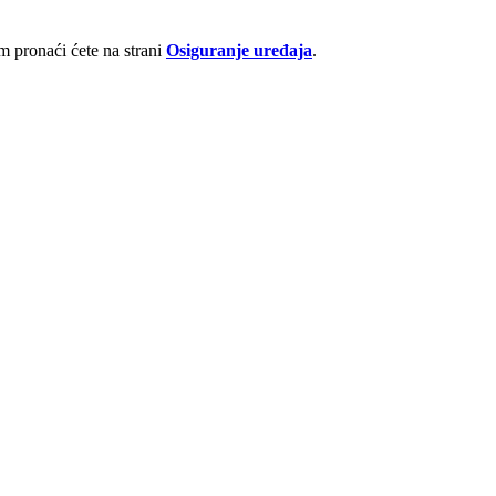
 pronaći ćete na strani
Osiguranje uređaja
.