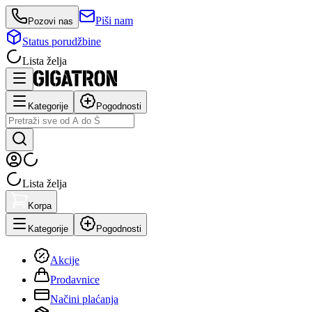
Piši nam
Pozovi nas
Status porudžbine
Lista želja
Kategorije
Pogodnosti
Lista želja
Korpa
Kategorije
Pogodnosti
Akcije
Prodavnice
Načini plaćanja