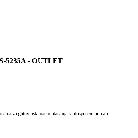
SS-5235A - OUTLET
nicama za gotovinski način plaćanja sa dospećem odmah.