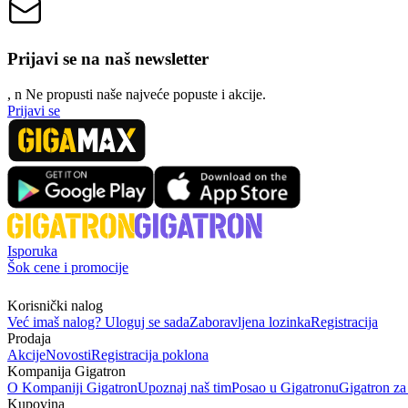
Prijavi se na naš newsletter
, n
N
e propusti naše najveće popuste i akcije.
Prijavi se
Isporuka
Šok cene i promocije
Korisnički nalog
Već imaš nalog? Uloguj se sada
Zaboravljena lozinka
Registracija
Prodaja
Akcije
Novosti
Registracija poklona
Kompanija Gigatron
O Kompaniji Gigatron
Upoznaj naš tim
Posao u Gigatronu
Gigatron za
Kupovina