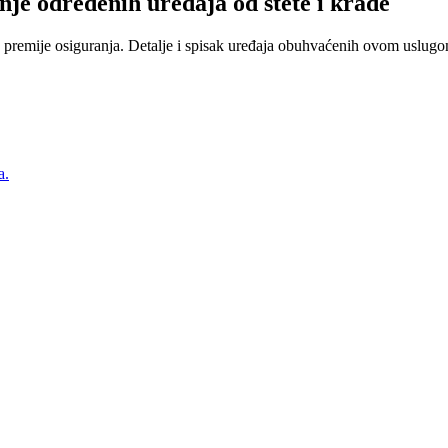
nje određenih uređaja od štete i krađe
 premije osiguranja. Detalje i spisak uređaja obuhvaćenih ovom uslugom
a.