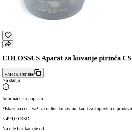
COLOSSUS Aparat za kuvanje pirinča C
EAN:
OUT901656
Na stanju
Informacije o popustu
*Iskazana cena važi za online kupovinu, kao i za kupovinu u prodav
3.499
,
00
RSD
Na rate bez kamate od