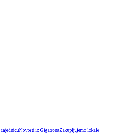
 zajednicu
Novosti iz Gigatrona
Zakupljujemo lokale