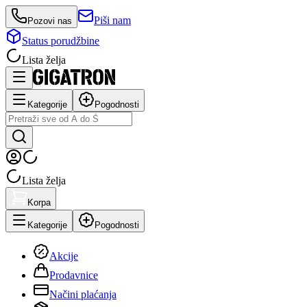
Piši nam
Pozovi nas
Status porudžbine
Lista želja
Kategorije
Pogodnosti
Lista želja
Korpa
Kategorije
Pogodnosti
Akcije
Prodavnice
Načini plaćanja