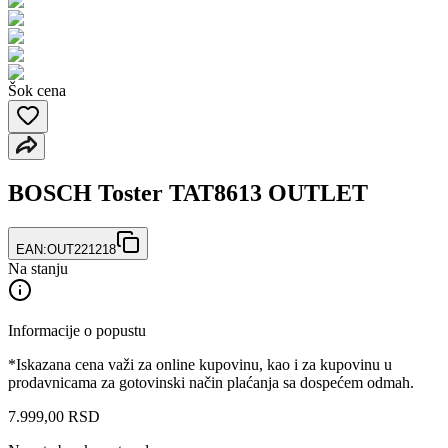
Šok cena
BOSCH Toster TAT8613 OUTLET
EAN:
OUT221218
Na stanju
Informacije o popustu
*Iskazana cena važi za online kupovinu, kao i za kupovinu u
prodavnicama za gotovinski način plaćanja sa dospećem odmah.
7.999
,
00
RSD