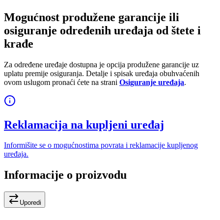
Mogućnost produžene garancije ili
osiguranje određenih uređaja od štete i
krađe
Za određene uređaje dostupna je opcija produžene garancije uz
uplatu premije osiguranja. Detalje i spisak uređaja obuhvaćenih
ovom uslugom pronaći ćete na strani
Osiguranje uređaja
.
Reklamacija na kupljeni uređaj
Informišite se o mogućnostima povrata i reklamacije kupljenog
uređaja.
Informacije o proizvodu
Uporedi