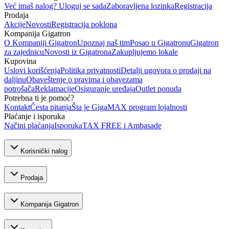
Već imaš nalog? Uloguj se sada
Zaboravljena lozinka
Registracija
Prodaja
Akcije
Novosti
Registracija poklona
Kompanija Gigatron
O Kompaniji Gigatron
Upoznaj naš tim
Posao u Gigatronu
Gigatron
za zajednicu
Novosti iz Gigatrona
Zakupljujemo lokale
Kupovina
Uslovi korišćenja
Politika privatnosti
Detalji ugovora o prodaji na
daljinu
Obaveštenje o pravima i obavezama
potrošača
Reklamacije
Osiguranje uređaja
Outlet ponuda
Potrebna ti je pomoć?
Kontakt
Česta pitanja
Šta je GigaMAX program lojalnosti
Plaćanje i isporuka
Načini plaćanja
Isporuka
TAX FREE i Ambasade
Korisnički nalog
Prodaja
Kompanija Gigatron