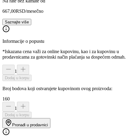
Na rate bez kamate od
667,00
RSD
/mesečno
Saznajte više
Informacije o popustu
*Iskazana cena važi za online kupovinu, kao i za kupovinu u
prodavnicama za gotovinski način plaćanja sa dospećem odmah.
1
Dodaj u korpu
Broj bodova koji ostvarujete kupovinom ovog proizvoda:
160
1
Dodaj u korpu
Pronađi u prodavnici