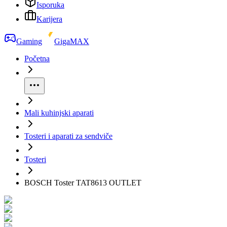
Isporuka
Karijera
Gaming
GigaMAX
Početna
Mali kuhinjski aparati
Tosteri i aparati za sendviče
Tosteri
BOSCH Toster TAT8613 OUTLET