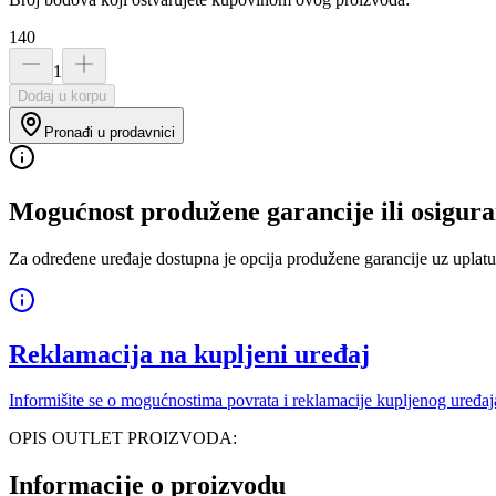
140
1
Dodaj u korpu
Pronađi u prodavnici
Mogućnost produžene garancije ili osigura
Za određene uređaje dostupna je opcija produžene garancije uz uplatu
Reklamacija na kupljeni uređaj
Informišite se o mogućnostima povrata i reklamacije kupljenog uređaj
OPIS OUTLET PROIZVODA:
Informacije o proizvodu