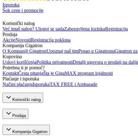
Isporuka
Šok cene i promocije
Korisnički nalog
Već imaš nalog? Uloguj se sada
Zaboravljena lozinka
Registracija
Prodaja
Akcije
Novosti
Registracija poklona
Kompanija Gigatron
O Kompaniji Gigatron
Upoznaj naš tim
Posao u Gigatronu
Gigatron za
Kupovina
Uslovi korišćenja
Politika privatnosti
Detalji ugovora o prodaji na dalji
Potrebna ti je pomoć?
Kontakt
Česta pitanja
Šta je GigaMAX program lojalnosti
Plaćanje i isporuka
Načini plaćanja
Isporuka
TAX FREE i Ambasade
Korisnički nalog
Prodaja
Kompanija Gigatron