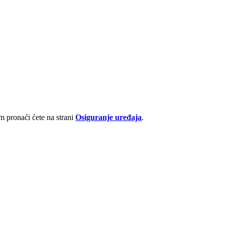
 pronaći ćete na strani
Osiguranje uređaja
.