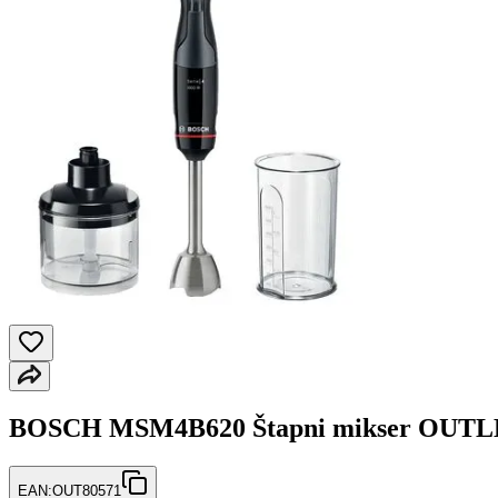
BOSCH MSM4B620 Štapni mikser OUT
EAN:
OUT80571