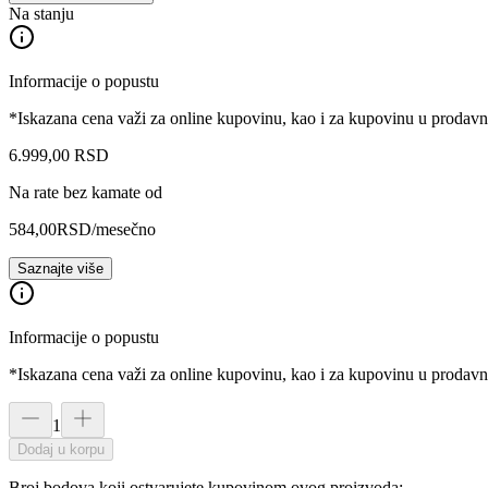
Na stanju
Informacije o popustu
*Iskazana cena važi za online kupovinu, kao i za kupovinu u prodav
6.999
,
00
RSD
Na rate bez kamate od
584,00
RSD
/mesečno
Saznajte više
Informacije o popustu
*Iskazana cena važi za online kupovinu, kao i za kupovinu u prodav
1
Dodaj u korpu
Broj bodova koji ostvarujete kupovinom ovog proizvoda: