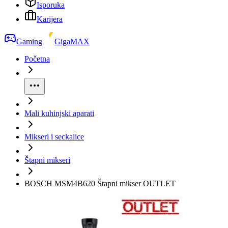
Isporuka
Karijera
Gaming
GigaMAX
Početna
Mali kuhinjski aparati
Mikseri i seckalice
Štapni mikseri
BOSCH MSM4B620 Štapni mikser OUTLET