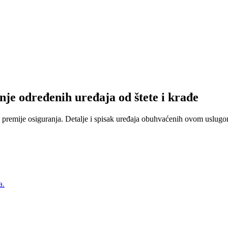
nje određenih uređaja od štete i krađe
 premije osiguranja. Detalje i spisak uređaja obuhvaćenih ovom uslugom
a.