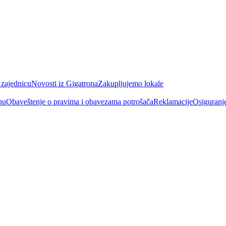
 zajednicu
Novosti iz Gigatrona
Zakupljujemo lokale
nu
Obaveštenje o pravima i obavezama potrošača
Reklamacije
Osiguranj