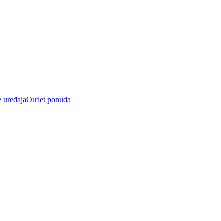
e uređaja
Outlet ponuda