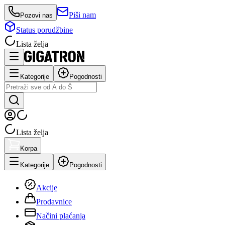
Piši nam
Pozovi nas
Status porudžbine
Lista želja
Kategorije
Pogodnosti
Lista želja
Korpa
Kategorije
Pogodnosti
Akcije
Prodavnice
Načini plaćanja