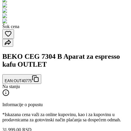
Šok cena
BEKO CEG 7304 B Aparat za espresso
kafu OUTLET
EAN:
OUT40775
Na stanju
Informacije o popustu
*Iskazana cena važi za online kupovinu, kao i za kupovinu u
prodavnicama za gotovinski način plaćanja sa dospećem odmah.
31.999
,
00
RSD