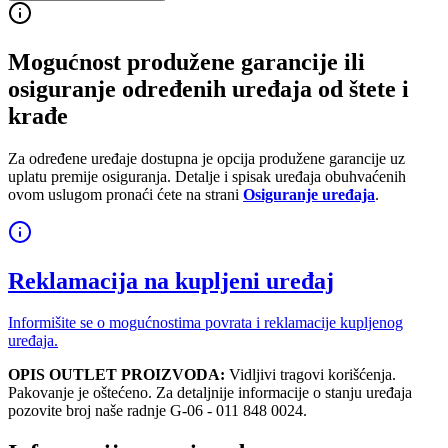
Mogućnost produžene garancije ili
osiguranje određenih uređaja od štete i
krađe
Za određene uređaje dostupna je opcija produžene garancije uz
uplatu premije osiguranja. Detalje i spisak uređaja obuhvaćenih
ovom uslugom pronaći ćete na strani
Osiguranje uređaja
.
Reklamacija na kupljeni uređaj
Informišite se o mogućnostima povrata i reklamacije kupljenog
uređaja.
OPIS OUTLET PROIZVODA:
Vidljivi tragovi korišćenja.
Pakovanje je oštećeno. Za detaljnije informacije o stanju uređaja
pozovite broj naše radnje G-06 - 011 848 0024.