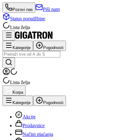
Piši nam
Pozovi nas
Status porudžbine
Lista želja
Kategorije
Pogodnosti
Lista želja
Korpa
Kategorije
Pogodnosti
Akcije
Prodavnice
Načini plaćanja