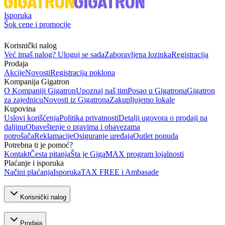
Isporuka
Šok cene i promocije
Korisnički nalog
Već imaš nalog? Uloguj se sada
Zaboravljena lozinka
Registracija
Prodaja
Akcije
Novosti
Registracija poklona
Kompanija Gigatron
O Kompaniji Gigatron
Upoznaj naš tim
Posao u Gigatronu
Gigatron
za zajednicu
Novosti iz Gigatrona
Zakupljujemo lokale
Kupovina
Uslovi korišćenja
Politika privatnosti
Detalji ugovora o prodaji na
daljinu
Obaveštenje o pravima i obavezama
potrošača
Reklamacije
Osiguranje uređaja
Outlet ponuda
Potrebna ti je pomoć?
Kontakt
Česta pitanja
Šta je GigaMAX program lojalnosti
Plaćanje i isporuka
Načini plaćanja
Isporuka
TAX FREE i Ambasade
Korisnički nalog
Prodaja