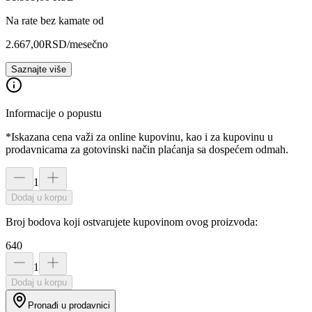
Na rate bez kamate od
2.667,00
RSD
/mesečno
Saznajte više
Informacije o popustu
*Iskazana cena važi za online kupovinu, kao i za kupovinu u
prodavnicama za gotovinski način plaćanja sa dospećem odmah.
1
Dodaj u korpu
Broj bodova koji ostvarujete kupovinom ovog proizvoda:
640
1
Dodaj u korpu
Pronađi u prodavnici