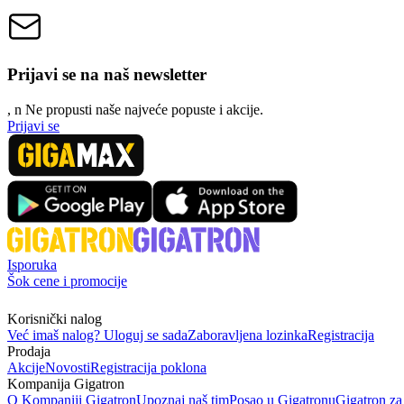
Prijavi se na naš newsletter
, n
N
e propusti naše najveće popuste i akcije.
Prijavi se
Isporuka
Šok cene i promocije
Korisnički nalog
Već imaš nalog? Uloguj se sada
Zaboravljena lozinka
Registracija
Prodaja
Akcije
Novosti
Registracija poklona
Kompanija Gigatron
O Kompaniji Gigatron
Upoznaj naš tim
Posao u Gigatronu
Gigatron za