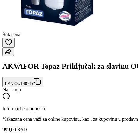
Šok cena
AKVAFOR Topaz Priključak za slavinu
EAN:
OUT40797
Na stanju
Informacije o popustu
*Iskazana cena važi za online kupovinu, kao i za kupovinu u prodav
999
,
00
RSD