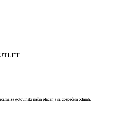
 OUTLET
nicama za gotovinski način plaćanja sa dospećem odmah.