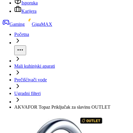
Isporuka
Karijera
Gaming
GigaMAX
Početna
Mali kuhinjski aparati
Prečišćivači vode
Ugradni filteri
AKVAFOR Topaz Priključak za slavinu OUTLET