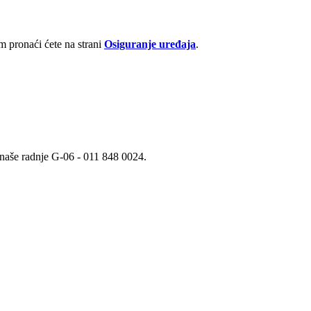
 pronaći ćete na strani
Osiguranje uređaja
.
j naše radnje G-06 - 011 848 0024.