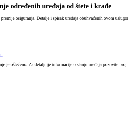
nje određenih uređaja od štete i krađe
 premije osiguranja. Detalje i spisak uređaja obuhvaćenih ovom uslugom
a.
nje je oštećeno. Za detaljnije informacije o stanju uređaja pozovite bro