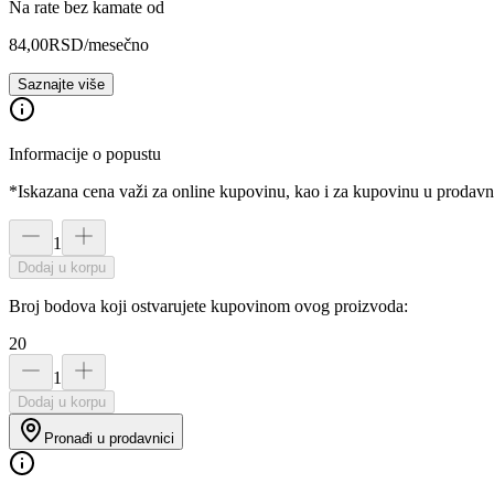
Na rate bez kamate od
84,00
RSD
/mesečno
Saznajte više
Informacije o popustu
*Iskazana cena važi za online kupovinu, kao i za kupovinu u prodav
1
Dodaj u korpu
Broj bodova koji ostvarujete kupovinom ovog proizvoda:
20
1
Dodaj u korpu
Pronađi u prodavnici