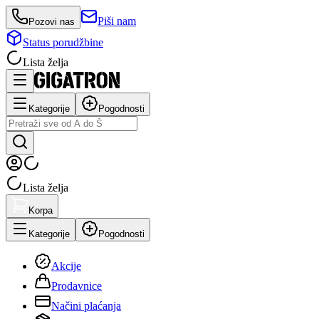
Piši nam
Pozovi nas
Status porudžbine
Lista želja
Kategorije
Pogodnosti
Lista želja
Korpa
Kategorije
Pogodnosti
Akcije
Prodavnice
Načini plaćanja